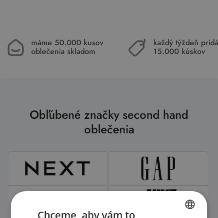
máme 50.000 kusov
každý týždeň pri
oblečenia skladom
15.000 kúskov
Obľúbené značky second hand
oblečenia
Chceme, aby vám to