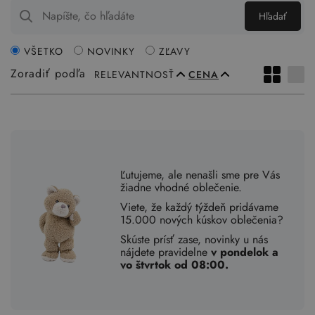
Hľadať
VŠETKO
NOVINKY
ZĽAVY
Zoradiť podľa
RELEVANTNOSŤ
CENA
Ľutujeme, ale nenašli sme pre Vás
žiadne vhodné oblečenie.
Viete, že každý týždeň pridávame
15.000 nových kúskov oblečenia?
Skúste prísť zase, novinky u nás
nájdete pravidelne
v pondelok a
vo štvrtok od 08:00.