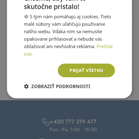
skutočne pristalo!
SLOVAK
🍪 S tým nám pomáhajú aj cookies. Tieto
ENGLISH
malé súbory vám uľahčujú používanie
nášho webu. Vďaka ním sa nemusíte
opakovane prihlasovať a nebude vás
obťažovať ani nevhodná reklama.
Prečítať
viac
PRIJAŤ VŠETKO
ZOBRAZIŤ PODROBNOSTI
+420 777 319 477
Pon - Pia 7:00 - 15:00