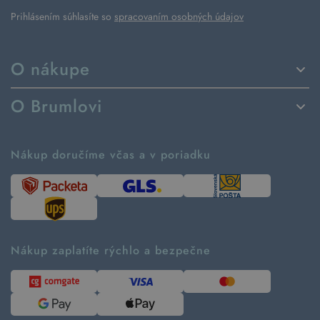
Prihlásením súhlasíte so
spracovaním osobných údajov
O nákupe
Spôsoby dodania a platby
O Brumlovi
Vrátenie tovaru a reklamácia
Príbeh značky
Ako fungujú rezervácie
Ako tvoríme second hand
Nákup doručíme včas a v poriadku
Návod ako nakupovať
Časté otázky
Tabuľka veľkostí
Kde pomáhame
Predávané značky
Udržateľnosť
Recenzie zákazníkov
Blog
Nákup zaplatíte rýchlo a bezpečne
Kontakt
Pre médiá