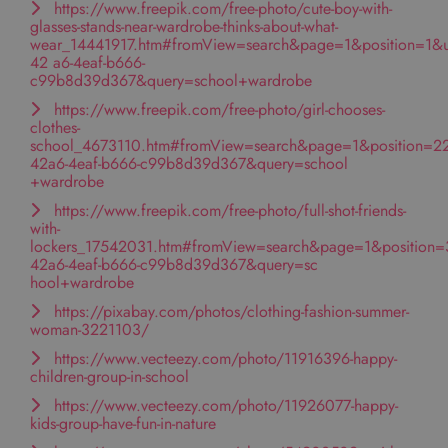
https://www.freepik.com/free-photo/cute-boy-with-
glasses-stands-near-wardrobe-thinks-about-what-
wear_14441917.htm#fromView=search&page=1&position=1&
42 a6-4eaf-b666-
c99b8d39d367&query=school+wardrobe
https://www.freepik.com/free-photo/girl-chooses-
clothes-
school_4673110.htm#fromView=search&page=1&position=2
42a6-4eaf-b666-c99b8d39d367&query=school
+wardrobe
https://www.freepik.com/free-photo/full-shot-friends-
with-
lockers_17542031.htm#fromView=search&page=1&position=
42a6-4eaf-b666-c99b8d39d367&query=sc
hool+wardrobe
https://pixabay.com/photos/clothing-fashion-summer-
woman-3221103/
https://www.vecteezy.com/photo/11916396-happy-
children-group-in-school
https://www.vecteezy.com/photo/11926077-happy-
kids-group-have-fun-in-nature