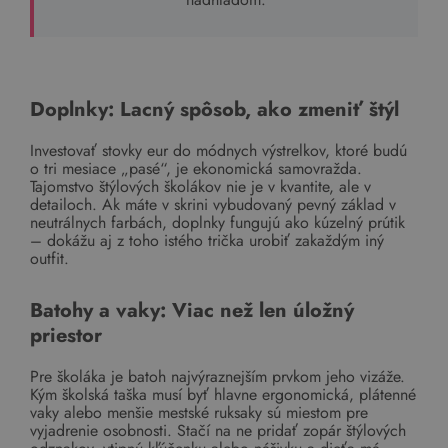
Doplnky: Lacný spôsob, ako zmeniť štýl
Investovať stovky eur do módnych výstrelkov, ktoré budú
o tri mesiace „pasé“, je ekonomická samovražda.
Tajomstvo štýlových školákov nie je v kvantite, ale v
detailoch. Ak máte v skrini vybudovaný pevný základ v
neutrálnych farbách, doplnky fungujú ako kúzelný prútik
– dokážu aj z toho istého trička urobiť zakaždým iný
outfit.
Batohy a vaky: Viac než len úložný
priestor
Pre školáka je batoh najvýraznejším prvkom jeho vizáže.
Kým školská taška musí byť hlavne ergonomická, plátenné
vaky alebo menšie mestské ruksaky sú miestom pre
vyjadrenie osobnosti. Stačí na ne pridať zopár štýlových