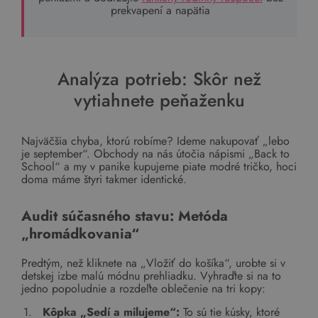
prekvapení a napätia
Analýza potrieb: Skôr než
vytiahnete peňaženku
Najväčšia chyba, ktorú robíme? Ideme nakupovať „lebo
je september“. Obchody na nás útočia nápismi „Back to
School“ a my v panike kupujeme piate modré tričko, hoci
doma máme štyri takmer identické.
Audit súčasného stavu: Metóda
„hromádkovania“
Predtým, než kliknete na „Vložiť do košíka“, urobte si v
detskej izbe malú módnu prehliadku. Vyhraďte si na to
jedno popoludnie a rozdeľte oblečenie na tri kopy:
Kôpka „Sedí a milujeme“:
To sú tie kúsky, ktoré