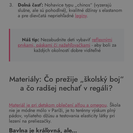
Dolná časť:
Nohavice typu „chinos“ (vyzerajú
slušne, ale sú pohodlné), kvalitné džínsy s elastanom
a pre dievčatá nepriehľadné
legíny
.
Náš tip:
Nezabudnite deti vybaviť
reflexnými
prvkami, páskami či nažehľovačkami
- aby boli za
každých okolností dobre viditeľné
Materiály: Čo prežije „školský boj“
a čo radšej nechať v regáli?
Materiál je pri detskom oblečení alfou a omegou
. Škola
nie je módne mólo v Paríži, je to terénny výskum plný
pádov, vyliateho džúsu a testovania elasticity látky pri
lezení na preliezačky.
Bavlna je kráľovná, ale...