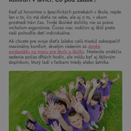
Keď už hovoríme o špecifických potrebách v škole, nejde
len o to, čo má dieťa na sebe, ale aj o to, v akom
prostredí trávi čas. Tvrdé školské stoličky nie sú práve
vrcholom ergonómie. Čoraz viac rodičov aj škôl preto
rieši pohodlie detí individuálne.
Ak chcete pre svoje dieťa (alebo celú triedu) zabezpečiť
maximálny komfort, skvelým riešením sú
detské
podsedáky na mieru pre školy a škôlky
. Nielenže zmäkčia
sedenie počas dlhých hodín, ale môžu byť aj štýlovým
doplnkom, ktorý ladí s farbami triedy alebo šatníka.