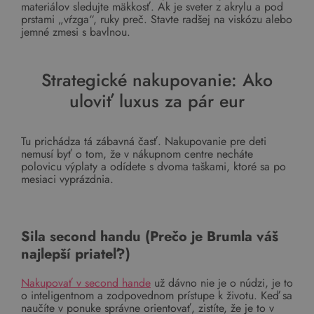
materiálov sledujte mäkkosť. Ak je sveter z akrylu a pod
prstami „vŕzga“, ruky preč. Stavte radšej na viskózu alebo
jemné zmesi s bavlnou.
Strategické nakupovanie: Ako
uloviť luxus za pár eur
Tu prichádza tá zábavná časť. Nakupovanie pre deti
nemusí byť o tom, že v nákupnom centre necháte
polovicu výplaty a odídete s dvoma taškami, ktoré sa po
mesiaci vyprázdnia.
Sila second handu (Prečo je Brumla váš
najlepší priateľ?)
Nakupovať v second hande
už dávno nie je o núdzi, je to
o inteligentnom a zodpovednom prístupe k životu. Keď sa
naučíte v ponuke správne orientovať, zistíte, že je to v