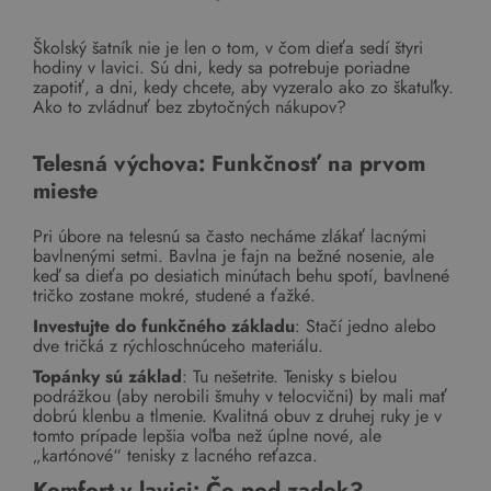
Školský šatník nie je len o tom, v čom dieťa sedí štyri
hodiny v lavici. Sú dni, kedy sa potrebuje poriadne
zapotiť, a dni, kedy chcete, aby vyzeralo ako zo škatuľky.
Ako to zvládnuť bez zbytočných nákupov?
Telesná výchova: Funkčnosť na prvom
mieste
Pri úbore na telesnú sa často necháme zlákať lacnými
bavlnenými setmi. Bavlna je fajn na bežné nosenie, ale
keď sa dieťa po desiatich minútach behu spotí, bavlnené
tričko zostane mokré, studené a ťažké.
Investujte do funkčného základu
: Stačí jedno alebo
dve tričká z rýchloschnúceho materiálu.
Topánky sú základ
: Tu nešetrite. Tenisky s bielou
podrážkou (aby nerobili šmuhy v telocvični) by mali mať
dobrú klenbu a tlmenie. Kvalitná obuv z druhej ruky je v
tomto prípade lepšia voľba než úplne nové, ale
„kartónové“ tenisky z lacného reťazca.
Komfort v lavici: Čo pod zadok?