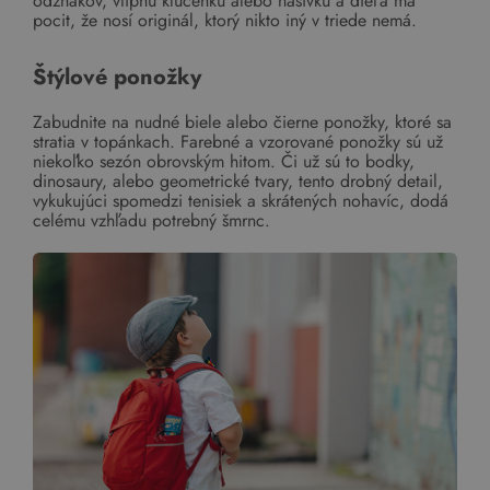
odznakov, vtipnú kľúčenku alebo nášivku a dieťa má
pocit, že nosí originál, ktorý nikto iný v triede nemá.
Štýlové ponožky
Zabudnite na nudné biele alebo čierne ponožky, ktoré sa
stratia v topánkach. Farebné a vzorované ponožky sú už
niekoľko sezón obrovským hitom. Či už sú to bodky,
dinosaury, alebo geometrické tvary, tento drobný detail,
vykukujúci spomedzi tenisiek a skrátených nohavíc, dodá
celému vzhľadu potrebný šmrnc.