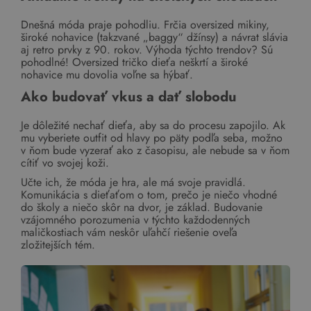
Dnešná móda praje pohodliu. Frčia oversized mikiny,
široké nohavice (takzvané „baggy“ džínsy) a návrat slávia
aj retro prvky z 90. rokov. Výhoda týchto trendov? Sú
pohodlné! Oversized tričko dieťa neškrtí a široké
nohavice mu dovolia voľne sa hýbať.
Ako budovať vkus a dať slobodu
Je dôležité nechať dieťa, aby sa do procesu zapojilo. Ak
mu vyberiete outfit od hlavy po päty podľa seba, možno
v ňom bude vyzerať ako z časopisu, ale nebude sa v ňom
cítiť vo svojej koži.
Učte ich, že móda je hra, ale má svoje pravidlá.
Komunikácia s dieťaťom o tom, prečo je niečo vhodné
do školy a niečo skôr na dvor, je základ. Budovanie
vzájomného porozumenia v týchto každodenných
maličkostiach vám neskôr uľahčí riešenie oveľa
zložitejších tém.