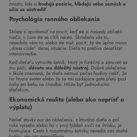
miesto, kde si
budujú pozíciu, hľadajú seba samých a
učia sa sústrediť
.
Psychológia ranného obliekania
Skúste si spomenúť na pocit, keď ste si niekedy obliekli
niečo, v čom ste sa cítili neisto. Škriabalo vás to,
nesedelo vám to, alebo ste mali pocit, že ste úplne mimo
„dress code“ danej situácie. Dieťa to prežíva desaťkrát
intenzívnejšie.
Keď dieťaťu vytvoríte šatník, ktorý je funkčný a zároveň sa
mu páči,
dávate mu dôležitý nástroj
. Dobré oblečenie
v škole znamená, že dieťa nemusí počas hodiny riešiť, že
ho hryzie sveter alebo že sa mu padajúce gate pletú pod
nohy pri behu na chodbe. Môže byť jednoducho
dieťaťom.
Ekonomická realita (alebo ako neprísť o
výplatu)
Naliať stovky eur do oblečenia, z ktorého dieťa o pol
roka vyrastie alebo ho v prvý týždeň zničí na ihrisku, je
frustrujúce. Cesta k rozumnému šatníku nevedie cez drahé
butiky, ale cez premýšľanie.