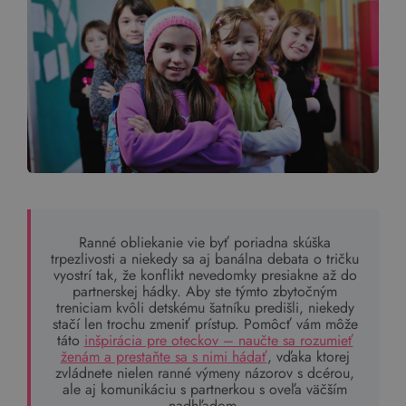
Ranné obliekanie vie byť poriadna skúška
trpezlivosti a niekedy sa aj banálna debata o tričku
vyostrí tak, že konflikt nevedomky presiakne až do
partnerskej hádky. Aby ste týmto zbytočným
treniciam kvôli detskému šatníku predišli, niekedy
stačí len trochu zmeniť prístup. Pomôcť vám môže
táto
inšpirácia pre oteckov – naučte sa rozumieť
ženám a prestaňte sa s nimi hádať
, vďaka ktorej
zvládnete nielen ranné výmeny názorov s dcérou,
ale aj komunikáciu s partnerkou s oveľa väčším
nadhľadom.