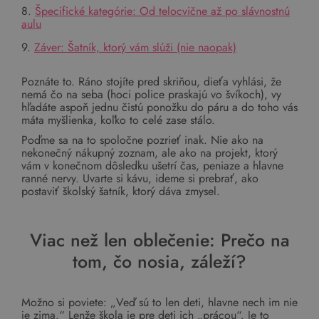
8.
Špecifické kategórie: Od telocvične až po slávnostnú
aulu
9.
Záver: Šatník, ktorý vám slúži (nie naopak)
Poznáte to. Ráno stojíte pred skriňou, dieťa vyhlási, že
nemá čo na seba (hoci police praskajú vo švíkoch), vy
hľadáte aspoň jednu čistú ponožku do páru a do toho vás
máta myšlienka, koľko to celé zase stálo.
Poďme sa na to spoločne pozrieť inak. Nie ako na
nekonečný nákupný zoznam, ale ako na projekt, ktorý
vám v konečnom dôsledku ušetrí čas, peniaze a hlavne
ranné nervy. Uvarte si kávu, ideme si prebrať, ako
postaviť školský šatník, ktorý dáva zmysel.
Viac než len oblečenie: Prečo na
tom, čo nosia, záleží?
Možno si poviete: „Veď sú to len deti, hlavne nech im nie
je zima.“ Lenže škola je pre deti ich „prácou“. Je to