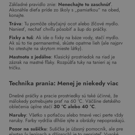
Základné pravidlo znie:
Nenechajte to zaschnúť
.
Akonáhle dieťa príde zo školy s „pamiatkou“ na obed,
konajte.
Tráva
: Tu pomôže obyčajný ocot alebo žlčové mydlo.
Naniesť, nechať chvíľu pôsobiť a šup do práčky.
Fixky a tuš
: Ak ide o fixky na báze vody, stačí mydlo.
Ak sú to tie permanentné, skúste opatrne lieh (ale najprv
ho otestujte na skrytom mieste látky).
Mastnota z jedálne
: Klasický prostriedok na riad je
zázrak na mastné fľaky. Rozpúšťa tuky na tanieri aj na
tričku.
Technika prania: Menej je niekedy viac
Dnešné práčky a pracie prostriedky sú také účinné, že
málokedy potrebujete prať na 60 °C. Väčšine detského
oblečenia úplne stačí
30 °C alebo 40 °C
.
Naruby
: Všetko s potlačou alebo tmavé veci perte vždy
naruby. Farby vydržia dlhšie sýte a obrázky nepopraskajú.
Pozor na sušičku
: Sušička je úžasný pomocník, ale pre
elastan (v legínach a džínsoch) je to nepriateľ. Vysoké