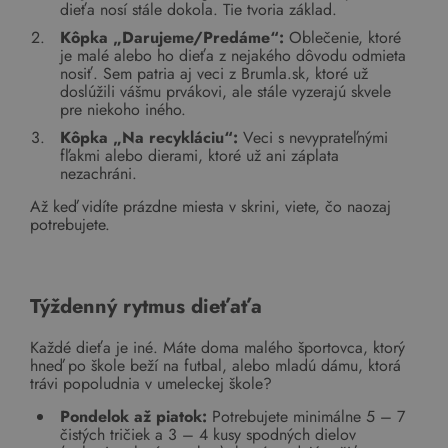
dieťa nosí stále dokola. Tie tvoria základ.
Kôpka „Darujeme/Predáme“:
Oblečenie, ktoré
je malé alebo ho dieťa z nejakého dôvodu odmieta
nosiť. Sem patria aj veci z Brumla.sk, ktoré už
doslúžili vášmu prvákovi, ale stále vyzerajú skvele
pre niekoho iného.
Kôpka „Na recykláciu“:
Veci s nevyprateľnými
fľakmi alebo dierami, ktoré už ani záplata
nezachráni.
Až keď vidíte prázdne miesta v skrini, viete, čo naozaj
potrebujete.
Týždenný rytmus dieťaťa
Každé dieťa je iné. Máte doma malého športovca, ktorý
hneď po škole beží na futbal, alebo mladú dámu, ktorá
trávi popoludnia v umeleckej škole?
Pondelok až piatok:
Potrebujete minimálne 5 – 7
čistých tričiek a 3 – 4 kusy spodných dielov