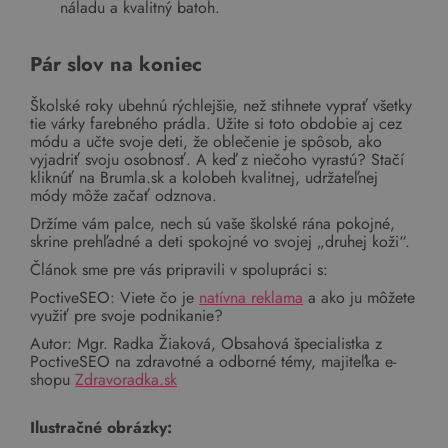
náladu a kvalitný batoh.
Pár slov na koniec
Školské roky ubehnú rýchlejšie, než stihnete vyprať všetky
tie várky farebného prádla. Užite si toto obdobie aj cez
módu a učte svoje deti, že oblečenie je spôsob, ako
vyjadriť svoju osobnosť. A keď z niečoho vyrastú? Stačí
kliknúť na Brumla.sk a kolobeh kvalitnej, udržateľnej
módy môže začať odznova.
Držíme vám palce, nech sú vaše školské rána pokojné,
skrine prehľadné a deti spokojné vo svojej „druhej koži“.
Článok sme pre vás pripravili v spolupráci s:
PoctiveSEO: Viete čo je
natívna reklama
a ako ju môžete
využiť pre svoje podnikanie?
Autor: Mgr. Radka Žiaková, Obsahová špecialistka z
PoctiveSEO na zdravotné a odborné témy, majiteľka e-
shopu
Zdravoradka.sk
Ilustračné obrázky: