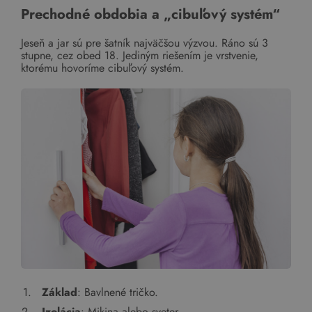
Prechodné obdobia a „cibuľový systém“
Jeseň a jar sú pre šatník najväčšou výzvou. Ráno sú 3
stupne, cez obed 18. Jediným riešením je vrstvenie,
ktorému hovoríme cibuľový systém.
Základ
: Bavlnené tričko.
Izolácia
: Mikina alebo sveter.