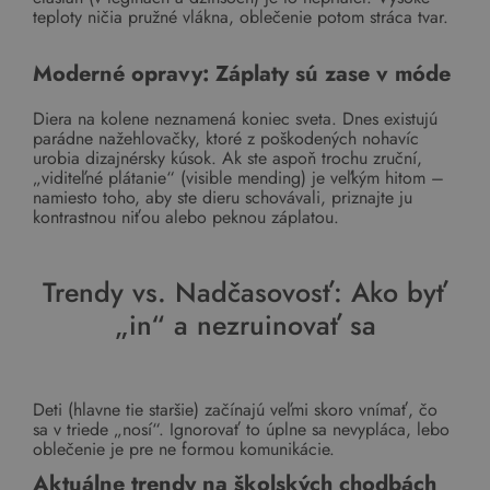
teploty ničia pružné vlákna, oblečenie potom stráca tvar.
Moderné opravy: Záplaty sú zase v móde
Diera na kolene neznamená koniec sveta. Dnes existujú
parádne nažehlovačky, ktoré z poškodených nohavíc
urobia dizajnérsky kúsok. Ak ste aspoň trochu zruční,
„viditeľné plátanie“ (visible mending) je veľkým hitom –
namiesto toho, aby ste dieru schovávali, priznajte ju
kontrastnou niťou alebo peknou záplatou.
Trendy vs. Nadčasovosť: Ako byť
„in“ a nezruinovať sa
Deti (hlavne tie staršie) začínajú veľmi skoro vnímať, čo
sa v triede „nosí“. Ignorovať to úplne sa nevypláca, lebo
oblečenie je pre ne formou komunikácie.
Aktuálne trendy na školských chodbách