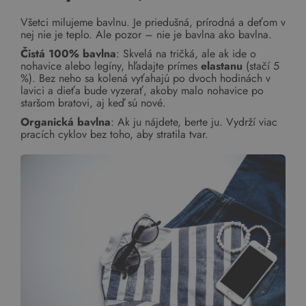
Všetci milujeme bavlnu. Je priedušná, prírodná a deťom v
nej nie je teplo. Ale pozor – nie je bavlna ako bavlna.
Čistá 100% bavlna
: Skvelá na tričká, ale ak ide o
nohavice alebo legíny, hľadajte prímes
elastanu
(stačí 5
%). Bez neho sa kolená vyťahajú po dvoch hodinách v
lavici a dieťa bude vyzerať, akoby malo nohavice po
staršom bratovi, aj keď sú nové.
Organická bavlna
: Ak ju nájdete, berte ju. Vydrží viac
pracích cyklov bez toho, aby stratila tvar.