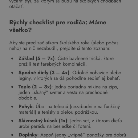
vyčariť štýl, za ktorým sa budú na školských chodbách
otáčať.
Rýchly checklist pre rodiča: Máme
všetko?
Aby ste pred začiatkom školského roka (alebo počas
neho) na nič nezabudli, prejdite si tento zoznam:
Základ (5 – 7x)
: Čisté bavlnené tričká, ktoré
prežili test farebných kombinácii.
Spodné diely (3 – 4x)
: Odolné nohavice alebo
legíny, v ktorých sa dá pohodlne sedieť aj behať.
Teplo (2 – 3x)
: Jedna poriadna mikina na zips,
jeden „slušný“ sveter a vesta na prechodné
obdobie.
Pohyb
: Úbor na telesnú (nezabudnite na funkčný
materiál) a tenisky s bielou podrážkou.
Slávnostný kúsok (1x)
: Jeden set, v ktorom dieťa
urobí parádu na besiedke či fotení.
Doplnky
: Aspoň jedny „vtipné“ ponožky pre dobrú