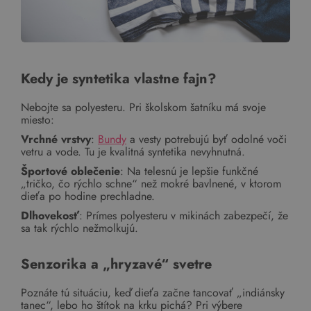
Kedy je syntetika vlastne fajn?
Nebojte sa polyesteru. Pri školskom šatníku má svoje
miesto:
Vrchné vrstvy
:
Bundy
a vesty potrebujú byť odolné voči
vetru a vode. Tu je kvalitná syntetika nevyhnutná.
Športové oblečenie
: Na telesnú je lepšie funkčné
„tričko, čo rýchlo schne“ než mokré bavlnené, v ktorom
dieťa po hodine prechladne.
Dlhovekosť
: Prímes polyesteru v mikinách zabezpečí, že
sa tak rýchlo nežmolkujú.
Senzorika a „hryzavé“ svetre
Poznáte tú situáciu, keď dieťa začne tancovať „indiánsky
tanec“, lebo ho štítok na krku pichá? Pri výbere