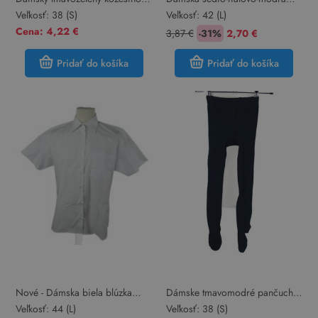
nákrčník
melírovaná pletená golierová šál
Veľkosť:
38 (S)
Veľkosť:
42 (L)
TCM
Cena: 4,22 €
3,87 €
-31%
2,70 €
Pridať do košíka
Pridať do košíka
Nové - Dámska biela blúzka
Dámske tmavomodré pančuchy
1880 Club
Blue Motion
Veľkosť:
44 (L)
Veľkosť:
38 (S)