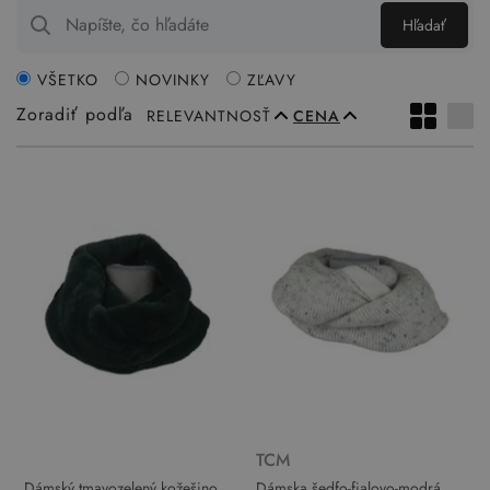
Hľadať
VŠETKO
NOVINKY
ZĽAVY
Zoradiť podľa
RELEVANTNOSŤ
CENA
TCM
Dámský tmavozelený kožešinový
Dámska šedfo-fialovo-modrá