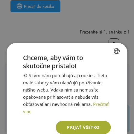
Pridať do košíka
Prezeráte si 1. stránku z 1
1
Chceme, aby vám to
skutočne pristalo!
SLOVAK
Dámske doplnky
🍪 S tým nám pomáhajú aj cookies. Tieto
ENGLISH
malé súbory vám uľahčujú používanie
Ozdobte sa trendovými doplnkami, v ktorých budete
nášho webu. Vďaka ním sa nemusíte
skutočne neodolateľná. V našej ponuke nájdete veľký
opakovane prihlasovať a nebude vás
výber dámskych doplnkov, ktoré doladia Váš outfit. Tieto
obťažovať ani nevhodná reklama.
Prečítať
kúsky sú nie len ozdobné, ale predovšetkým aj praktické.
viac
Doveďte svoj outfit k dokonalosti pomocou jednoduchých
dámskych doplnkov, v ktorých sa budete dobre cítiť.
PRIJAŤ VŠETKO