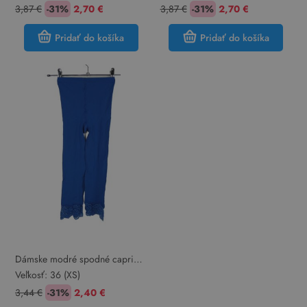
3,87 €
-31%
2,70 €
3,87 €
-31%
2,70 €
Pridať do košíka
Pridať do košíka
Dámske modré spodné capri
pančuchy s čipkou
Veľkosť:
36 (XS)
3,44 €
-31%
2,40 €