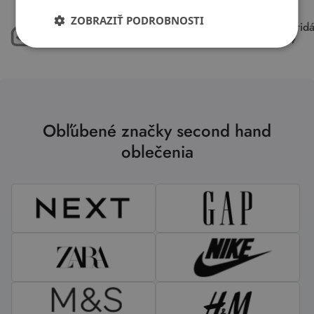
ZOBRAZIŤ PODROBNOSTI
máme 50.000 kusov
každý týždeň pri
oblečenia skladom
15.000 kúskov
Obľúbené značky second hand
oblečenia