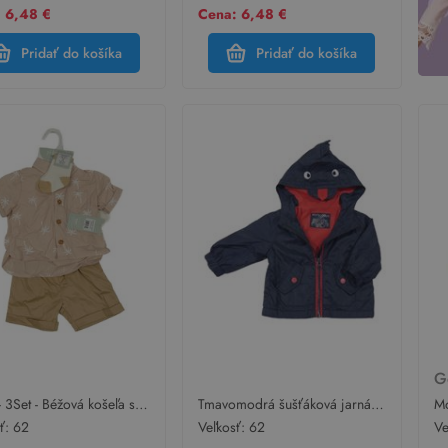
 6,48 €
Cena: 6,48 €
Pridať do košíka
Pridať do košíka
G
 3Set - Béžová košeľa s
Tmavomodrá šušťáková jarná
Mo
mi + kraťasy + ponožky
bunda s kapucňou
ve
sť:
62
Veľkosť:
62
Ve
G