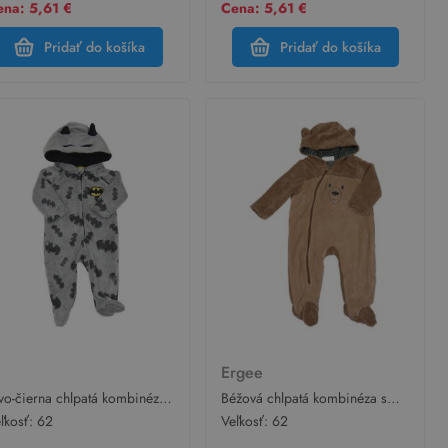
na: 5,61 €
Cena: 5,61 €
Pridať do košíka
Pridať do košíka
Ergee
vo-čierna chlpatá kombinéza
Béžová chlpatá kombinéza s
Batmanem a kapucňou
kapucí - medvedík Ergee
ľkosť:
62
Veľkosť:
62