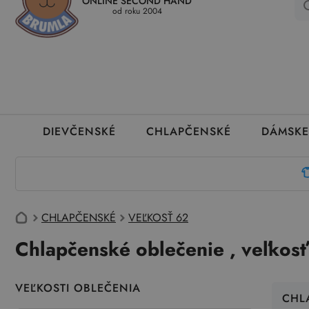
ONLINE SECOND HAND
Kedy a ako dostanem tovar
Ako môžem vrátiť oblečenie
Ako
od roku 2004
DIEVČENSKÉ
CHLAPČENSKÉ
DÁMSKE
CHLAPČENSKÉ
VEĽKOSŤ 62
Chlapčenské oblečenie , veľkos
VEĽKOSTI OBLEČENIA
CHL