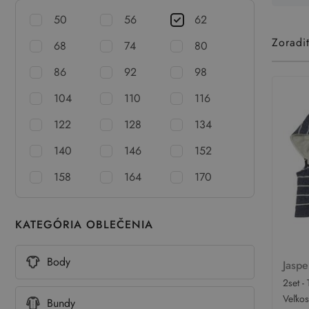
50
56
62
Zoradi
68
74
80
86
92
98
104
110
116
122
128
134
140
146
152
158
164
170
KATEGÓRIA OBLEČENIA
Body
Jasp
2set 
pruhov
Veľko
Bundy
kapucí