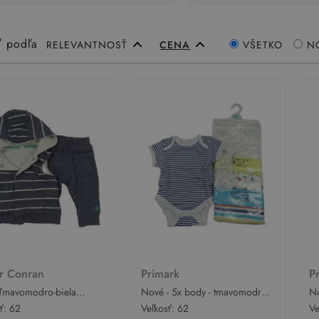
ť podľa
RELEVANTNOSŤ
CENA
VŠETKO
N
er Conran
Primark
P
- Tmavomodro-biela
Nové - 5x body - tmavomodro-
No
aná zateplená vesta s
bílé pruhované + limetkové s
bí
sť:
62
Veľkosť:
62
Ve
 + tepláky Jasper Conran
ananasem + bílé s obrázky +
+ 