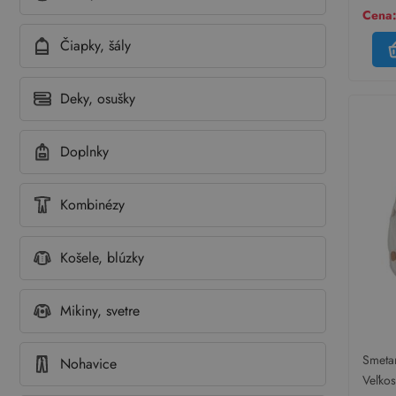
Cena:
Čiapky, šály
Deky, osušky
Doplnky
Kombinézy
Košele, blúzky
Mikiny, svetre
Smeta
Nohavice
zatepl
Veľko
medví