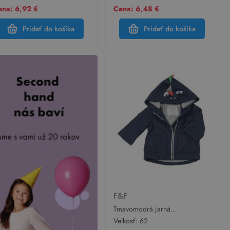
bílé Primark
ena: 6,92 €
Cena: 6,48 €
Pridať do košíka
Pridať do košíka
F&F
Tmavomodrá jarná
nepromokavá bunda s
Veľkosť:
62
kapucňou s ostny F&F