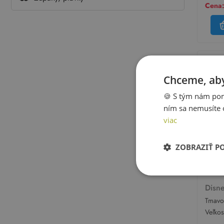
Cena:
Chceme, aby
🍪 S tým nám pom
ním sa nemusíte 
viac
ZOBRAZIŤ P
Disn
Tmavo
kombi
Veľko
kapuc