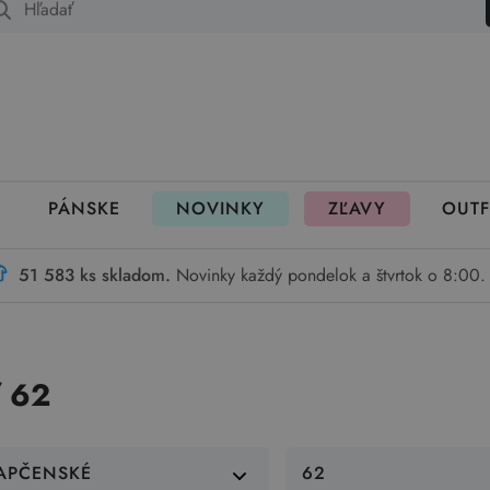
 fungujú rezervácie
PÁNSKE
NOVINKY
ZĽAVY
OUTF
51 583 ks skladom.
Novinky každý pondelok a štvrtok o 8:00.
ť 62
APČENSKÉ
62