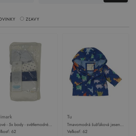
OVINKY
ZĽAVY
rimark
Tu
vé - 5x body - světlemodré +
Tmavomodrá šušťáková jesenná
lé s hvězdami + tmavomodré
bunda s dinosaurami a
ľkosť:
62
Veľkosť:
62
bílo-světlemodré pruhované
kapucňou Tu