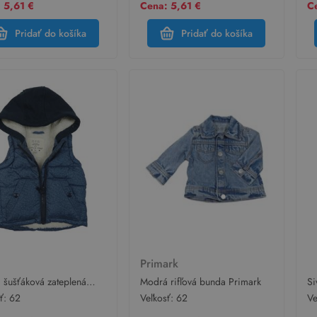
 5,61 €
Cena: 5,61 €
Ce
Pridať do košíka
Pridať do košíka
Primark
 šušťáková zateplená
Modrá rifľová bunda Primark
Si
s teplákovou kapucňou
s 
sť:
62
Veľkosť:
62
Ve