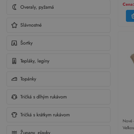
Cena:
Overaly, pyžamá
Slávnostné
Šortky
Tepláky, legíny
Topánky
Tričká s dlhým rukávom
Tričká s krátkym rukávom
Nové -
palma
Veľko
Župany, plavky