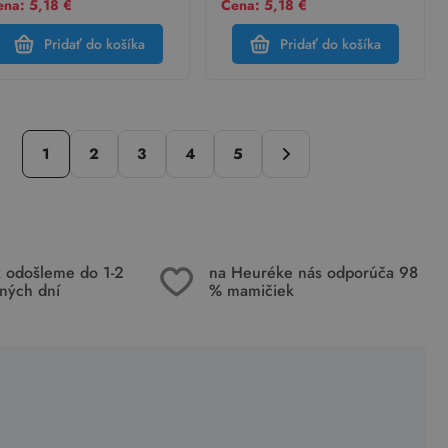
na: 5,18 €
Cena: 5,18 €
Pridať do košíka
Pridať do košíka
1
2
3
4
5
k odošleme do 1-2
na Heuréke nás odporúča 98
ných dní
% mamičiek