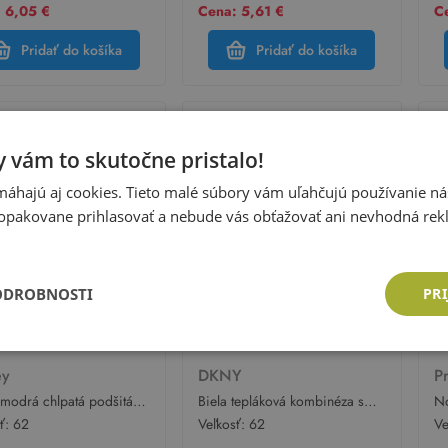
 6,05 €
Cena: 5,61 €
Ce
Pridať do košíka
Pridať do košíka
 vám to skutočne pristalo!
áhajú aj cookies. Tieto malé súbory vám uľahčujú používanie n
opakovane prihlasovať a nebude vás obťažovať ani nevhodná rek
ODROBNOSTI
PRI
ey
DKNY
P
modrá chlpatá podšitá
Biela tepláková kombinéza s
No
néza s Mickey a
logom a kapucňou DKNY
za
sť:
62
Veľkosť:
62
Ve
ňou Disney
bi