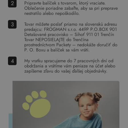
Pripravte balíček s tovarom, ktorý vraciate.
Oblečenie poriadne zabaľte, aby sa pri preprave
nestratilo alebo nepoškodilo.
Tovar môžete poslať priamo na slovenskú adresu
predajcu: FROGMAN s.r.o. 449P P.O.BOX 901
Detašované pracovisko – Sihoť 911 01 Trenčín
Tovar NEPOSIELAJTE do Trenčína
prostredníctvom Packety – nedokáže doručiť do
P. O. Boxu a balíček sa vám vráti.
My vratku spracujeme do 7 pracovných dní od
obdržania a vrátíme vám peniaze na účet alebo
zapíšeme zľavu do vašej ďalšej objednávky.