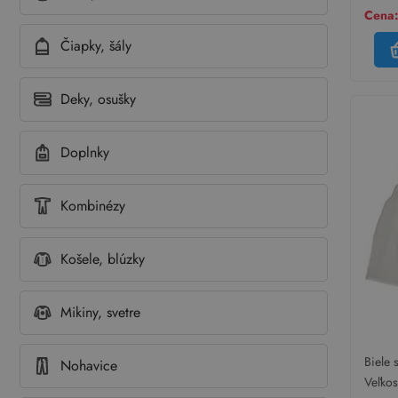
Cena:
Čiapky, šály
Deky, osušky
Doplnky
Kombinézy
Košele, blúzky
Mikiny, svetre
Biele 
Nohavice
kanýr
Veľko