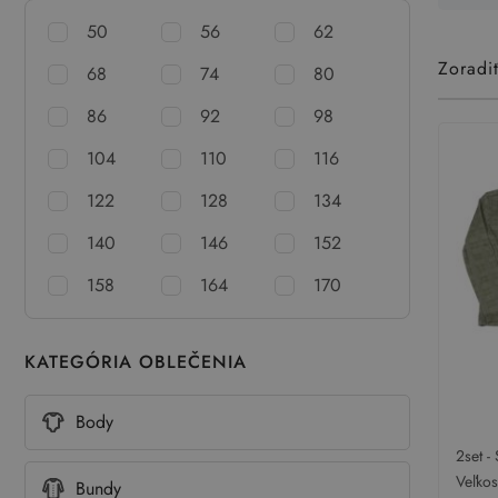
50
56
62
Zoradi
68
74
80
86
92
98
104
110
116
122
128
134
140
146
152
158
164
170
KATEGÓRIA OBLEČENIA
Body
2set -
vzoro
Veľko
Bundy
flare 