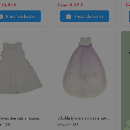
 10,83 €
Cena: 8,22 €
C
Pridať do košíka
Pridať do košíka
slávnostné šaty s růžemi z
Bílo-lila tylové slávnostné šaty s
ků GYMP
čipkou a kamienkami
sť:
128
Veľkosť:
158