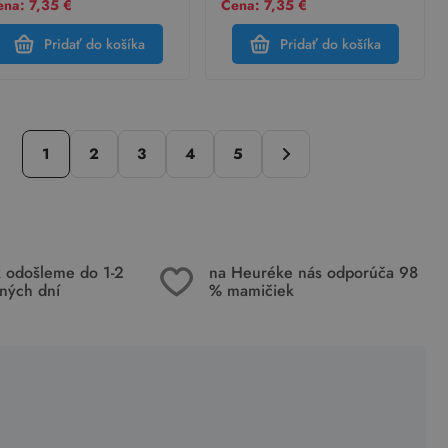
na: 7,35 €
Cena: 7,35 €
Pridať do košíka
Pridať do košíka
1
2
3
4
5
k odošleme do 1-2
na Heuréke nás odporúča 98
ných dní
% mamičiek