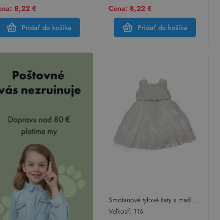
ena: 8,22 €
Cena: 8,22 €
Pridať do košíka
Pridať do košíka
Smotanové tylové šaty s mašlou
a trblietkami Jona Michelle
Veľkosť:
116