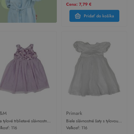
Cena: 7,79 €
Pridať do košíka
&M
Primark
la tylové trblietavé slávnostné
Biele slávnostné šaty s tylovou
ty s volánikmi H&M
sukní Primark
ľkosť:
116
Veľkosť:
116