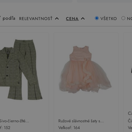
ť podľa
RELEVANTNOSŤ
CENA
VŠETKO
N
C
 Sivo-čierno-žlté
Ružové slávnostné šaty s
Či
vano/kostkované sako +
výšivkami a 3D kvetinou s
sl
sť:
152
Veľkosť:
164
Ve
nohavice
kamienkami