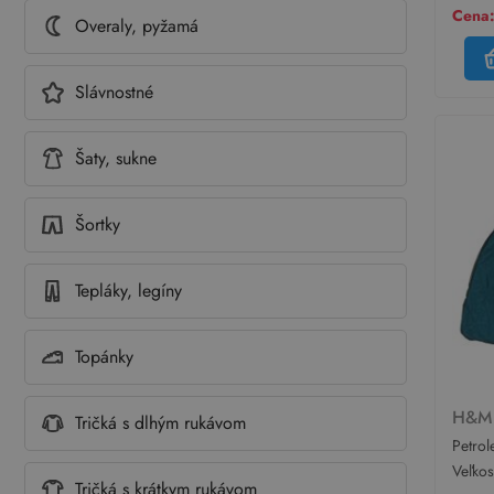
Cena:
Overaly, pyžamá
Slávnostné
Šaty, sukne
Šortky
Tepláky, legíny
Topánky
H&
Tričká s dlhým rukávom
Petrol
slávn
Veľko
Tričká s krátkym rukávom