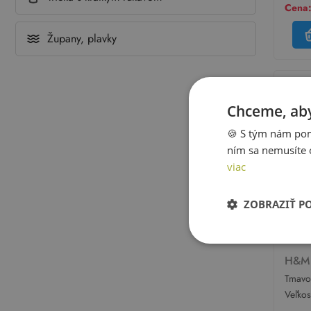
Cena:
Župany, plavky
Chceme, aby
🍪 S tým nám pom
ním sa nemusíte 
viac
ZOBRAZIŤ P
H&
Tmavo
tylem
Veľko