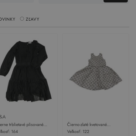
OVINKY
ZĽAVY
&A
erne trblietavé plisované
Čierno-zlaté kvetované
ávnostné šaty C&A
slávnostné šaty Dunnes
ľkosť:
164
Veľkosť:
122