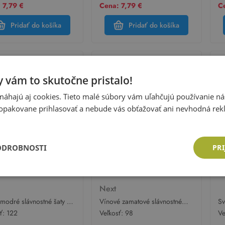
 7,79 €
Cena: 7,79 €
Ce
Pridať do košíka
Pridať do košíka
 vám to skutočne pristalo!
áhajú aj cookies. Tieto malé súbory vám uľahčujú používanie n
opakovane prihlasovať a nebude vás obťažovať ani nevhodná rek
ODROBNOSTI
PRI
M
Next
modré slávnostné šaty s
Vínové zamatové slávnostné
Sv
 a 3D květem H&M
šaty s květam a opaskom Next
ša
sť:
122
Veľkosť:
98
Ve