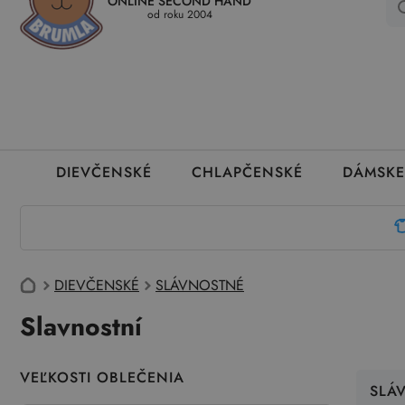
ONLINE SECOND HAND
Kedy a ako dostanem tovar
Ako môžem vrátiť oblečenie
Ako
od roku 2004
DIEVČENSKÉ
CHLAPČENSKÉ
DÁMSKE
DIEVČENSKÉ
SLÁVNOSTNÉ
Slavnostní
VEĽKOSTI OBLEČENIA
SLÁ