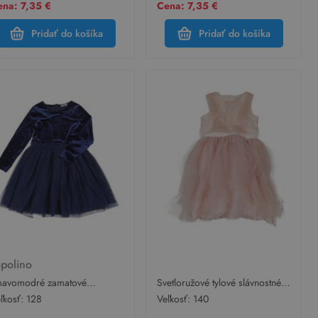
na: 7,35 €
Cena: 7,35 €
Pridať do košíka
Pridať do košíka
opolino
avomodré zamatové
Svetloružové tylové slávnostné
ávnostné šaty s tylovou sukní
šaty
ľkosť:
128
Veľkosť:
140
polino