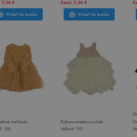
 7,35 €
Cena: 7,35 €
Ce
Pridať do košíka
Pridať do košíka
M
T
elové mačkané
Ružovo-smetanovo-zlaté
Tm
stné šaty so třpytivým
slávnostné tylové šaty Couture
sl
sť:
128
Veľkosť:
110
Ve
 H&M
Princes
To