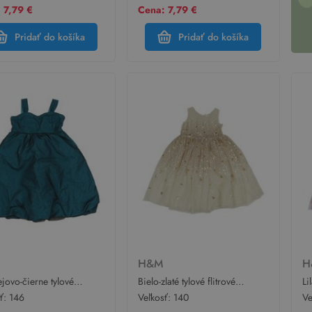
 7,79 €
Cena: 7,79 €
Pridať do košíka
Pridať do košíka
M
H&M
H
ejovo-čierne tylové
Bielo-zlaté tylové flitrové
Li
ostné šaty H&M
slávnostné šaty H&M
ša
sť:
146
Veľkosť:
140
Ve