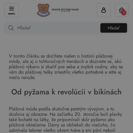
ONLINE SECOND HAND
0
od roku 2004
Hľadať
V tomto článku sa dočítate nielen o histórii plážovej
módy, ale aj o tohtoročných trendoch a dozviete sa, akú
plážovú výbavu si zbaliť pre seba a zvyšok rodiny, aby sa
vám do plážovej tašky zmestilo všetko potrebné a ešte aj
niečo navyše.
Od pyžama k revolúcii v bikinách
Plážová móda prešla skutočne pestrým vývojom, a to
doslova aj obrazne. Na začiatku 20. storočia boli plavky
také bohaté na látky, že pripomínali skôr pyžamo ako
plážové oblečenie. Dámy sa obliekali do niečoho, čo
zakrývalo takmer všetko okrem tváre a ani páni neboli