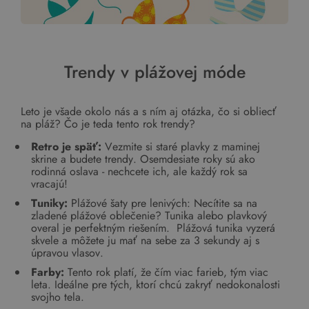
Trendy v plážovej móde
Leto je všade okolo nás a s ním aj otázka, čo si obliecť
na pláž? Čo je teda tento rok trendy?
Retro je späť:
Vezmite si staré plavky z maminej
skrine a budete trendy. Osemdesiate roky sú ako
rodinná oslava - nechcete ich, ale každý rok sa
vracajú!
Tuniky:
Plážové šaty pre lenivých: Necítite sa na
zladené plážové oblečenie? Tunika alebo plavkový
overal je perfektným riešením. Plážová tunika vyzerá
skvele a môžete ju mať na sebe za 3 sekundy aj s
úpravou vlasov.
Farby:
Tento rok platí, že čím viac farieb, tým viac
leta. Ideálne pre tých, ktorí chcú zakryť nedokonalosti
svojho tela.