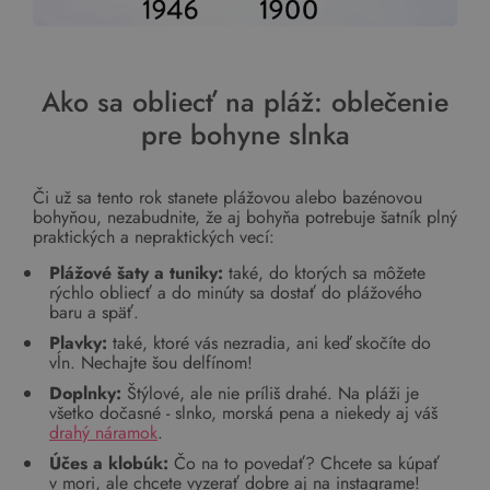
Ako sa obliecť na pláž: oblečenie
pre bohyne slnka
Či už sa tento rok stanete plážovou alebo bazénovou
bohyňou, nezabudnite, že aj bohyňa potrebuje šatník plný
praktických a nepraktických vecí:
Plážové šaty a tuniky:
také, do ktorých sa môžete
rýchlo obliecť a do minúty sa dostať do plážového
baru a späť.
Plavky:
také, ktoré vás nezradia, ani keď skočíte do
vĺn. Nechajte šou delfínom!
Doplnky:
Štýlové, ale nie príliš drahé. Na pláži je
všetko dočasné - slnko, morská pena a niekedy aj váš
drahý náramok
.
Účes a klobúk:
Čo na to povedať? Chcete sa kúpať
v mori, ale chcete vyzerať dobre aj na instagrame!