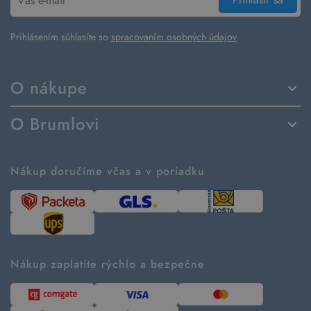
Prihlásením súhlasíte so
spracovaním osobných údajov
O nákupe
Spôsoby dodania a platby
O Brumlovi
Vrátenie tovaru a reklamácia
Príbeh značky
Ako fungujú rezervácie
Ako tvoríme second hand
Nákup doručíme včas a v poriadku
Návod ako nakupovať
Časté otázky
Tabuľka veľkostí
Kde pomáhame
Predávané značky
Udržateľnosť
Recenzie zákazníkov
Blog
Nákup zaplatíte rýchlo a bezpečne
Kontakt
Pre médiá