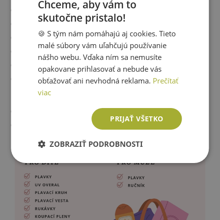
Chceme, aby vám to
krém s vysokou UV ochranou
skutočne pristalo!
SLOVAK
klobúk
🍪 S tým nám pomáhajú aj cookies. Tieto
ENGLISH
slnečné okuliare
malé súbory vám uľahčujú používanie
plážová obuv
nášho webu. Vďaka ním sa nemusíte
plážový stan
opakovane prihlasovať a nebude vás
dostatok tekutín
obťažovať ani nevhodná reklama.
Prečítať
viac
Mužovi zbaľte:
plavky
PRIJAŤ VŠETKO
uterák
ZOBRAZIŤ PODROBNOSTI