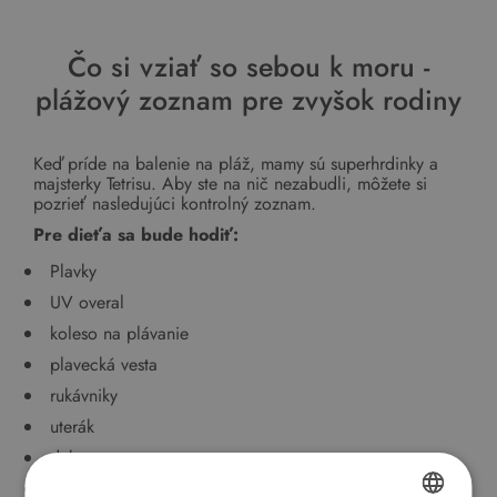
Čo si vziať so sebou k moru -
plážový zoznam pre zvyšok rodiny
Keď príde na balenie na pláž, mamy sú superhrdinky a
majsterky Tetrisu. Aby ste na nič nezabudli, môžete si
pozrieť nasledujúci kontrolný zoznam.
Pre dieťa sa bude hodiť:
Plavky
UV overal
koleso na plávanie
plavecká vesta
rukávniky
uterák
deka
plavecké plienky