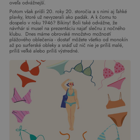
oveľa odvážnejší.
Potom však prišli 20. roky 20. storočia a s nimi aj ľahké
plavky, ktoré už nevyzerali ako padák. A k čomu to
dospelo v roku 1946? Bikiny! Boli také odvážne, že
návrhár si musel na prezentáciu najať slečnu z nočného
klubu. Dnes máme obrovské množstvo možností
plážového oblečenia - dostať môžete všetko od monokín
až po surferské obleky a snáď už nič nie je príliš malé,
príliš veľké alebo príliš výstredné.