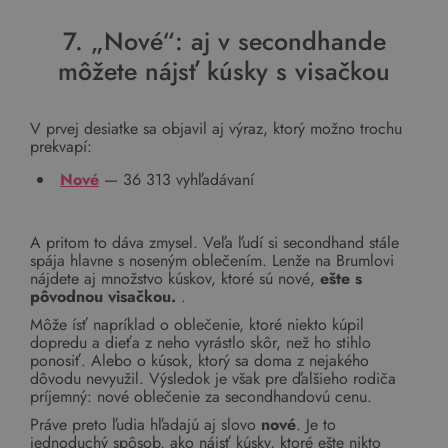
7. „Nové“: aj v secondhande
môžete nájsť kúsky s visačkou
V prvej desiatke sa objavil aj výraz, ktorý možno trochu
prekvapí:
Nové
— 36 313 vyhľadávaní
A pritom to dáva zmysel. Veľa ľudí si secondhand stále
spája hlavne s noseným oblečením. Lenže na Brumlovi
nájdete aj množstvo kúskov, ktoré sú nové,
ešte s
pôvodnou visačkou.
.
Môže ísť napríklad o oblečenie, ktoré niekto kúpil
dopredu a dieťa z neho vyrástlo skôr, než ho stihlo
ponosiť. Alebo o kúsok, ktorý sa doma z nejakého
dôvodu nevyužil. Výsledok je však pre ďalšieho rodiča
príjemný: nové oblečenie za secondhandovú cenu.
Práve preto ľudia hľadajú aj slovo
nové
. Je to
jednoduchý spôsob, ako nájsť kúsky, ktoré ešte nikto