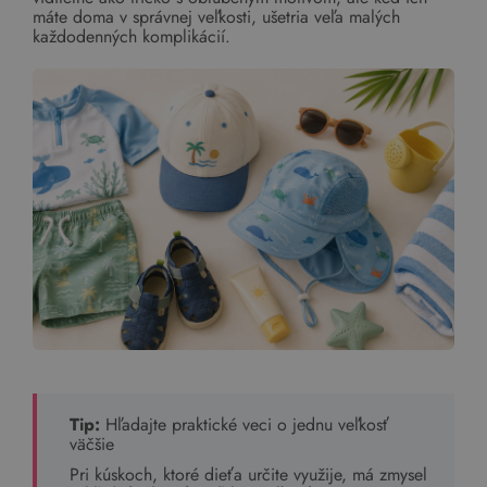
máte doma v správnej veľkosti, ušetria veľa malých
každodenných komplikácií.
Tip:
Hľadajte praktické veci o jednu veľkosť
väčšie
Pri kúskoch, ktoré dieťa určite využije, má zmysel