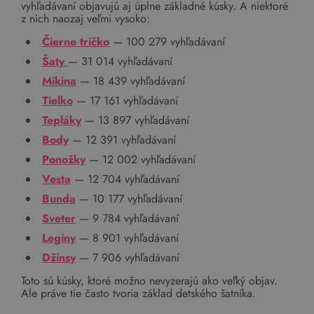
vyhľadávaní objavujú aj úplne základné kúsky. A niektoré
z nich naozaj veľmi vysoko:
Čierne tričko
— 100 279 vyhľadávaní
Šaty
— 31 014 vyhľadávaní
Mikina
— 18 439 vyhľadávaní
Tielko
— 17 161 vyhľadávaní
Tepláky
— 13 897 vyhľadávaní
Body
— 12 391 vyhľadávaní
Ponožky
— 12 002 vyhľadávaní
Vesta
— 12 704 vyhľadávaní
Bunda
— 10 177 vyhľadávaní
Sveter
— 9 784 vyhľadávaní
Legíny
— 8 901 vyhľadávaní
Džínsy
— 7 906 vyhľadávaní
Toto sú kúsky, ktoré možno nevyzerajú ako veľký objav.
Ale práve tie často tvoria základ detského šatníka.