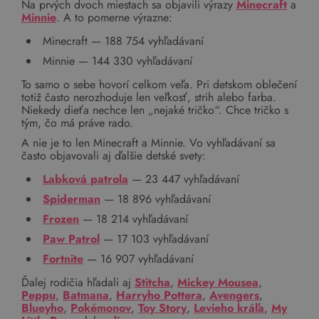
Na prvých dvoch miestach sa objavili výrazy
Minecraft
a
Minnie
. A to pomerne výrazne:
Minecraft — 188 754 vyhľadávaní
Minnie — 144 330 vyhľadávaní
To samo o sebe hovorí celkom veľa. Pri detskom oblečení
totiž často nerozhoduje len veľkosť, strih alebo farba.
Niekedy dieťa nechce len „nejaké tričko“. Chce tričko s
tým, čo má práve rado.
A nie je to len Minecraft a Minnie. Vo vyhľadávaní sa
často objavovali aj ďalšie detské svety:
Labková patrola
— 23 447 vyhľadávaní
Spiderman
— 18 896 vyhľadávaní
Frozen
— 18 214 vyhľadávaní
Paw Patrol
— 17 103 vyhľadávaní
Fortnite
— 16 907 vyhľadávaní
Ďalej rodičia hľadali aj
Stitcha
,
Mickey Mousea
,
Peppu
,
Batmana
,
Harryho Pottera
,
Avengers
,
Blueyho
,
Pokémonov
,
Toy Story
,
Levieho kráľa
,
My