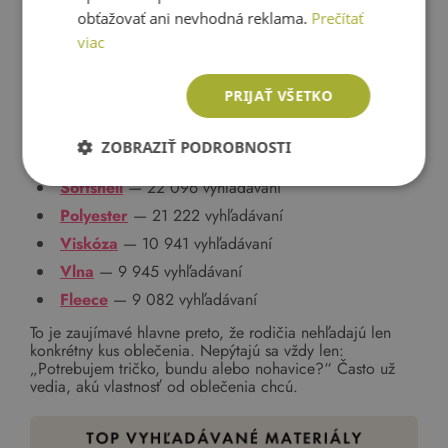
obťažovať ani nevhodná reklama.
Prečítať
viac
Čo sa týka materiálov, najviac sa vyhľadáva bavlna:
PRIJAŤ VŠETKO
Bavlna
— 35 814 vyhľadávaní
A medzi ďalšími hľadanými výrazmi nájdeme aj iné
ZOBRAZIŤ PODROBNOSTI
materiály alebo typy látok:
Softshell
— 22 096 vyhľadávaní
Polyester
— 21 222 vyhľadávaní
Viskóza
— 10 941 vyhľadávaní
Vlna
— 9 945 vyhľadávaní
Fleece
— 9 082 vyhľadávaní
To je zaujímavé hlavne preto, že rodičia nehľadajú len
konkrétny kus oblečenia. Nepýtajú sa vždy len:
„Potrebujem tričko, bundu alebo nohavice?“ Často už
vedia, akú vlastnosť od oblečenia chcú.