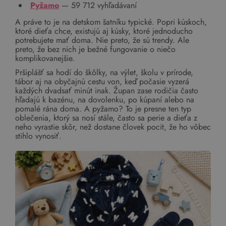
Pyžamo
— 59 712 vyhľadávaní
A práve to je na detskom šatníku typické. Popri kúskoch,
ktoré dieťa chce, existujú aj kúsky, ktoré jednoducho
potrebujete mať doma. Nie preto, že sú trendy. Ale
preto, že bez nich je bežné fungovanie o niečo
komplikovanejšie.
Pršiplášť sa hodí do škôlky, na výlet, školu v prírode,
tábor aj na obyčajnú cestu von, keď počasie vyzerá
každých dvadsať minút inak. Župan zase rodičia často
hľadajú k bazénu, na dovolenku, po kúpaní alebo na
pomalé rána doma. A pyžamo? To je presne ten typ
oblečenia, ktorý sa nosí stále, často sa perie a dieťa z
neho vyrastie skôr, než dostane človek pocit, že ho vôbec
stihlo vynosiť.