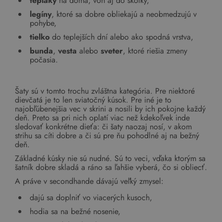
tepláky
na doma, von aj do škôlky,
legíny
, ktoré sa dobre obliekajú a neobmedzujú v
pohybe,
tielko
do teplejších dní alebo ako spodná vrstva,
bunda
,
vesta
alebo
sveter
, ktoré riešia zmeny
počasia.
Šaty sú v tomto trochu zvláštna kategória. Pre niektoré
dievčatá je to len sviatočný kúsok. Pre iné je to
najobľúbenejšia vec v skrini a nosili by ich pokojne každý
deň. Preto sa pri nich oplatí viac než kdekoľvek inde
sledovať konkrétne dieťa: či šaty naozaj nosí, v akom
strihu sa cíti dobre a či sú pre ňu pohodlné aj na bežný
deň.
Základné kúsky nie sú nudné. Sú to veci, vďaka ktorým sa
šatník dobre skladá a ráno sa ľahšie vyberá, čo si obliecť.
A práve v secondhande dávajú veľký zmysel:
dajú sa doplniť vo viacerých kusoch,
hodia sa na bežné nosenie,