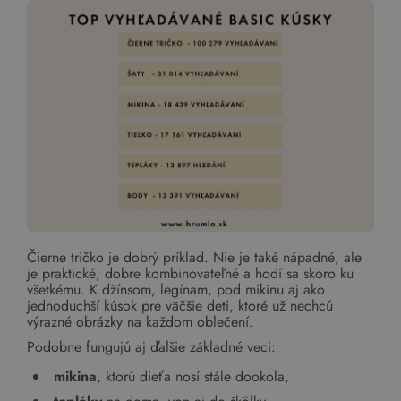
Čierne tričko je dobrý príklad. Nie je také nápadné, ale
je praktické, dobre kombinovateľné a hodí sa skoro ku
všetkému. K džínsom, legínam, pod mikinu aj ako
jednoduchší kúsok pre väčšie deti, ktoré už nechcú
výrazné obrázky na každom oblečení.
Podobne fungujú aj ďalšie základné veci:
mikina
, ktorú dieťa nosí stále dookola,