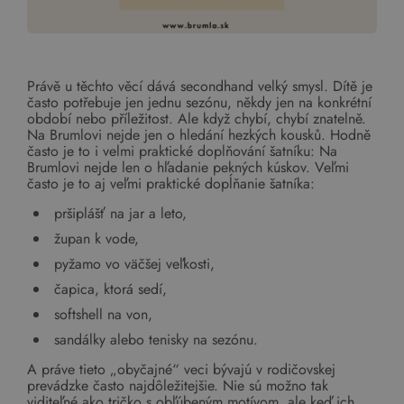
Právě u těchto věcí dává secondhand velký smysl. Dítě je
často potřebuje jen jednu sezónu, někdy jen na konkrétní
období nebo příležitost. Ale když chybí, chybí znatelně.
Na Brumlovi nejde jen o hledání hezkých kousků. Hodně
často je to i velmi praktické doplňování šatníku: Na
Brumlovi nejde len o hľadanie pekných kúskov. Veľmi
často je to aj veľmi praktické dopĺňanie šatníka:
pršiplášť na jar a leto,
župan k vode,
pyžamo vo väčšej veľkosti,
čapica, ktorá sedí,
softshell na von,
sandálky alebo tenisky na sezónu.
A práve tieto „obyčajné“ veci bývajú v rodičovskej
prevádzke často najdôležitejšie. Nie sú možno tak
viditeľné ako tričko s obľúbeným motívom, ale keď ich