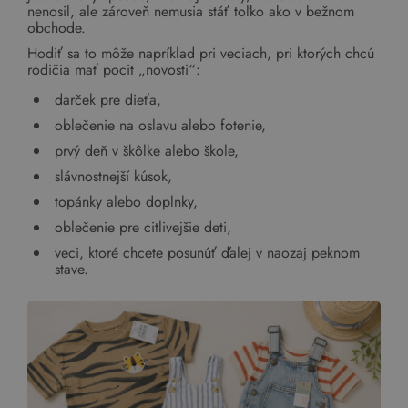
nenosil, ale zároveň nemusia stáť toľko ako v bežnom
obchode.
Hodiť sa to môže napríklad pri veciach, pri ktorých chcú
rodičia mať pocit „novosti“:
darček pre dieťa,
oblečenie na oslavu alebo fotenie,
prvý deň v škôlke alebo škole,
slávnostnejší kúsok,
topánky alebo doplnky,
oblečenie pre citlivejšie deti,
veci, ktoré chcete posunúť ďalej v naozaj peknom
stave.