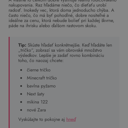
nakupovania. Raz hľadáme niečo, čo dieťaťu urobí
radosť. Inokedy vec, ktorá doma jednoducho chýba. A
často niečo, čo má byť pohodlné, dobre nositeľné a
ideálne za cenu, ktorá nebude bolieť pri každej škvrne,
páde na ihrisku alebo ďalšom rastovom skoku.
Tip:
Skúste hľadať konkrétnejšie. Keď hľadáte len
„tričko“, zobrazí sa vám obrovské množstvo
výsledkov. Lepšie je zadať rovno kombináciu
toho, čo naozaj chcete:
čierne tričko
Minecraft tričko
bavlna pyžamo
Next šaty
mikina 122
nové Zara
Vyskúšajte to pokojne aj
hneď