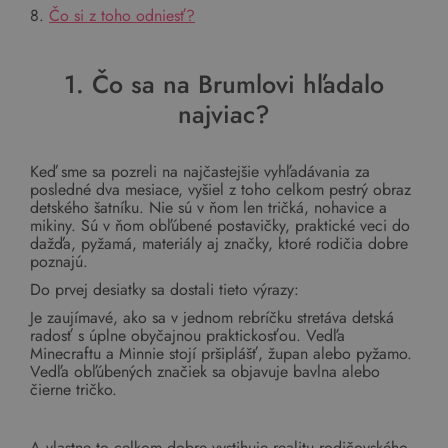
8.
Čo si z toho odniesť?
1. Čo sa na Brumlovi hľadalo
najviac?
Keď sme sa pozreli na najčastejšie vyhľadávania za
posledné dva mesiace, vyšiel z toho celkom pestrý obraz
detského šatníku. Nie sú v ňom len tričká, nohavice a
mikiny. Sú v ňom obľúbené postavičky, praktické veci do
dažďa, pyžamá, materiály aj značky, ktoré rodičia dobre
poznajú.
Do prvej desiatky sa dostali tieto výrazy:
Je zaujímavé, ako sa v jednom rebríčku stretáva detská
radosť s úplne obyčajnou praktickosťou. Vedľa
Minecraftu a Minnie stojí pršiplášť, župan alebo pyžamo.
Vedľa obľúbených značiek sa objavuje bavlna alebo
čierne tričko.
A vlastne to celkom dobre vystihuje realitu rodičovského