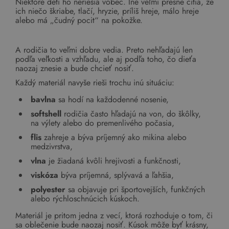
Niektoré deti ho neriešia vôbec. Iné veľmi presne cítia, že
ich niečo škriabe, tlačí, hryzie, príliš hreje, málo hreje
alebo má „čudný pocit“ na pokožke.
A rodičia to veľmi dobre vedia. Preto nehľadajú len
podľa veľkosti a vzhľadu, ale aj podľa toho, čo dieťa
naozaj znesie a bude chcieť nosiť.
Každý materiál navyše rieši trochu inú situáciu:
bavlna
sa hodí na každodenné nosenie,
softshell
rodičia často hľadajú na von, do škôlky,
na výlety alebo do premenlivého počasia,
flis
zahreje a býva príjemný ako mikina alebo
medzivrstva,
vlna
je žiadaná kvôli hrejivosti a funkčnosti,
viskóza
býva príjemná, splývavá a ľahšia,
polyester
sa objavuje pri športovejších, funkčných
alebo rýchloschnúcich kúskoch.
Materiál je pritom jedna z vecí, ktorá rozhoduje o tom, či
sa oblečenie bude naozaj nosiť. Kúsok môže byť krásny,