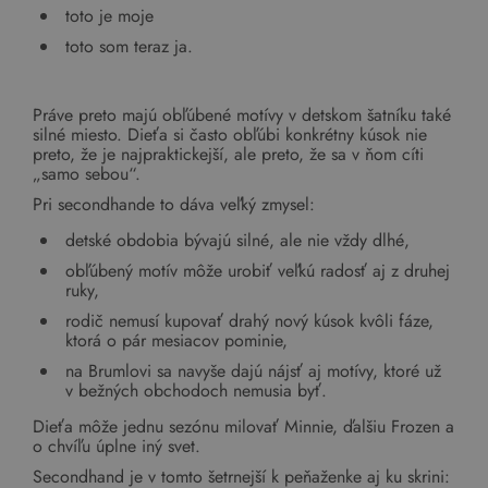
toto je moje
toto som teraz ja.
Práve preto majú obľúbené motívy v detskom šatníku také
silné miesto. Dieťa si často obľúbi konkrétny kúsok nie
preto, že je najpraktickejší, ale preto, že sa v ňom cíti
„samo sebou“.
Pri secondhande to dáva veľký zmysel:
detské obdobia bývajú silné, ale nie vždy dlhé,
obľúbený motív môže urobiť veľkú radosť aj z druhej
ruky,
rodič nemusí kupovať drahý nový kúsok kvôli fáze,
ktorá o pár mesiacov pominie,
na Brumlovi sa navyše dajú nájsť aj motívy, ktoré už
v bežných obchodoch nemusia byť.
Dieťa môže jednu sezónu milovať Minnie, ďalšiu Frozen a
o chvíľu úplne iný svet.
Secondhand je v tomto šetrnejší k peňaženke aj ku skrini: