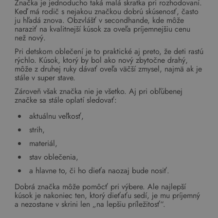
Značka je jednoducho taká malá skratka pri rozhodovaní.
Keď má rodič s nejakou značkou dobrú skúsenosť, často
ju hľadá znova. Obzvlášť v secondhande, kde môže
naraziť na kvalitnejší kúsok za oveľa príjemnejšiu cenu
než nový.
Pri detskom oblečení je to praktické aj preto, že deti rastú
rýchlo. Kúsok, ktorý by bol ako nový zbytočne drahý,
môže z druhej ruky dávať oveľa väčší zmysel, najmä ak je
stále v super stave.
Zároveň však značka nie je všetko. Aj pri obľúbenej
značke sa stále oplatí sledovať:
aktuálnu veľkosť,
strih,
materiál,
stav oblečenia,
a hlavne to, či ho dieťa naozaj bude nosiť.
Dobrá značka môže pomôcť pri výbere. Ale najlepší
kúsok je nakoniec ten, ktorý dieťaťu sedí, je mu príjemný
a nezostane v skrini len „na lepšiu príležitosť“.