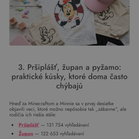
3. Pršiplášť, župan a pyžamo:
praktické kúsky, ktoré doma často
chýbajú
Hneď za Minecraftom a Minnie sa v prvej desiatke
objavili veci, ktoré možno nepôsobia tak „zábavne“, ale
rodičia ich riešia stále:
Pršiplášť
— 131 754 vyhľadávaní
Župan
— 122 653 vyhľadávaní