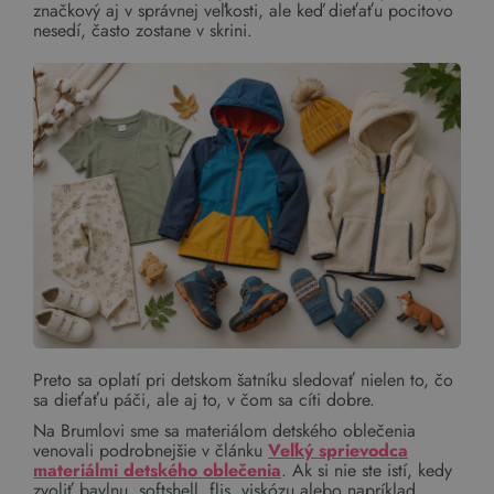
značkový aj v správnej veľkosti, ale keď dieťaťu pocitovo
nesedí, často zostane v skrini.
Preto sa oplatí pri detskom šatníku sledovať nielen to, čo
sa dieťaťu páči, ale aj to, v čom sa cíti dobre.
Na Brumlovi sme sa materiálom detského oblečenia
venovali podrobnejšie v článku
Veľký sprievodca
materiálmi detského oblečenia
. Ak si nie ste istí, kedy
zvoliť bavlnu, softshell, flis, viskózu alebo napríklad