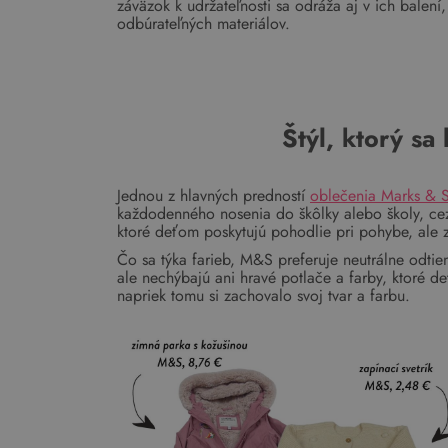
záväzok k udržateľnosti sa odráža aj v ich balení
odbúrateľných materiálov.
Štýl, ktorý sa
Jednou z hlavných predností
oblečenia Marks & 
každodenného nosenia do škôlky alebo školy, cez š
ktoré deťom poskytujú pohodlie pri pohybe, ale
Čo sa týka farieb, M&S preferuje neutrálne odti
ale nechýbajú ani hravé potlače a farby, ktoré d
napriek tomu si zachovalo svoj tvar a farbu.