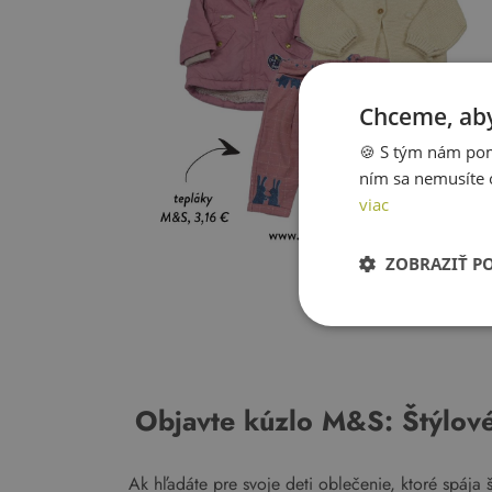
Chceme, aby
🍪 S tým nám pom
ním sa nemusíte 
viac
ZOBRAZIŤ P
Objavte kúzlo M&S: Štýlové 
Ak hľadáte pre svoje deti oblečenie, ktoré spája š