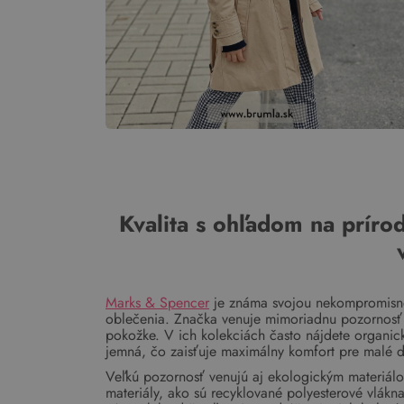
Kvalita s ohľadom na prírod
Marks & Spencer
je známa svojou nekompromisnou
oblečenia. Značka venuje mimoriadnu pozornosť výb
pokožke. V ich kolekciách často nájdete organick
jemná, čo zaisťuje maximálny komfort pre malé d
Veľkú pozornosť venujú aj ekologickým materiá
materiály, ako sú recyklované polyesterové vlákn