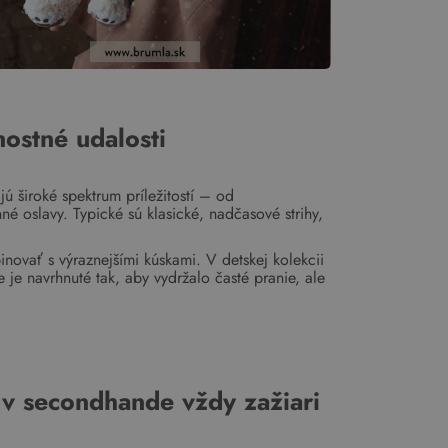
nostné udalosti
ú široké spektrum príležitostí – od
né oslavy. Typické sú klasické, nadčasové strihy,
ovať s výraznejšími kúskami. V detskej kolekcii
je navrhnuté tak, aby vydržalo časté pranie, ale
 v secondhande vždy zažiari