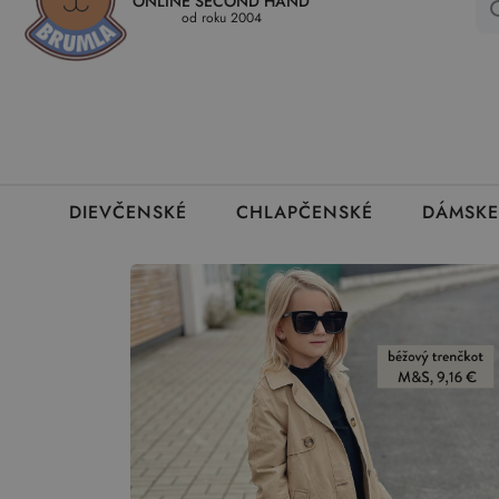
ONLINE SECOND HAND
Kedy a ako dostanem tovar
Ako môžem vrátiť oblečenie
Ako
od roku 2004
DIEVČENSKÉ
CHLAPČENSKÉ
DÁMSKE