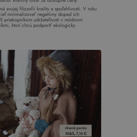
nuť kvalitný tovar za dostupné ceny.
vojej filozofii kvality a spoľahlivosti. V roku
 cieľ minimalizovať negatívny dopad ich
&S priekopníkom udržateľnosti v módnom
níkmi, ktorí chcú podporiť ekologicky