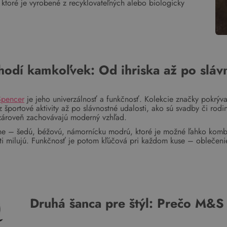
, ktoré je vyrobené z recyklovateľných alebo biologicky
 hodí kamkoľvek: Od ihriska až po sláv
Spencer
je jeho univerzálnosť a funkčnosť. Kolekcie značky pokrývaj
portové aktivity až po slávnostné udalosti, ako sú svadby či rodin
 zároveň zachovávajú moderný vzhľad.
ene – šedú, béžovú, námornícku modrú, ktoré je možné ľahko kombin
eti milujú. Funkčnosť je potom kľúčová pri každom kuse – oblečenie 
Druhá šanca pre štýl: Prečo M&S