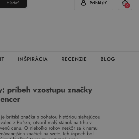
Hľadať
Prihlásiť
(Pon - Pia 7:00 - 15:00)
420 777 319 477
info@brumla.sk
+
0
IT
INŠPIRÁCIA
RECENZIE
BLOG
y: príbeh vzostupu značky
encer
e britská značka s bohatou históriou siahajúcou
alec z Poľska, otvoril malý stánok na trhu v
ovenú cenu. O niekoľko rokov neskôr sa k nemu
návanejších značiek na svete. Ich úspech bol