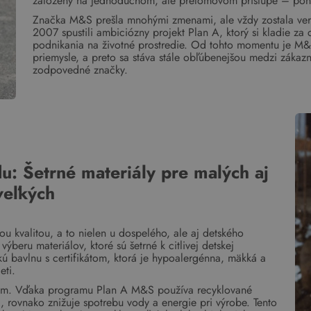
založený na jednoduchom, ale prelomovom prístupe – ponúk
Značka M&S prešla mnohými zmenami, ale vždy zostala verná s
2007 spustili ambiciózny projekt Plan A, ktorý si kladie za
podnikania na životné prostredie. Od tohto momentu je M
priemysle, a preto sa stáva stále obľúbenejšou medzi zákaz
zodpovedné značky.
u: Šetrné materiály pre malých aj
veľkých
 kvalitou, a to nielen u dospelého, ale aj detského
eru materiálov, ktoré sú šetrné k citlivej detskej
ú bavlnu s certifikátom, ktorá je hypoalergénna, mäkká a
eti.
lom. Vďaka programu Plan A M&S používa recyklované
a, rovnako znižuje spotrebu vody a energie pri výrobe. Tento