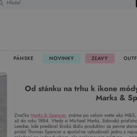
 fungujú rezervácie
PÁNSKE
NOVINKY
ZĽAVY
OUTF
Od stánku na trhu k ikone mód
Marks & Sp
Značka
Marks & Spencer
, známa po celom svete ako M&S, j
až do roku 1884. Vtedy si Michael Marks, židovský prisťahov
Leedse, kde predával širokú škálu produktov za pevne stan
pridal Thomas Spencer a spoločne vybudovali jednu z najuz