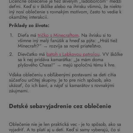
Licenčné oblečenie je tiež skvelým „ľadoborcom“ medzi
deťmi. Keď si v škôlke alebo na ihrisku všimnú, že niekto
iný nosí oblečenie s rovnakým motívom, často to vedie k
okamžitej interakcii.
Príklady zo života:
Dieťa má
tričko s Minecraftom
. Na ihrisku si to
všimne iný malý fanúšik a hneď sa pýta: „Hráš tiež
Minecraft?“ → rozvíja sa nové priateľstvo.
Dievčatko má
batoh s Labkovou patrolou
. VV škôlke
sa k nej pridáva kamarátka: „Ja mám doma
plyšového Chasa!“ → majú spoločnú tému k hre.
Vďaka oblečeniu s obľúbenými postavami sa deti cítia
súčasťou určitej skupiny. Je to pre nich spôsob, ako
ukázať, čo ich baví, a nájsť si kamarátov s rovnakými
záujmami.
Detské sebavyjadrenie cez oblečenie
Oblečenie nie je len praktická vec - je to spôsob, ako sa
vyjadriť. A to platí aj u detí. Keď si samy vyberajú, čo si