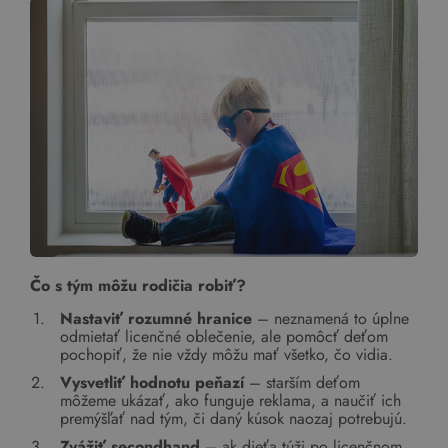
Čo s tým môžu rodičia robiť?
Nastaviť rozumné hranice
– neznamená to úplne
odmietať licenčné oblečenie, ale pomôcť deťom
pochopiť, že nie vždy môžu mať všetko, čo vidia.
Vysvetliť hodnotu peňazí
– starším deťom
môžeme ukázať, ako funguje reklama, a naučiť ich
premýšľať nad tým, či daný kúsok naozaj potrebujú.
Zvážiť secondhand
– ak dieťa túži po licenčnom