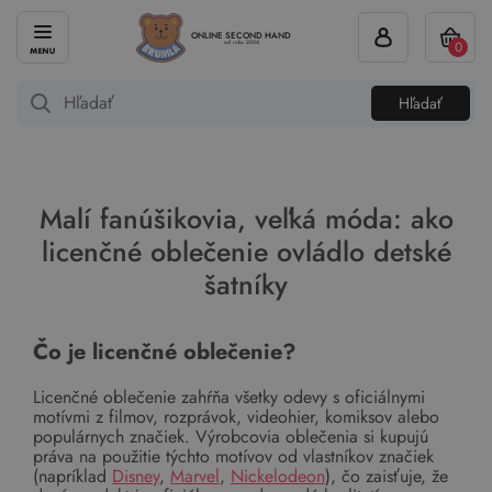
ONLINE SECOND HAND
0
od roku 2004
Hľadať
Malí fanúšikovia, veľká móda: ako
licenčné oblečenie ovládlo detské
šatníky
Čo je licenčné oblečenie?
Licenčné oblečenie zahŕňa všetky odevy s oficiálnymi
motívmi z filmov, rozprávok, videohier, komiksov alebo
populárnych značiek. Výrobcovia oblečenia si kupujú
práva na použitie týchto motívov od vlastníkov značiek
(napríklad
Disney
,
Marvel
,
Nickelodeon
), čo zaisťuje, že