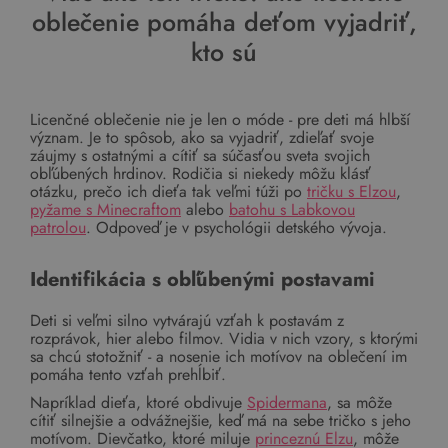
oblečenie pomáha deťom vyjadriť,
kto sú
Licenčné oblečenie nie je len o móde - pre deti má hlbší
význam. Je to spôsob, ako sa vyjadriť, zdieľať svoje
záujmy s ostatnými a cítiť sa súčasťou sveta svojich
obľúbených hrdinov. Rodičia si niekedy môžu klásť
otázku, prečo ich dieťa tak veľmi túži po
tričku s Elzou
,
pyžame s Minecraftom
alebo
batohu s Labkovou
patrolou
. Odpoveď je v psychológii detského vývoja.
Identifikácia s obľúbenými postavami
Deti si veľmi silno vytvárajú vzťah k postavám z
rozprávok, hier alebo filmov. Vidia v nich vzory, s ktorými
sa chcú stotožniť - a nosenie ich motívov na oblečení im
pomáha tento vzťah prehĺbiť.
Napríklad dieťa, ktoré obdivuje
Spidermana
, sa môže
cítiť silnejšie a odvážnejšie, keď má na sebe tričko s jeho
motívom. Dievčatko, ktoré miluje
princeznú Elzu
, môže