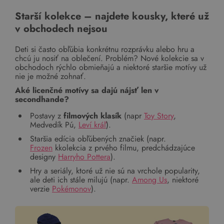
Starší kolekce – najdete kousky, které už
v obchodech nejsou
Deti si často obľúbia konkrétnu rozprávku alebo hru a
chcú ju nosiť na oblečení. Problém? Nové kolekcie sa v
obchodoch rýchlo obmieňajú a niektoré staršie motívy už
nie je možné zohnať.
Aké licenčné motívy sa dajú nájsť len v
secondhande?
Postavy z
filmových klasík
(napr
Toy Story
,
Medvedík Pú,
Leví kráľ
).
Staršia edícia obľúbených značiek (napr.
Frozen
kkolekcia z prvého filmu, predchádzajúce
designy
Harryho Pottera
).
Hry a seriály, ktoré už nie sú na vrchole popularity,
ale deti ich stále milujú (napr.
Among Us
, niektoré
verzie
Pokémonov
).