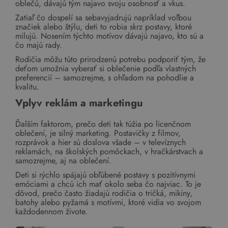
oblečú, dávajú tým najavo svoju osobnosť a vkus.
Zatiaľ čo dospelí sa sebavyjadrujú napríklad voľbou
značiek alebo štýlu, deti to robia skrz postavy, ktoré
milujú. Nosením týchto motívov dávajú najavo, kto sú a
čo majú rady.
Rodičia môžu túto prirodzenú potrebu podporiť tým, že
deťom umožnia vyberať si oblečenie podľa vlastných
preferencií – samozrejme, s ohľadom na pohodlie a
kvalitu.
Vplyv reklám a marketingu
Ďalším faktorom, prečo deti tak túžia po licenčnom
oblečení, je silný marketing. Postavičky z filmov,
rozprávok a hier sú doslova všade – v televíznych
reklamách, na školských pomôckach, v hračkárstvach a
samozrejme, aj na oblečení.
Deti si rýchlo spájajú obľúbené postavy s pozitívnymi
emóciami a chcú ich mať okolo seba čo najviac. To je
dôvod, prečo často žiadajú rodičia o tričká, mikiny,
batohy alebo pyžamá s motívmi, ktoré vidia vo svojom
každodennom živote.