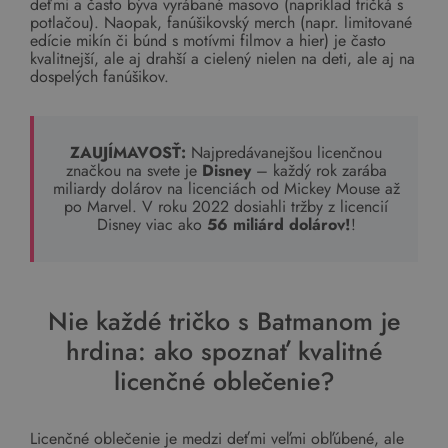
deťmi a často býva vyrábané masovo (napríklad tričká s
potlačou). Naopak, fanúšikovský merch (napr. limitované
edície mikín či búnd s motívmi filmov a hier) je často
kvalitnejší, ale aj drahší a cielený nielen na deti, ale aj na
dospelých fanúšikov.
ZAUJÍMAVOSŤ:
Najpredávanejšou licenčnou
značkou na svete je
Disney
– každý rok zarába
miliardy dolárov na licenciách od Mickey Mouse až
po Marvel. V roku 2022 dosiahli tržby z licencií
Disney viac ako
56 miliárd dolárov!
!
Nie každé tričko s Batmanom je
hrdina: ako spoznať kvalitné
licenčné oblečenie?
Licenčné oblečenie je medzi deťmi veľmi obľúbené, ale