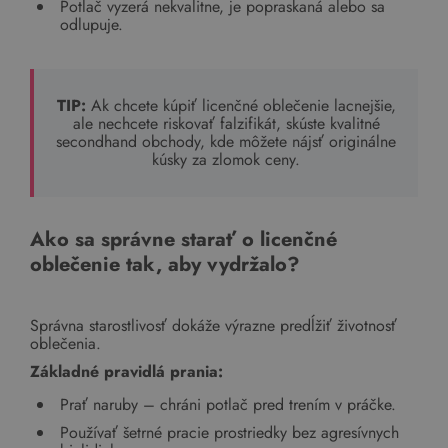
Potlač vyzerá nekvalitne, je popraskaná alebo sa
odlupuje.
TIP:
Ak chcete kúpiť licenčné oblečenie lacnejšie,
ale nechcete riskovať falzifikát, skúste kvalitné
secondhand obchody, kde môžete nájsť originálne
kúsky za zlomok ceny.
Ako sa správne starať o licenčné
oblečenie tak, aby vydržalo?
Správna starostlivosť dokáže výrazne predĺžiť životnosť
oblečenia.
Základné pravidlá prania:
Prať naruby – chráni potlač pred trením v práčke.
Používať šetrné pracie prostriedky bez agresívnych