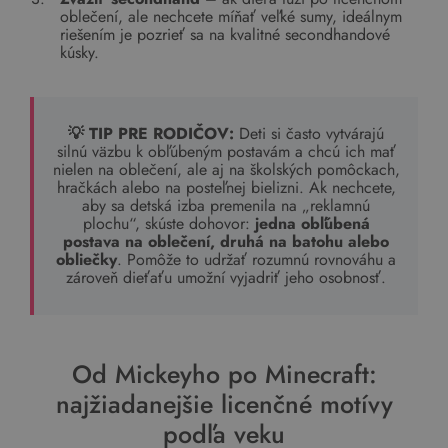
oblečení, ale nechcete míňať veľké sumy, ideálnym
riešením je pozrieť sa na kvalitné secondhandové
kúsky.
💡 TIP PRE RODIČOV:
Deti si často vytvárajú
silnú väzbu k obľúbeným postavám a chcú ich mať
nielen na oblečení, ale aj na školských pomôckach,
hračkách alebo na posteľnej bielizni. Ak nechcete,
aby sa detská izba premenila na „reklamnú
plochu“, skúste dohovor:
jedna obľúbená
postava na oblečení, druhá na batohu alebo
obliečky
. Pomôže to udržať rozumnú rovnováhu a
zároveň dieťaťu umožní vyjadriť jeho osobnosť.
Od Mickeyho po Minecraft:
najžiadanejšie licenčné motívy
podľa veku