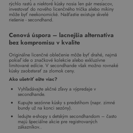
rýchlo rastú a niektoré kúsky nosia len pár mesiacov,
investovať do nového licenčného trička alebo mikiny
môže byť neekonomické. Našťastie existuje skvelé
riešenie - secondhand.
Cenová úspora – lacnejšia alternatíva
bez kompromisu v kvalite
Originálne licenčné oblečenie môže byť drahé, najmä
pokiaľ ide o značkové kolekcie alebo exkluzívne
limitované edície. V secondhande však možno rovnaké
kúsky zaobstarať za zlomok ceny.
Ako ušetriť ešte viac?
Vyhľadávajte akčné zľavy a výpredaje v
secondhande.
Kupujte sezónne kúsky s predstihom (napr. zimné
bundy už na konci sezóny).
ledujte e-shopy s detským secondhandom – často
majú špeciálne akcie pre registrovaných
zákazníkov..