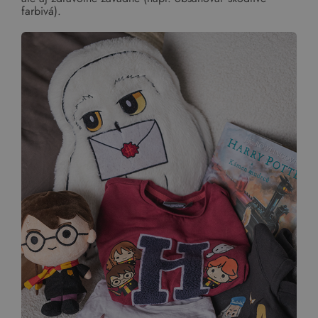
farbivá).