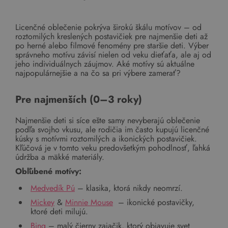
Licenčné oblečenie pokrýva širokú škálu motívov – od
roztomilých kreslených postavičiek pre najmenšie deti až
po herné alebo filmové fenomény pre staršie deti. Výber
správneho motívu závisí nielen od veku dieťaťa, ale aj od
jeho individuálnych záujmov. Aké motívy sú aktuálne
najpopulárnejšie a na čo sa pri výbere zamerať?
Pre najmenších (0–3 roky)
Najmenšie deti si síce ešte samy nevyberajú oblečenie
podľa svojho vkusu, ale rodičia im často kupujú licenčné
kúsky s motívmi roztomilých a ikonických postavičiek.
Kľúčová je v tomto veku predovšetkým pohodlnosť, ľahká
údržba a mäkké materiály.
Obľúbené motívy:
Medvedík Pú
– klasika, ktorá nikdy neomrzí.
Mickey
&
Minnie Mouse
– ikonické postavičky,
ktoré deti milujú.
Bing
– malý čierny zajačik, ktorý objavuje svet