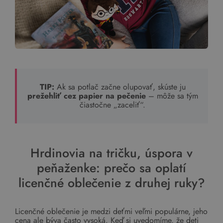
TIP:
Ak sa potlač začne olupovať, skúste ju
prežehliť cez papier na pečenie
– môže sa tým
čiastočne „zaceliť“.
Hrdinovia na tričku, úspora v
peňaženke: prečo sa oplatí
licenčné oblečenie z druhej ruky?
Licenčné oblečenie je medzi deťmi veľmi populárne, jeho
cena ale býva často vysoká. Keď si uvedomíme, že deti