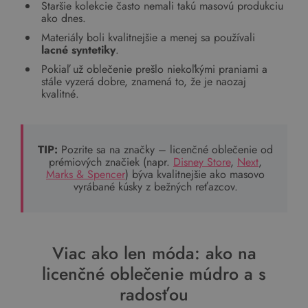
Staršie kolekcie často nemali takú masovú produkciu
ako dnes.
Materiály boli kvalitnejšie a menej sa používali
lacné syntetiky
.
Pokiaľ už oblečenie prešlo niekoľkými praniami a
stále vyzerá dobre, znamená to, že je naozaj
kvalitné.
TIP:
Pozrite sa na značky – licenčné oblečenie od
prémiových značiek (napr.
Disney Store
,
Next
,
Marks & Spencer
) býva kvalitnejšie ako masovo
vyrábané kúsky z bežných reťazcov.
Viac ako len móda: ako na
licenčné oblečenie múdro a s
radosťou