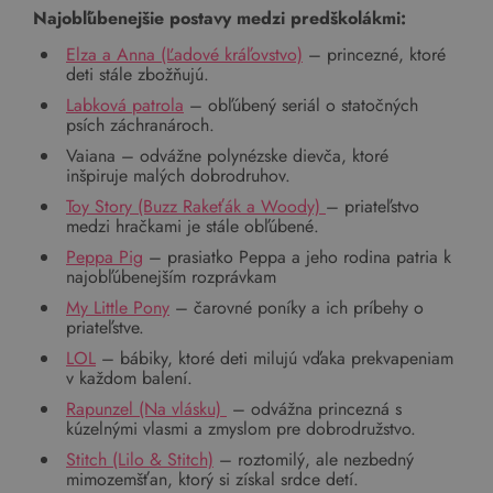
Najobľúbenejšie postavy medzi predškolákmi:
Elza a Anna (Ľadové kráľovstvo)
– princezné, ktoré
deti stále zbožňujú.
Labková patrola
– obľúbený seriál o statočných
psích záchranároch.
Vaiana – odvážne polynézske dievča, ktoré
inšpiruje malých dobrodruhov.
Toy Story (Buzz Rakeťák a Woody)
– priateľstvo
medzi hračkami je stále obľúbené.
Peppa Pig
– prasiatko Peppa a jeho rodina patria k
najobľúbenejším rozprávkam
My Little Pony
– čarovné poníky a ich príbehy o
priateľstve.
LOL
– bábiky, ktoré deti milujú vďaka prekvapeniam
v každom balení.
Rapunzel (Na vlásku)
– odvážna princezná s
kúzelnými vlasmi a zmyslom pre dobrodružstvo.
Stitch (Lilo & Stitch)
– roztomilý, ale nezbedný
mimozemšťan, ktorý si získal srdce detí.