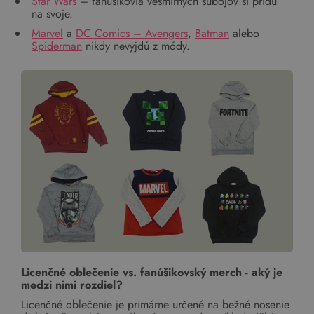
Star Wars
– fanúšikovia vesmírnych súbojov si prídu
na svoje.
Marvel
a
DC Comics – Avengers
,
Batman
alebo
Spiderman
nikdy nevyjdú z módy.
Licenčné oblečenie vs. fanúšikovský merch - aký je
medzi nimi rozdiel?
Licenčné oblečenie je primárne určené na bežné nosenie