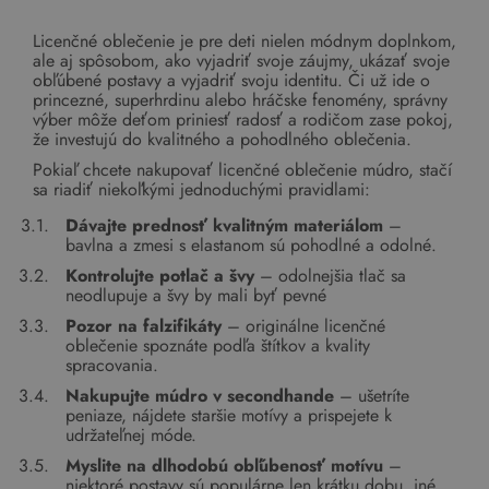
Licenčné oblečenie je pre deti nielen módnym doplnkom,
ale aj spôsobom, ako vyjadriť svoje záujmy, ukázať svoje
obľúbené postavy a vyjadriť svoju identitu. Či už ide o
princezné, superhrdinu alebo hráčske fenomény, správny
výber môže deťom priniesť radosť a rodičom zase pokoj,
že investujú do kvalitného a pohodlného oblečenia.
Pokiaľ chcete nakupovať licenčné oblečenie múdro, stačí
sa riadiť niekoľkými jednoduchými pravidlami:
Dávajte prednosť kvalitným materiálom
–
bavlna a zmesi s elastanom sú pohodlné a odolné.
Kontrolujte potlač a švy
– odolnejšia tlač sa
neodlupuje a švy by mali byť pevné
Pozor na falzifikáty
– originálne licenčné
oblečenie spoznáte podľa štítkov a kvality
spracovania.
Nakupujte múdro v secondhande
– ušetríte
peniaze, nájdete staršie motívy a prispejete k
udržateľnej móde.
Myslite na dlhodobú obľúbenosť motívu
–
niektoré postavy sú populárne len krátku dobu, iné