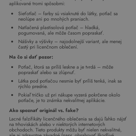
aplikované tromi spôsobmi:
Sieťotlač – farby sú vsiaknuté do látky, potlač sa
neolúpe ani po mnohých praniach.
Natlačená plastisolová potlač – hladká,
pogumovaná, ale môže časom popraskať.
Nášivky a výšivky – najodolnejší variant, ale menej
častý pri licenčnom oblečení.
Na čo si dať pozor:
Potlač, ktorá sa príliš leskne a je tvrdá – môže
popraskať alebo sa zlúpnuť.
Látka pod potlačou nesmie byť príliš tenká, inak sa
rýchlo predrie.
Pokiaľ tričko už pri nákupe vyzerá pokrčene okolo
potlače, je to známka nekvalitnej aplikácie.
Ako spoznať originál vs. fake?
Lacné falzifikáty licenčného oblečenia sa dajú ľahko nájsť
na trhoviskách alebo v niektorých internetových
obchodoch. Tieto produkty môžu byť nielen nekvalitné,
ale aj zdravotne závadné (napr. obsahovať škodlivé