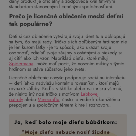
daný produkt je oficiálny a zodpovedá kvalitatívnym
štandardom stanoveným licenčnými spoločnosťami.
Prečo je licenčné oblečenie medzi deťmi
tak populárne?
Deti si cez oblečenie vytvárajú svoju identitu a obklopujú
sa tým, čo majú rady. Tričko s ich obľúbeným hrdinom nie
je len kusom látky - je to spôsob, ako ukázať svoju
osobnosť, zdieľať svoje záujmy s ostatnými a niekedy sa
aj cítiť ako ich vzor. Napríklad dieťa, ktoré miluj
Spidermana
, môže mať pocit, že nosením mikiny s týmto
hrdinom sa stáva súčasťou jeho sveta.
Licenčné oblečenie navyše podporuje sociálnu interakciu
– deti ľahko nadviažu kontakt s rovesníkmi, ktorí majú
rovnaké záľuby. Keď si v škôlke alebo na ihrisku všimnú,
že niekto iný nosí tričko s motívom
Labkovej
patroly
alebo
Minecraftu
, často to vedie k okamžitému
prepojeniu a spoločným témam k hre i rozhovoru.