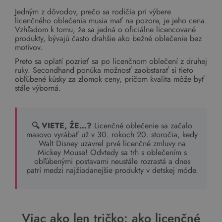
Jedným z dôvodov, prečo sa rodičia pri výbere
licenčného oblečenia musia mať na pozore, je jeho cena.
Vzhľadom k tomu, že sa jedná o oficiálne licencované
produkty, bývajú často drahšie ako bežné oblečenie bez
motívov.
Preto sa oplatí pozrieť sa po licenčnom oblečení z druhej
ruky. Secondhand ponúka možnosť zaobstarať si tieto
obľúbené kúsky za zlomok ceny, pričom kvalita môže byť
stále výborná.
🔍 VIETE, ŽE…?
Licenčné oblečenie sa začalo
masovo vyrábať už v 30. rokoch 20. storočia, kedy
Walt Disney uzavrel prvé licenčné zmluvy na
Mickey Mouse! Odvtedy sa trh s oblečením s
obľúbenými postavami neustále rozrastá a dnes
patrí medzi najžiadanejšie produkty v detskej móde.
Viac ako len tričko: ako licenčné