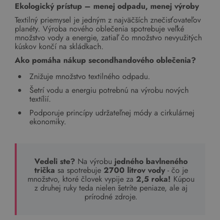
Ekologický prístup – menej odpadu, menej výroby
Textilný priemysel je jedným z najväčších znečisťovateľov
planéty. Výroba nového oblečenia spotrebuje veľké
množstvo vody a energie, zatiaľ čo množstvo nevyužitých
kúskov končí na skládkach.
Ako pomáha nákup secondhandového oblečenia?
Znižuje množstvo textilného odpadu.
Šetrí vodu a energiu potrebnú na výrobu nových
textílií.
Podporuje princípy udržateľnej módy a cirkulárnej
ekonomiky.
Vedeli ste?
Na výrobu
jedného bavlneného
trička
sa spotrebuje
2700 litrov vody
- čo je
množstvo, ktoré človek vypije za
2,5 roka!
Kúpou
z druhej ruky teda nielen šetríte peniaze, ale aj
prírodné zdroje.