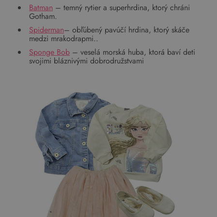
Batman
– temný rytier a superhrdina, ktorý chráni
Gotham.
Spiderman
– obľúbený pavúčí hrdina, ktorý skáče
medzi mrakodrapmi..
Sponge Bob
– veselá morská huba, ktorá baví deti
svojimi bláznivými dobrodružstvami