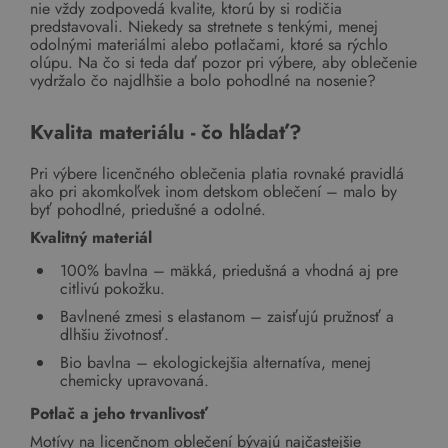
nie vždy zodpovedá kvalite, ktorú by si rodičia
predstavovali. Niekedy sa stretnete s tenkými, menej
odolnými materiálmi alebo potlačami, ktoré sa rýchlo
olúpu. Na čo si teda dať pozor pri výbere, aby oblečenie
vydržalo čo najdlhšie a bolo pohodlné na nosenie?
Kvalita materiálu - čo hľadať?
Pri výbere licenčného oblečenia platia rovnaké pravidlá
ako pri akomkoľvek inom detskom oblečení – malo by
byť pohodlné, priedušné a odolné.
Kvalitný materiál
100% bavlna – mäkká, priedušná a vhodná aj pre
citlivú pokožku.
Bavlnené zmesi s elastanom – zaisťujú pružnosť a
dlhšiu životnosť.
Bio bavlna – ekologickejšia alternatíva, menej
chemicky upravovaná.
Potlač a jeho trvanlivosť
Motívy na licenčnom oblečení bývajú najčastejšie