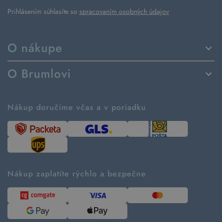
Prihlásením súhlasíte so
spracovaním osobných údajov
O nákupe
Spôsoby dodania a platby
O Brumlovi
Vrátenie tovaru a reklamácia
Príbeh značky
Ako fungujú rezervácie
Ako tvoríme second hand
Nákup doručíme včas a v poriadku
Návod ako nakupovať
Časté otázky
Tabuľka veľkostí
Kde pomáhame
Predávané značky
Udržateľnosť
Recenzie zákazníkov
Blog
Nákup zaplatíte rýchlo a bezpečne
Kontakt
Pre médiá