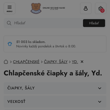
ONLINE SECOND HAND
0
od roku 2004
Hľadať
51 003 ks skladom.
Novinky každý pondelok a štvrtok o 8:00.
CHLAPČENSKÉ
ČIAPKY, ŠÁLY
YD.
Chlapčenské čiapky a šály, Yd.
ČIAPKY, ŠÁLY
VEĽKOSŤ