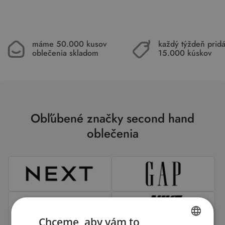
máme 50.000 kusov
každý týždeň pri
oblečenia skladom
15.000 kúskov
Obľúbené značky second hand
oblečenia
Chceme, aby vám to