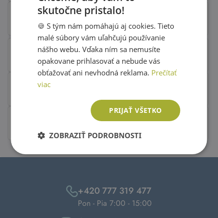
skutočne pristalo!
SLOVAK
🍪 S tým nám pomáhajú aj cookies. Tieto
ENGLISH
malé súbory vám uľahčujú používanie
nášho webu. Vďaka ním sa nemusíte
opakovane prihlasovať a nebude vás
obťažovať ani nevhodná reklama.
Prečítať
viac
PRIJAŤ VŠETKO
ZOBRAZIŤ PODROBNOSTI
+420 777 319 477
Pon - Pia 7:00 - 15:00