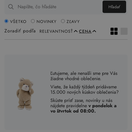
Hľadať
VŠETKO
NOVINKY
ZĽAVY
Zoradiť podľa
RELEVANTNOSŤ
CENA
Ľutujeme, ale nenašli sme pre Vás
žiadne vhodné oblečenie.
Viete, že každý týždeň pridávame
15.000 nových kúskov oblečenia?
Skúste prísť zase, novinky u nás
nájdete pravidelne
v pondelok a
vo štvrtok od 08:00.