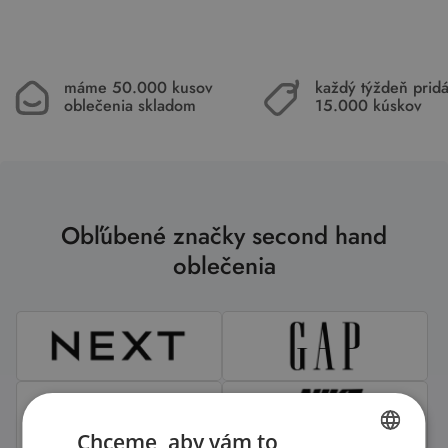
máme 50.000 kusov
každý týždeň pri
oblečenia skladom
15.000 kúskov
Obľúbené značky second hand
oblečenia
Chceme, aby vám to