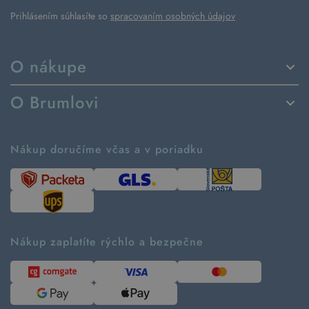
Prihlásením súhlasíte so
spracovaním osobných údajov
O nákupe
Spôsoby dodania a platby
O Brumlovi
Vrátenie tovaru a reklamácia
Príbeh značky
Ako fungujú rezervácie
Ako tvoríme second hand
Nákup doručíme včas a v poriadku
Návod ako nakupovať
Časté otázky
Tabuľka veľkostí
Kde pomáhame
Predávané značky
Udržateľnosť
Recenzie zákazníkov
Blog
Nákup zaplatíte rýchlo a bezpečne
Kontakt
Pre médiá