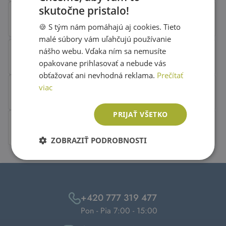
skutočne pristalo!
SLOVAK
🍪 S tým nám pomáhajú aj cookies. Tieto
ENGLISH
malé súbory vám uľahčujú používanie
nášho webu. Vďaka ním sa nemusíte
opakovane prihlasovať a nebude vás
obťažovať ani nevhodná reklama.
Prečítať
viac
PRIJAŤ VŠETKO
ZOBRAZIŤ PODROBNOSTI
+420 777 319 477
Pon - Pia 7:00 - 15:00