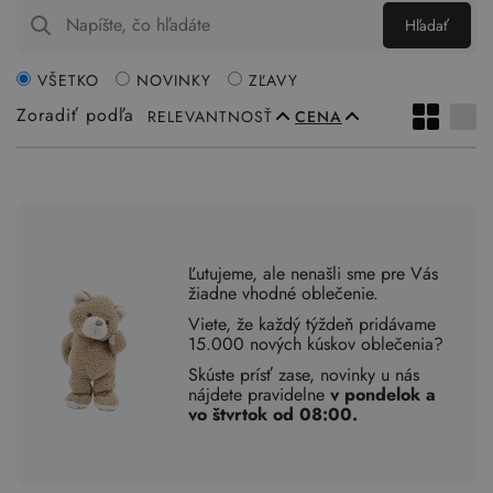
Hľadať
VŠETKO
NOVINKY
ZĽAVY
Zoradiť podľa
RELEVANTNOSŤ
CENA
Ľutujeme, ale nenašli sme pre Vás
žiadne vhodné oblečenie.
Viete, že každý týždeň pridávame
15.000 nových kúskov oblečenia?
Skúste prísť zase, novinky u nás
nájdete pravidelne
v pondelok a
vo štvrtok od 08:00.