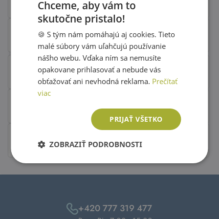
Chceme, aby vám to
skutočne pristalo!
SLOVAK
🍪 S tým nám pomáhajú aj cookies. Tieto
ENGLISH
malé súbory vám uľahčujú používanie
nášho webu. Vďaka ním sa nemusíte
opakovane prihlasovať a nebude vás
obťažovať ani nevhodná reklama.
Prečítať
viac
PRIJAŤ VŠETKO
ZOBRAZIŤ PODROBNOSTI
+420 777 319 477