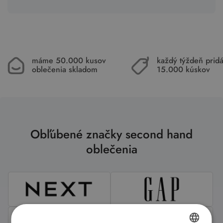
máme 50.000 kusov
každý týždeň pri
oblečenia skladom
15.000 kúskov
Obľúbené značky second hand
oblečenia