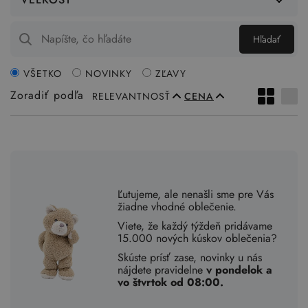
Hľadať
VŠETKO
NOVINKY
ZĽAVY
Zoradiť podľa
RELEVANTNOSŤ
CENA
Ľutujeme, ale nenašli sme pre Vás
žiadne vhodné oblečenie.
Viete, že každý týždeň pridávame
15.000 nových kúskov oblečenia?
Skúste prísť zase, novinky u nás
nájdete pravidelne
v pondelok a
vo štvrtok od 08:00.