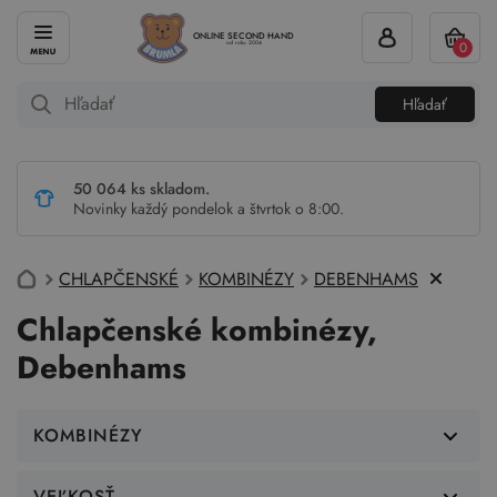
ONLINE SECOND HAND
0
od roku 2004
Hľadať
50 064 ks skladom.
Novinky každý pondelok a štvrtok o 8:00.
CHLAPČENSKÉ
KOMBINÉZY
DEBENHAMS
Chlapčenské kombinézy,
Debenhams
KOMBINÉZY
VEĽKOSŤ