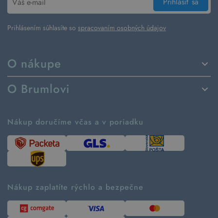
Prihlásiť sa
Prihlásením súhlasíte so
spracovaním osobných údajov
O nákupe
Spôsoby dodania a platby
O Brumlovi
Vrátenie tovaru a reklamácia
Príbeh značky
Ako fungujú rezervácie
Ako tvoríme second hand
Nákup doručíme včas a v poriadku
Návod ako nakupovať
Časté otázky
Tabuľka veľkostí
Kde pomáhame
Predávané značky
Udržateľnosť
Recenzie zákazníkov
Blog
Nákup zaplatíte rýchlo a bezpečne
Kontakt
Pre médiá