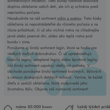
softshellových modelov. Tieto bundy nielenže dokonale
doplnia oblečenie vašich detí, ale ich aj ochránia pred
nepriazňou počasia.
Nezabudnite na náš sortiment
mikín a svetrov
. Tieto kúsky
oblečenia sú nepostrádateľné do rôzneho počasia a na
rôzne príležitosti, či už ako vrchná vrstva na chladnejšie
jarné alebo jesenné dni, alebo ako teplá vrstva pod
bundu v zime.
Ponúkame aj široký sortiment legín, ktoré sa hodia pre
všetkých malých dobrodruhov. Či už uprednostňujú
klasické legíny, zateplené legíny alebo športové legíny,
náš široký sortiment uspokojí všetky ich potreby. V
obchode ponúkame široký sortiment kvalitných, štýlových
a cenovo dostupných detských nohavíc. Veríme, že každé
dieťa si zaslúži oblečenie, ktoré zodpovedá jeho
životnému štýlu. Objavte náš rozmanitý sortiment!
máme 50.000 kusov
každý týždeň pri