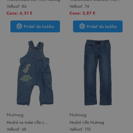
Nutmeg
Veľkosť:
86
Veľkosť:
74
Cena: 4,31 €
Cena: 3,87 €
Pridať do košíka
Pridať do košíka
Nutmeg
Nutmeg
Modré na traké rifle s
Modré rilfe Nutmeg
dinosaurami Nutmeg
Veľkosť:
68
Veľkosť:
110