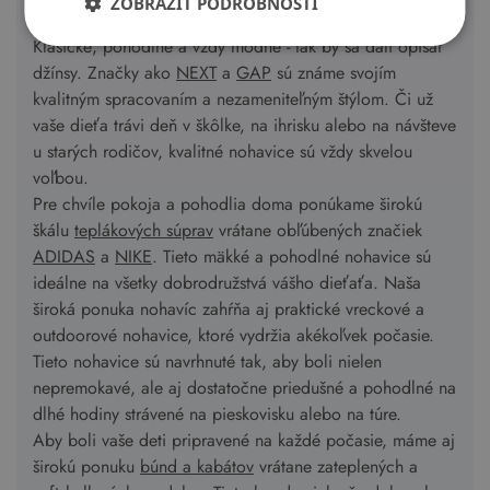
ZOBRAZIŤ PODROBNOSTI
rôznorodému životnému štýlu vašich detí.
Klasické, pohodlné a vždy módne - tak by sa dali opísať
džínsy. Značky ako
NEXT
a
GAP
sú známe svojím
kvalitným spracovaním a nezameniteľným štýlom. Či už
vaše dieťa trávi deň v škôlke, na ihrisku alebo na návšteve
u starých rodičov, kvalitné nohavice sú vždy skvelou
voľbou.
Pre chvíle pokoja a pohodlia doma ponúkame širokú
škálu
teplákových súprav
vrátane obľúbených značiek
ADIDAS
a
NIKE
. Tieto mäkké a pohodlné nohavice sú
ideálne na všetky dobrodružstvá vášho dieťaťa. Naša
široká ponuka nohavíc zahŕňa aj praktické vreckové a
outdoorové nohavice, ktoré vydržia akékoľvek počasie.
Tieto nohavice sú navrhnuté tak, aby boli nielen
nepremokavé, ale aj dostatočne priedušné a pohodlné na
dlhé hodiny strávené na pieskovisku alebo na túre.
Aby boli vaše deti pripravené na každé počasie, máme aj
širokú ponuku
búnd a kabátov
vrátane zateplených a