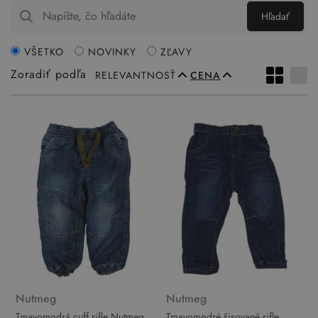
Hľadať
VŠETKO
NOVINKY
ZĽAVY
Zoradiť podľa
RELEVANTNOSŤ
CENA
Nutmeg
Nutmeg
Tmavomodrá cuff rifle Nutmeg
Tmavomodré šisované rifle