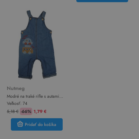
Nutmeg
Modré na traké rifle s autami
Nutmeg
Veľkosť:
74
5,18 €
-66%
1,79 €
Pridať do košíka