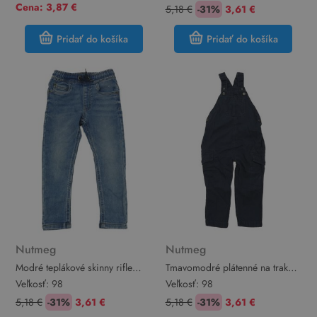
Cena: 3,87 €
5,18 €
-31%
3,61 €
Pridať do košíka
Pridať do košíka
Nutmeg
Nutmeg
Modré teplákové skinny rifle
Tmavomodré plátenné na traké
Nutmeg
nohavice s vreckami Nutmeg
Veľkosť:
98
Veľkosť:
98
5,18 €
-31%
3,61 €
5,18 €
-31%
3,61 €