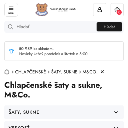
ONLINE SECOND HAND
0
od roku 2004
Hľadať
50 989 ks skladom.
Novinky každý pondelok a štvrtok o 8:00.
CHLAPČENSKÉ
ŠATY, SUKNE
M&CO.
Chlapčenské šaty a sukne,
M&Co.
ŠATY, SUKNE
VEĽKOSŤ