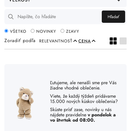
Hľadať
VŠETKO
NOVINKY
ZĽAVY
Zoradiť podľa
RELEVANTNOSŤ
CENA
Ľutujeme, ale nenašli sme pre Vás
žiadne vhodné oblečenie.
Viete, že každý týždeň pridávame
15.000 nových kúskov oblečenia?
Skúste prísť zase, novinky u nás
nájdete pravidelne
v pondelok a
vo štvrtok od 08:00.