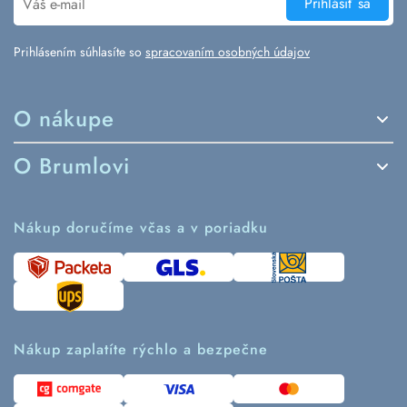
Prihlásiť sa
Prihlásením súhlasíte so
spracovaním osobných údajov
O nákupe
Spôsoby dodania a platby
O Brumlovi
Vrátenie tovaru a reklamácia
Príbeh značky
Ako fungujú rezervácie
Ako tvoríme second hand
Nákup doručíme včas a v poriadku
Návod ako nakupovať
Časté otázky
Tabuľka veľkostí
Kde pomáhame
Predávané značky
Udržateľnosť
Recenzie zákazníkov
Blog
Nákup zaplatíte rýchlo a bezpečne
Kontakt
Pre médiá