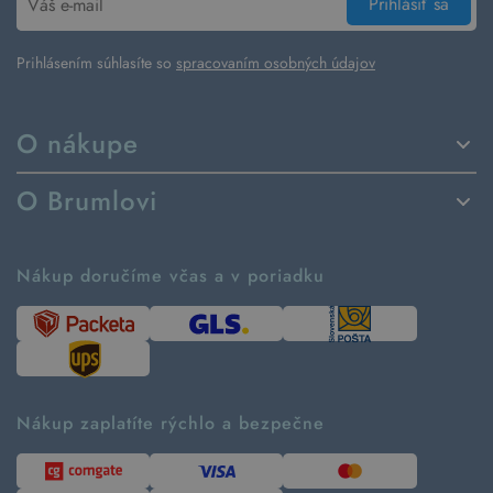
Prihlásiť sa
Prihlásením súhlasíte so
spracovaním osobných údajov
O nákupe
Spôsoby dodania a platby
O Brumlovi
Vrátenie tovaru a reklamácia
Príbeh značky
Ako fungujú rezervácie
Ako tvoríme second hand
Nákup doručíme včas a v poriadku
Návod ako nakupovať
Časté otázky
Tabuľka veľkostí
Kde pomáhame
Predávané značky
Udržateľnosť
Recenzie zákazníkov
Blog
Nákup zaplatíte rýchlo a bezpečne
Kontakt
Pre médiá