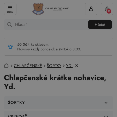
ONLINE SECOND HAND
0
od roku 2004
Hľadať
50 064 ks skladom.
Novinky každý pondelok a štvrtok o 8:00.
CHLAPČENSKÉ
ŠORTKY
YD.
Chlapčenské krátke nohavice,
Yd.
ŠORTKY
VEĽKOSŤ