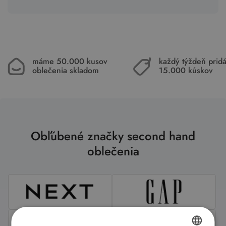
máme 50.000 kusov
každý týždeň pri
oblečenia skladom
15.000 kúskov
Obľúbené značky second hand
oblečenia