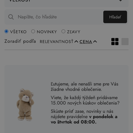
Hľadať
VŠETKO
NOVINKY
ZĽAVY
Zoradiť podľa
RELEVANTNOSŤ
CENA
Ľutujeme, ale nenašli sme pre Vás
žiadne vhodné oblečenie.
Viete, že každý týždeň pridávame
15.000 nových kúskov oblečenia?
Skúste prísť zase, novinky u nás
nájdete pravidelne
v pondelok a
vo štvrtok od 08:00.