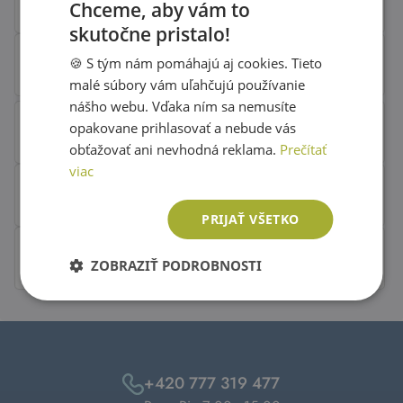
Chceme, aby vám to
skutočne pristalo!
SLOVAK
🍪 S tým nám pomáhajú aj cookies. Tieto
ENGLISH
malé súbory vám uľahčujú používanie
nášho webu. Vďaka ním sa nemusíte
opakovane prihlasovať a nebude vás
obťažovať ani nevhodná reklama.
Prečítať
viac
PRIJAŤ VŠETKO
ZOBRAZIŤ PODROBNOSTI
+420 777 319 477