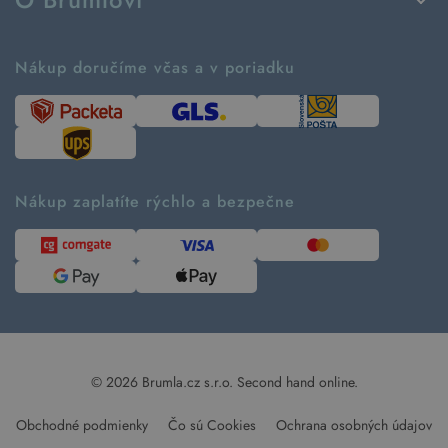
Vrátenie tovaru a reklamácia
Príbeh značky
Ako fungujú rezervácie
Ako tvoríme second hand
Nákup doručíme včas a v poriadku
Návod ako nakupovať
Časté otázky
Tabuľka veľkostí
Kde pomáhame
Predávané značky
Udržateľnosť
Recenzie zákazníkov
Blog
Nákup zaplatíte rýchlo a bezpečne
Kontakt
Pre médiá
© 2026 Brumla.cz s.r.o.
Second hand online.
Obchodné podmienky
Čo sú Cookies
Ochrana osobných údajov