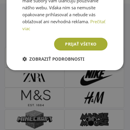
malé súbory vám uľahčujú používanie
nášho webu. Vďaka ním sa nemusíte
opakovane prihlasovať a nebude vás
obťažovať ani nevhodná reklama.
Prečítať
Obľúbené značky second hand
viac
oblečenia
PRIJAŤ VŠETKO
ZOBRAZIŤ PODROBNOSTI