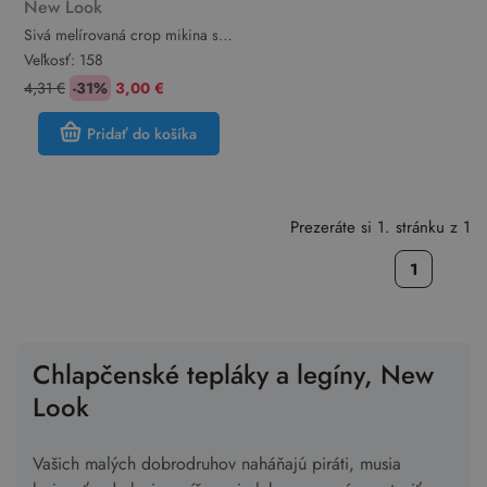
New Look
Sivá melírovaná crop mikina s
nápisom a kapucňou New Look
Veľkosť:
158
4,31 €
-31%
3,00 €
Pridať do košíka
Prezeráte si 1. stránku z 1
1
Chlapčenské tepláky a legíny, New
Look
Vašich malých dobrodruhov naháňajú piráti, musia