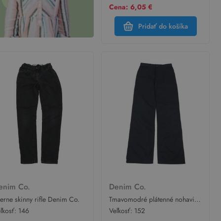
Cena: 6,05 €
Pridať do košíka
enim Co.
Denim Co.
erne skinny rifle Denim Co.
Tmavomodré plátenné nohavice
Denim
ľkosť:
146
Veľkosť:
152