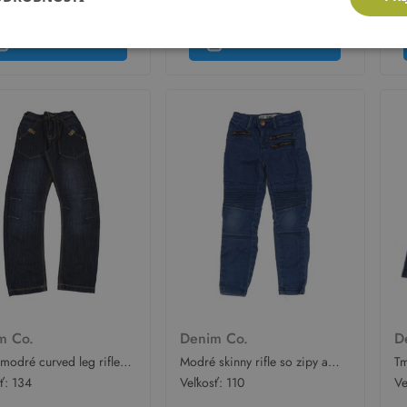
 5,61 €
Cena: 5,61 €
Ce
Pridať do košíka
Pridať do košíka
m Co.
Denim Co.
D
modré curved leg rifle
Modré skinny rifle so zipy a
Tm
 Co.
žebrováním Denim Co.
di
sť:
134
Veľkosť:
110
Ve