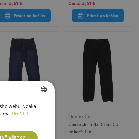
na: 5,61 €
Cena: 5,61 €
Pridať do košíka
Pridať do košíka
ášho webu. Vďaka
SLOVAK
lama.
Prečítať
enim Co.
Denim Co.
ENGLISH
avomodré slim rifle Denim
Čierne slim rifle Denim Co.
.
ľkosť:
146
Veľkosť:
146
JAŤ VŠETKO