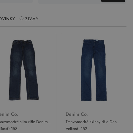
OVINKY
ZĽAVY
enim Co.
Denim Co.
avomodré slim rifle Denim
Tmavomodré skinny rifle Denim
.
Co.
ľkosť:
158
Veľkosť:
152