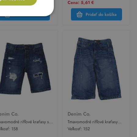
na: 5,61 €
Cena: 5,61 €
Pridať do košíka
Pridať do košíka
enim Co.
Denim Co.
avomodré rifľové kraťasy s
Tmavomodré rifľové kraťasy
erami Denim Co.
Denim Co.
ľkosť:
158
Veľkosť:
152