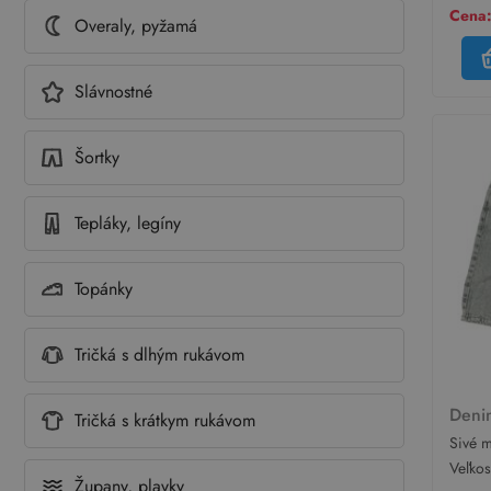
Cena:
Overaly, pyžamá
Slávnostné
Šortky
Tepláky, legíny
Topánky
Tričká s dlhým rukávom
Deni
Tričká s krátkym rukávom
Sivé m
Denim
Veľko
Župany, plavky