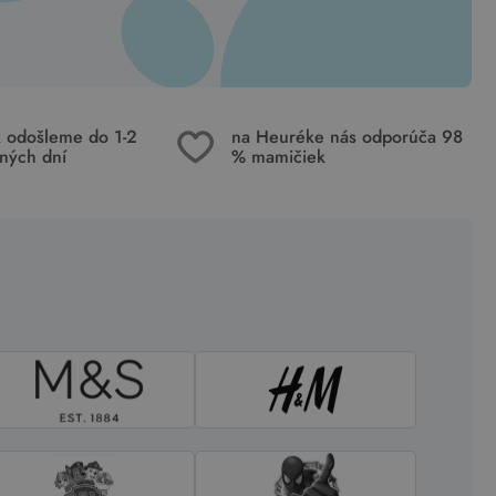
k odošleme do 1-2
na Heuréke nás odporúča 98
ných dní
% mamičiek