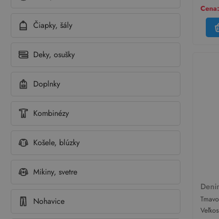
Cena:
Čiapky, šály
Deky, osušky
Doplnky
Kombinézy
Košele, blúzky
Mikiny, svetre
Deni
Tmavo
Nohavice
teplák
Veľko
Denim