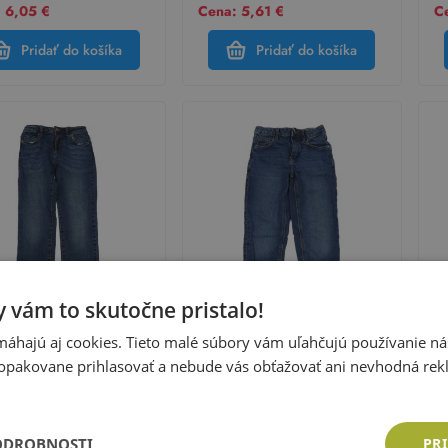
 6,05 €
Cena: 5,61 €
Ce
Pridať do košíka
Pridať do košíka
 vám to skutočne pristalo!
áhajú aj cookies. Tieto malé súbory vám uľahčujú používanie n
opakovane prihlasovať a nebude vás obťažovať ani nevhodná rek
m Co.
Denim Co.
D
modré skinny rifle Denim
Modré relaxed rifle Denim Co.
Tm
Co
sť:
152
Veľkosť:
122
Ve
ODROBNOSTI
PRI