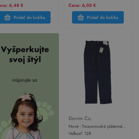
ena: 6,48 €
Cena: 6,05 €
Pridať do košíka
Pridať do košíka
Denim Co.
Nové - Tmavomodré plátenné
nohavice Denim Co.
Veľkosť:
128