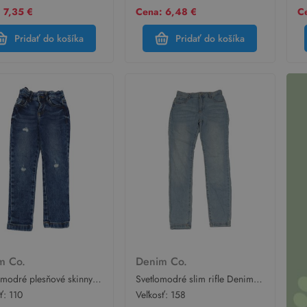
 7,35 €
Cena: 6,48 €
C
Pridať do košíka
Pridať do košíka
m Co.
Denim Co.
modré plesňové skinny
Svetlomodré slim rifle Denim
ové rifle s vyšúchaním
Co.
sť:
110
Veľkosť:
158
 Co.