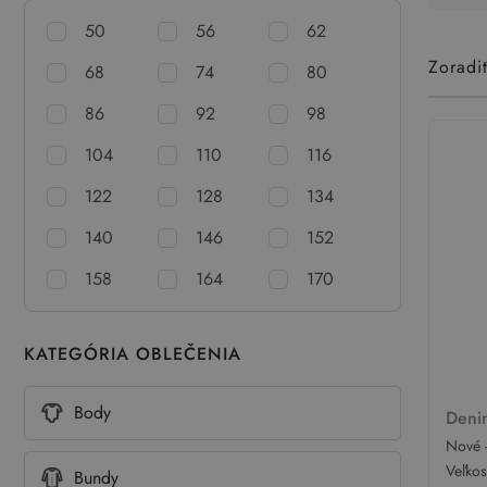
50
56
62
Zoradi
68
74
80
86
92
98
104
110
116
122
128
134
140
146
152
158
164
170
KATEGÓRIA OBLEČENIA
Body
Deni
Nové -
Deni
Veľko
Bundy