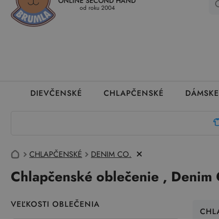
ONLINE SECOND HAND
Kedy a ako dostanem tovar
Ako môžem vrátiť oblečenie
Ako
od roku 2004
DIEVČENSKÉ
CHLAPČENSKÉ
DÁMSKE
CHLAPČENSKÉ
DENIM CO.
Chlapčenské oblečenie , Denim 
VEĽKOSTI OBLEČENIA
CHL