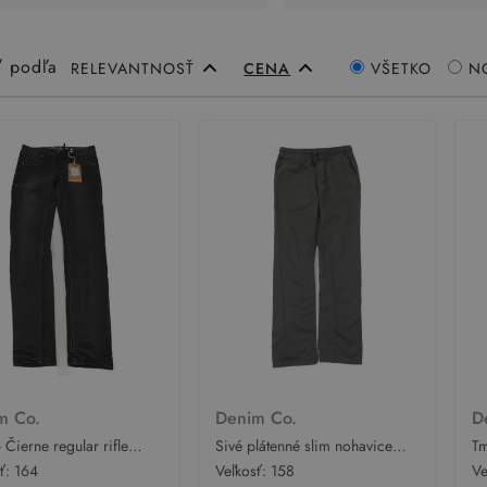
ť podľa
RELEVANTNOSŤ
CENA
VŠETKO
N
m Co.
Denim Co.
D
 Čierne regular rifle
Sivé plátenné slim nohavice
Tm
m
Denim Co.
Co
sť:
164
Veľkosť:
158
Ve