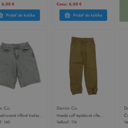
 6,05 €
Cena: 6,05 €
Pridať do košíka
Pridať do košíka
m Co.
Denim Co.
D
elírované rifľové kraťasy
Hnedé cuff teplákové rifle
Či
 Co.
Denim Co.
sť:
140
Veľkosť:
116
Ve