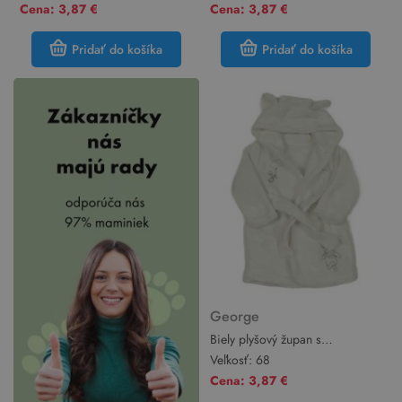
Cena: 3,87 €
Cena: 3,87 €
Pridať do košíka
Pridať do košíka
George
Biely plyšový župan s
Medvídkem Pú a kapucňou
Veľkosť:
68
George
Cena: 3,87 €