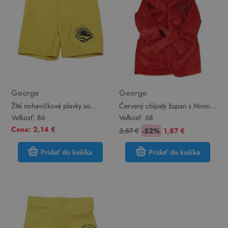
George
George
Žlté nohavičkové plavky so
Červený chlpatý župan s Minnií
sluncem George
a kapucňou George
Veľkosť:
86
Veľkosť:
68
Cena: 2,14 €
3,87 €
-52%
1,87 €
Pridať do košíka
Pridať do košíka