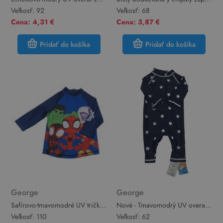
potiskem PJMasks George
s kapucí - dalmatin George
Veľkosť:
92
Veľkosť:
68
Cena: 4,31 €
Cena: 3,87 €
Pridať do košíka
Pridať do košíka
George
George
Safírovo-tmavomodré UV tričko
Nové - Tmavomodrý UV overal s
s Avengers George
hviezdami George
Veľkosť:
110
Veľkosť:
62