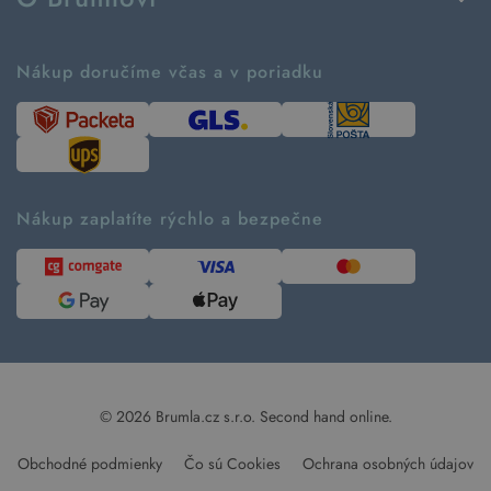
Vrátenie tovaru a reklamácia
Príbeh značky
Ako fungujú rezervácie
Ako tvoríme second hand
Nákup doručíme včas a v poriadku
Návod ako nakupovať
Časté otázky
Tabuľka veľkostí
Kde pomáhame
Predávané značky
Udržateľnosť
Recenzie zákazníkov
Blog
Nákup zaplatíte rýchlo a bezpečne
Kontakt
Pre médiá
© 2026 Brumla.cz s.r.o.
Second hand online.
Obchodné podmienky
Čo sú Cookies
Ochrana osobných údajov