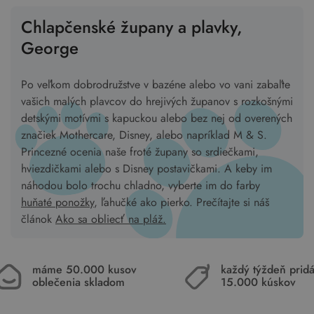
Chlapčenské župany a plavky,
George
Po veľkom dobrodružstve v bazéne alebo vo vani zabaľte
vašich malých plavcov do hrejivých županov s rozkošnými
detskými motívmi s kapuckou alebo bez nej od overených
značiek Mothercare, Disney, alebo napríklad M & S.
Princezné ocenia naše froté župany so srdiečkami,
hviezdičkami alebo s Disney postavičkami. A keby im
náhodou bolo trochu chladno, vyberte im do farby
huňaté ponožky
, ľahučké ako pierko. Prečítajte si náš
článok
Ako sa obliecť na pláž.
máme 50.000 kusov
každý týždeň pri
oblečenia skladom
15.000 kúskov