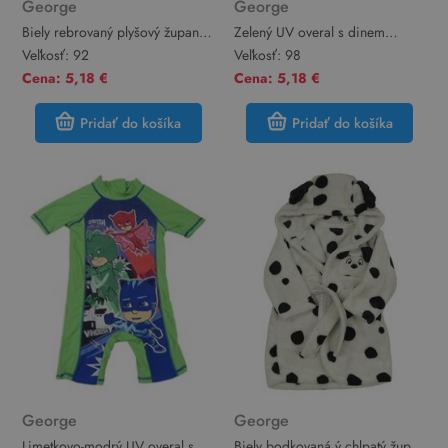
George
George
Biely rebrovaný plyšový župan s
Zelený UV overal s dinem
kapucňou George
George
Veľkosť:
92
Veľkosť:
98
Cena: 5,18 €
Cena: 5,18 €
Pridať do košíka
Pridať do košíka
George
George
Limetkovo-modrý UV overal s
Biely bodkovaná ý chlpatý župan