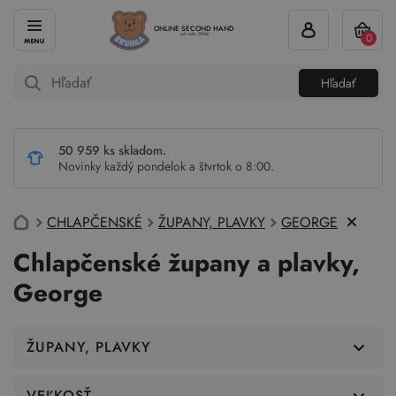
ONLINE SECOND HAND
0
od roku 2004
Hľadať
50 959 ks skladom.
Novinky každý pondelok a štvrtok o 8:00.
CHLAPČENSKÉ
ŽUPANY, PLAVKY
GEORGE
Chlapčenské župany a plavky,
George
ŽUPANY, PLAVKY
VEĽKOSŤ