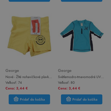
George
George
Nové - Žlté nohavičkové plavky
Světlemodro-tmavomodré UV
so sluníčkem/smajlíkem George
tričko s kostrou George
Veľkosť:
74
Veľkosť:
80
Cena: 3,44 €
Cena: 3,44 €
Pridať do košíka
Pridať do košíka