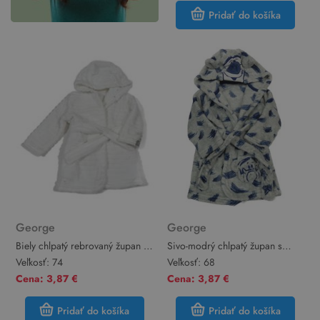
Pridať do košíka
George
George
Biely chlpatý rebrovaný župan s
Sivo-modrý chlpatý župan s
kapucňou George
tigrom a kapucňou George
Veľkosť:
74
Veľkosť:
68
Cena: 3,87 €
Cena: 3,87 €
Pridať do košíka
Pridať do košíka