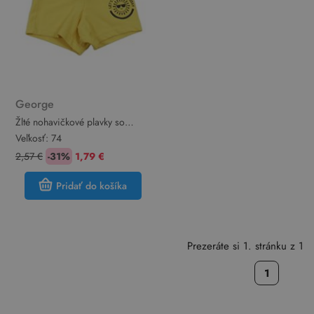
George
Žlté nohavičkové plavky so
slniečkom a nápisom George
Veľkosť:
74
2,57 €
-31%
1,79 €
Pridať do košíka
Prezeráte si 1. stránku z 1
1