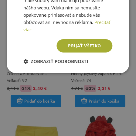
malé súbory vám uľahčujú používanie
nášho webu. Vďaka ním sa nemusíte
opakovane prihlasovať a nebude vás
obťažovať ani nevhodná reklama.
Prečítať
viac
PRIJAŤ VŠETKO
ZOBRAZIŤ PODROBNOSTI
George
George
Zelené UV kraťasy so
Hnedý plyšový župan s Pú a
zvieratkami George
kapucňou George
Veľkosť:
92
Veľkosť:
74
3,44 €
-31%
2,40 €
4,74 €
-52%
2,31 €
Pridať do košíka
Pridať do košíka