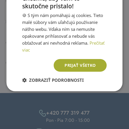
skutočne pristalo!
SLOVAK
🍪 S tým nám pomáhajú aj cookies. Tieto
ENGLISH
malé súbory vám uľahčujú používanie
nášho webu. Vďaka ním sa nemusíte
opakovane prihlasovať a nebude vás
obťažovať ani nevhodná reklama.
Prečítať
viac
PRIJAŤ VŠETKO
ZOBRAZIŤ PODROBNOSTI
+420 777 319 477
Pon - Pia 7:00 - 15:00