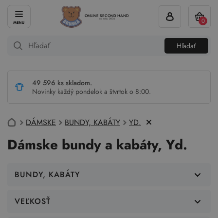
ONLINE SECOND HAND
0
od roku 2004
Hľadať
49 596 ks skladom.
Novinky každý pondelok a štvrtok o 8:00.
DÁMSKE
BUNDY, KABÁTY
YD.
Dámske bundy a kabáty, Yd.
BUNDY, KABÁTY
VEĽKOSŤ