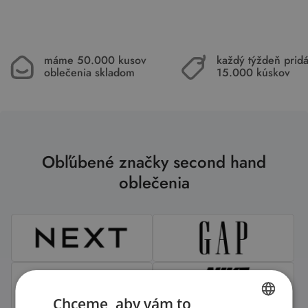
máme 50.000 kusov
každý týždeň pri
oblečenia skladom
15.000 kúskov
Obľúbené značky second hand
oblečenia
Chceme, aby vám to