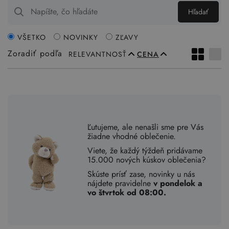
Hľadať
VŠETKO
NOVINKY
ZĽAVY
Zoradiť podľa
RELEVANTNOSŤ
CENA
Ľutujeme, ale nenašli sme pre Vás
žiadne vhodné oblečenie.
Viete, že každý týždeň pridávame
15.000 nových kúskov oblečenia?
Skúste prísť zase, novinky u nás
nájdete pravidelne
v pondelok a
vo štvrtok od 08:00.