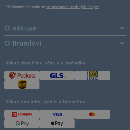
Prihlásením súhlasíte so
spracovaním osobných údajov
O nákupe
Spôsoby dodania a platby
O Brumlovi
Vrátenie tovaru a reklamácia
Príbeh značky
Ako fungujú rezervácie
Ako tvoríme second hand
Nákup doručíme včas a v poriadku
Návod ako nakupovať
Časté otázky
Tabuľka veľkostí
Kde pomáhame
Predávané značky
Udržateľnosť
Recenzie zákazníkov
Blog
Nákup zaplatíte rýchlo a bezpečne
Kontakt
Pre médiá