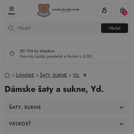
ONLINE SECOND HAND
0
od roku 2004
Hľadať
50 124 ks skladom.
Novinky každý pondelok a štvrtok o 8:00.
DÁMSKE
ŠATY, SUKNE
YD.
Dámske šaty a sukne, Yd.
ŠATY, SUKNE
VEĽKOSŤ