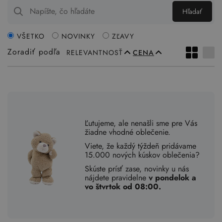
Hľadať
VŠETKO
NOVINKY
ZĽAVY
Zoradiť podľa
RELEVANTNOSŤ
CENA
Ľutujeme, ale nenašli sme pre Vás
žiadne vhodné oblečenie.
Viete, že každý týždeň pridávame
15.000 nových kúskov oblečenia?
Skúste prísť zase, novinky u nás
nájdete pravidelne
v pondelok a
vo štvrtok od 08:00.