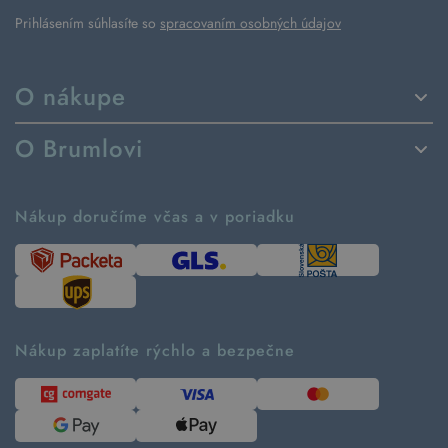
Prihlásením súhlasíte so
spracovaním osobných údajov
O nákupe
Spôsoby dodania a platby
O Brumlovi
Vrátenie tovaru a reklamácia
Príbeh značky
Ako fungujú rezervácie
Ako tvoríme second hand
Nákup doručíme včas a v poriadku
Návod ako nakupovať
Časté otázky
Tabuľka veľkostí
Kde pomáhame
Predávané značky
Udržateľnosť
Recenzie zákazníkov
Blog
Nákup zaplatíte rýchlo a bezpečne
Kontakt
Pre médiá