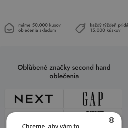
máme 50.000 kusov
každý týždeň pri
oblečenia skladom
15.000 kúskov
Obľúbené značky second hand
oblečenia
Chceme, aby vám to