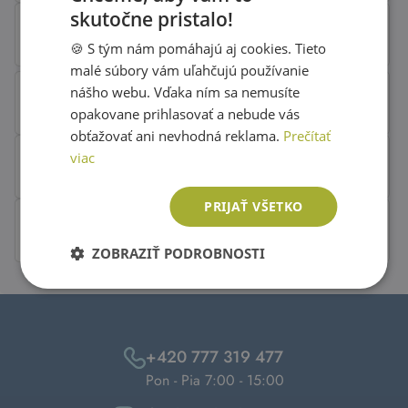
skutočne pristalo!
SLOVAK
🍪 S tým nám pomáhajú aj cookies. Tieto
ENGLISH
malé súbory vám uľahčujú používanie
nášho webu. Vďaka ním sa nemusíte
opakovane prihlasovať a nebude vás
obťažovať ani nevhodná reklama.
Prečítať
viac
PRIJAŤ VŠETKO
ZOBRAZIŤ PODROBNOSTI
+420 777 319 477
Pon - Pia 7:00 - 15:00