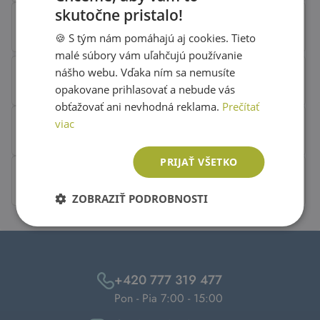
skutočne pristalo!
SLOVAK
🍪 S tým nám pomáhajú aj cookies. Tieto
ENGLISH
malé súbory vám uľahčujú používanie
nášho webu. Vďaka ním sa nemusíte
opakovane prihlasovať a nebude vás
obťažovať ani nevhodná reklama.
Prečítať
viac
PRIJAŤ VŠETKO
ZOBRAZIŤ PODROBNOSTI
+420 777 319 477
Pon - Pia 7:00 - 15:00