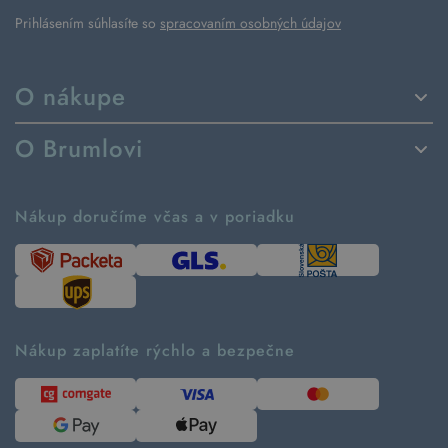
Prihlásením súhlasíte so
spracovaním osobných údajov
O nákupe
Spôsoby dodania a platby
O Brumlovi
Vrátenie tovaru a reklamácia
Príbeh značky
Ako fungujú rezervácie
Ako tvoríme second hand
Nákup doručíme včas a v poriadku
Návod ako nakupovať
Časté otázky
Tabuľka veľkostí
Kde pomáhame
Predávané značky
Udržateľnosť
Recenzie zákazníkov
Blog
Nákup zaplatíte rýchlo a bezpečne
Kontakt
Pre médiá