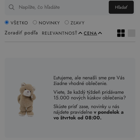
Hľadať
VŠETKO
NOVINKY
ZĽAVY
Zoradiť podľa
RELEVANTNOSŤ
CENA
Ľutujeme, ale nenašli sme pre Vás
žiadne vhodné oblečenie.
Viete, že každý týždeň pridávame
15.000 nových kúskov oblečenia?
Skúste prísť zase, novinky u nás
nájdete pravidelne
v pondelok a
vo štvrtok od 08:00.