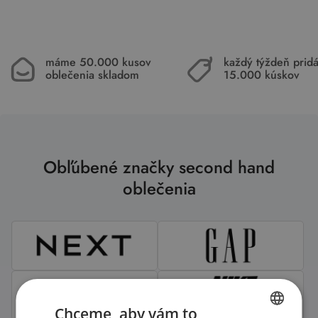
máme 50.000 kusov
každý týždeň pri
oblečenia skladom
15.000 kúskov
Obľúbené značky second hand
oblečenia
Chceme, aby vám to