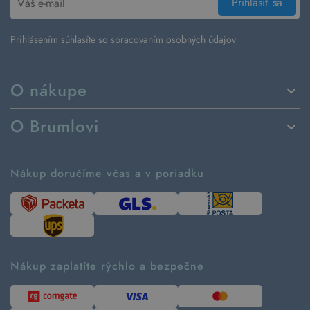
Prihlásiť sa
Prihlásením súhlasíte so
spracovaním osobných údajov
O nákupe
Spôsoby dodania a platby
O Brumlovi
Vrátenie tovaru a reklamácia
Príbeh značky
Ako fungujú rezervácie
Ako tvoríme second hand
Nákup doručíme včas a v poriadku
Návod ako nakupovať
Časté otázky
Tabuľka veľkostí
Kde pomáhame
Predávané značky
Udržateľnosť
Recenzie zákazníkov
Blog
Nákup zaplatíte rýchlo a bezpečne
Kontakt
Pre médiá