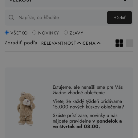
Hľadať
VŠETKO
NOVINKY
ZĽAVY
Zoradiť podľa
RELEVANTNOSŤ
CENA
Ľutujeme, ale nenašli sme pre Vás
žiadne vhodné oblečenie.
Viete, že každý týždeň pridávame
15.000 nových kúskov oblečenia?
Skúste prísť zase, novinky u nás
nájdete pravidelne
v pondelok a
vo štvrtok od 08:00.