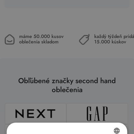
máme 50.000 kusov
každý týždeň pri
oblečenia skladom
15.000 kúskov
Obľúbené značky second hand
oblečenia