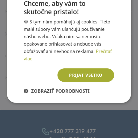
Chceme, aby vám to
skutočne pristalo!
SLOVAK
🍪 S tým nám pomáhajú aj cookies. Tieto
ENGLISH
malé súbory vám uľahčujú používanie
nášho webu. Vďaka ním sa nemusíte
opakovane prihlasovať a nebude vás
obťažovať ani nevhodná reklama.
Prečítať
viac
PRIJAŤ VŠETKO
ZOBRAZIŤ PODROBNOSTI
+420 777 319 477