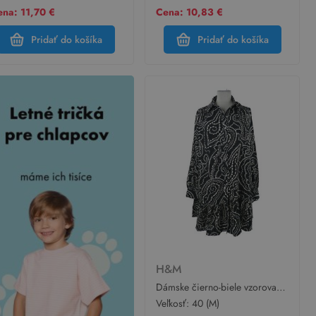
na: 11,70 €
Cena: 10,83 €
Pridať do košíka
Pridať do košíka
H&M
Dámske čierno-biele vzorované
košeľové šaty H&M
Veľkosť:
40 (M)