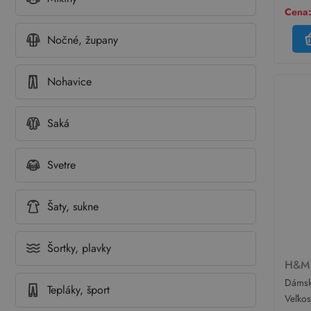
Cena:
Nočné, župany
Nohavice
Saká
Svetre
Šaty, sukne
Šortky, plavky
H&
Dámsk
Tepláky, šport
rifle
Veľko