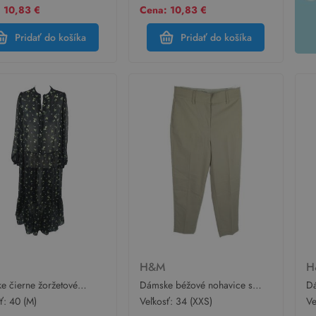
 10,83 €
Cena: 10,83 €
Pridať do košíka
Pridať do košíka
M
H&M
H
e čierne žoržetové
Dámske béžové nohavice s
Dá
ané košeľové midi šaty
pukmi H&M
sť:
40 (M)
Veľkosť:
34 (XXS)
Ve