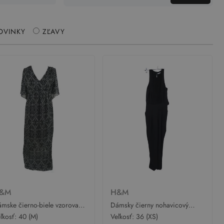
OVINKY
ZĽAVY
&M
H&M
mske čierno-biele vzorované
Dámsky čierny nohavicový
fónové dlhé tehotenské é šaty
overal s čipkou H&M
ľkosť:
40 (M)
Veľkosť:
36 (XS)
&M