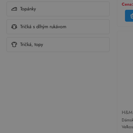
Cena:
Topánky
Tričká s dlhým rukávom
Tričká, topy
H&
Dámsk
kvetov
Veľko
H&M