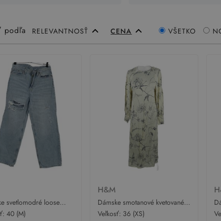
ť podľa
RELEVANTNOSŤ
CENA
VŠETKO
N
M
H&M
H
e svetlomodré loose
Dámske smotanové kvetované
Dá
ht rifle s dierami H&M
midi šaty H&M
ši
sť:
40 (M)
Veľkosť:
36 (XS)
Ve
H