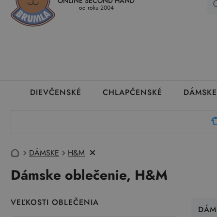
ONLINE SECOND HAND
Kedy a ako dostanem tovar
Ako môžem vrátiť oblečenie
Ako
od roku 2004
DIEVČENSKÉ
CHLAPČENSKÉ
DÁMSKE
DÁMSKE
H&M
Dámske oblečenie, H&M
VEĽKOSTI OBLEČENIA
DÁM