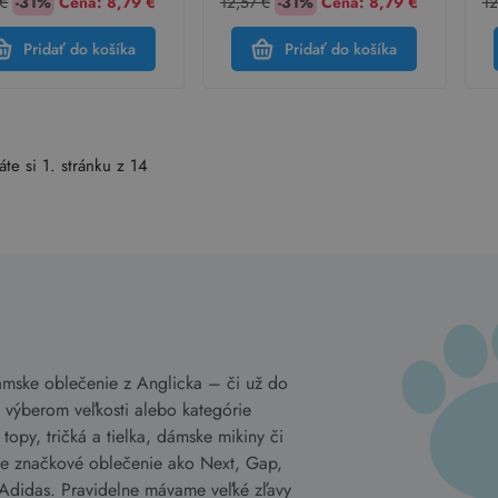
 €
-31%
Cena:
8,79 €
12,57 €
-31%
Cena:
8,79 €
12
Pridať do košíka
Pridať do košíka
áte si 1. stránku z 14
ámske oblečenie z Anglicka – či už do
 výberom veľkosti alebo kategórie
opy, tričká a tielka, dámske mikiny či
me značkové oblečenie ako Next, Gap,
Adidas. Pravidelne mávame veľké zľavy