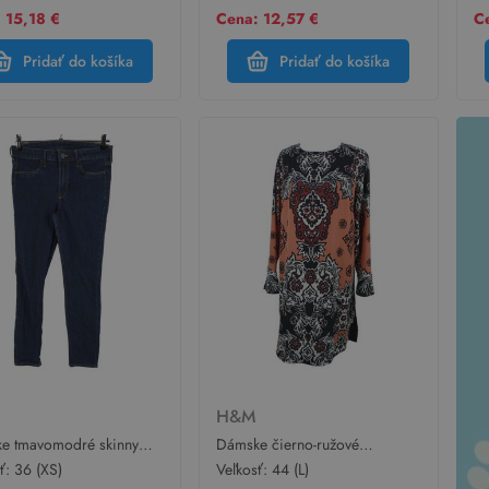
 15,18 €
Cena: 12,57 €
Ce
Pridať do košíka
Pridať do košíka
M
H&M
e tmavomodré skinny
Dámske čierno-ružové
 H&M
vzorované šaty H&M
sť:
36 (XS)
Veľkosť:
44 (L)