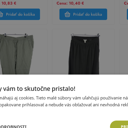
 10,83 €
Cena: 10,40 €
C
Pridať do košíka
Pridať do košíka
 vám to skutočne pristalo!
áhajú aj cookies. Tieto malé súbory vám uľahčujú používanie n
opakovane prihlasovať a nebude vás obťažovať ani nevhodná rek
M
H&M
H
 khaki ľanové voľné é
Dámska čierna midi sukňa
Dá
ice H&M
H&M
m
sť:
46 (XL)
Veľkosť:
36 (XS)
Ve
ODROBNOSTI
PRI