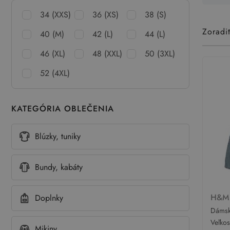
34 (XXS)
36 (XS)
38 (S)
Zoradi
40 (M)
42 (L)
44 (L)
46 (XL)
48 (XXL)
50 (3XL)
52 (4XL)
KATEGÓRIA OBLEČENIA
Blúzky, tuniky
Bundy, kabáty
H&
Doplnky
Dámsk
straig
Veľko
Mikiny