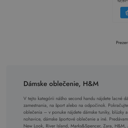
12,57
Prezer
Dámske oblečenie, H&M
V tejto kategórii nášho second handu nájdete lacné d
zamestnania, na šport alebo na odpočinok. Pokračujte
oblečenia – v ponuke nájdete dámske tuniky, blúzky a t
nohavice, dámske športové oblečenie a iné. Predáva
New Look, River Island, Marks&Spencer, Zara, H&M, 