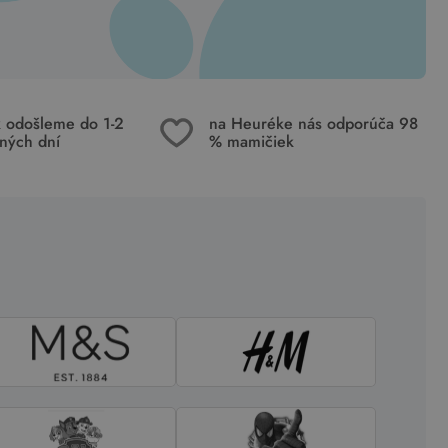
k odošleme do 1-2
na Heuréke nás odporúča 98
ných dní
% mamičiek