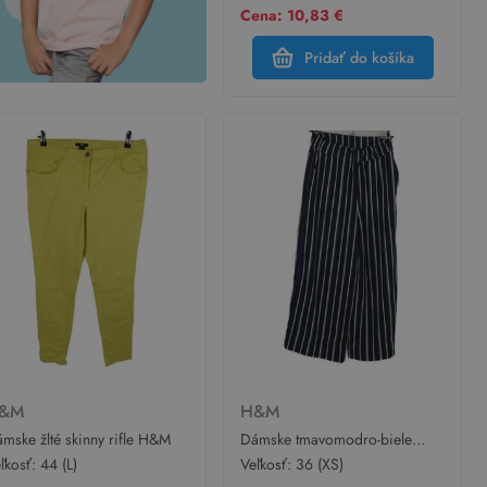
Cena: 10,83 €
Pridať do košíka
&M
H&M
mske žlté skinny rifle H&M
Dámske tmavomodro-biele
pruhované culottes nohavice
ľkosť:
44 (L)
Veľkosť:
36 (XS)
H&M