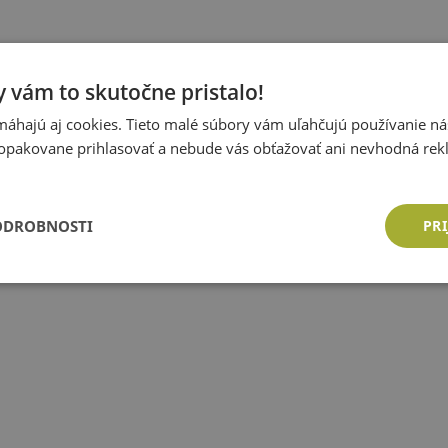
 vám to skutočne pristalo!
áhajú aj cookies. Tieto malé súbory vám uľahčujú používanie n
opakovane prihlasovať a nebude vás obťažovať ani nevhodná rek
ODROBNOSTI
PRI