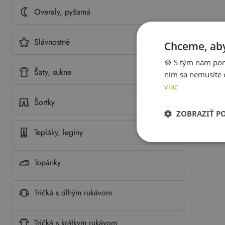
Overaly, pyžamá
Slávnostné
Chceme, aby
🍪 S tým nám pom
Šaty, sukne
ním sa nemusíte 
viac
Šortky
ZOBRAZIŤ P
Tepláky, legíny
Topánky
Tričká s dlhým rukávom
Tričká s krátkym rukávom