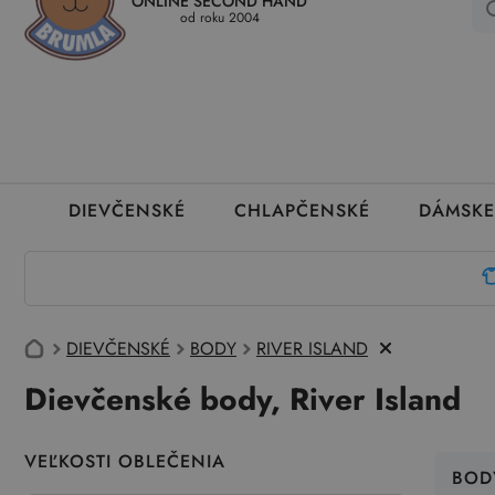
ONLINE SECOND HAND
Kedy a ako dostanem tovar
Ako môžem vrátiť oblečenie
Ako
od roku 2004
DIEVČENSKÉ
CHLAPČENSKÉ
DÁMSKE
DIEVČENSKÉ
BODY
RIVER ISLAND
Dievčenské body, River Island
VEĽKOSTI OBLEČENIA
BOD