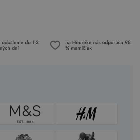
k odošleme do 1-2
na Heuréke nás odporúča 98
ných dní
% mamičiek