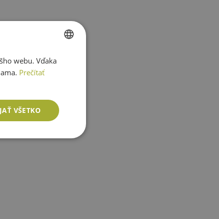
ášho webu. Vďaka
SLOVAK
lama.
Prečítať
ENGLISH
JAŤ VŠETKO