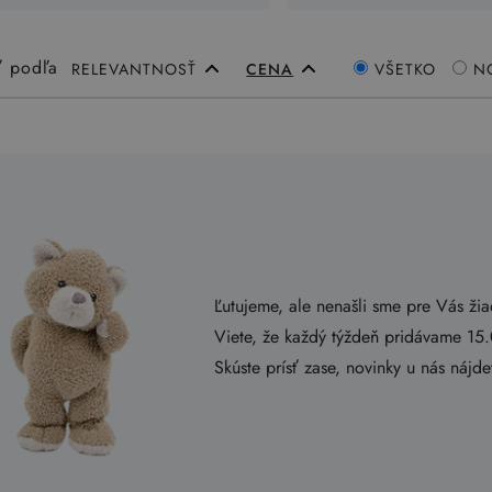
ť podľa
RELEVANTNOSŤ
CENA
VŠETKO
N
Ľutujeme, ale nenašli sme pre Vás ži
Viete, že každý týždeň pridávame 15
Skúste prísť zase, novinky u nás nájd