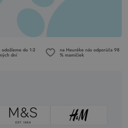
k odošleme do 1-2
na Heuréke nás odporúča 98
ných dní
% mamičiek