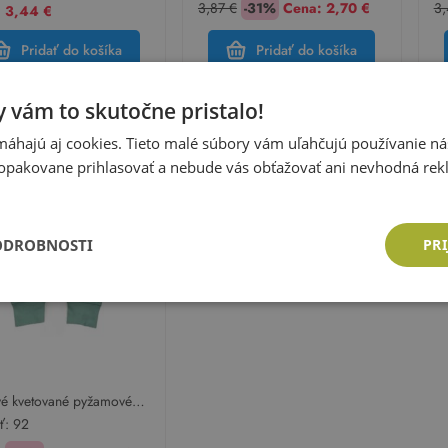
3,87 €
-31%
Cena:
2,70 €
3,
 3,44 €
Pridať do košíka
Pridať do košíka
 vám to skutočne pristalo!
áhajú aj cookies. Tieto malé súbory vám uľahčujú používanie n
opakovane prihlasovať a nebude vás obťažovať ani nevhodná rek
ODROBNOSTI
PRI
t
vé kvetované pyžamové
ice Next
sť:
92