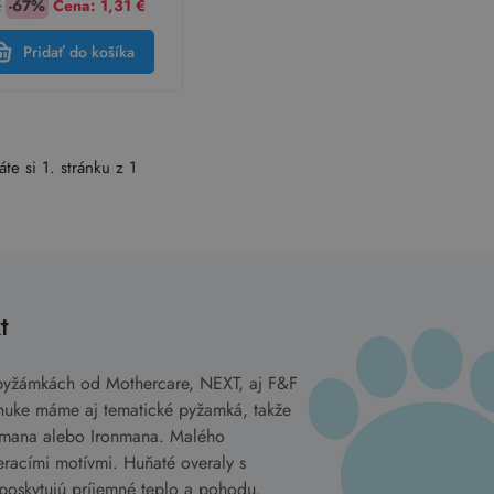
€
-67%
Cena:
1,31 €
Pridať do košíka
áte si 1. stránku z 1
t
pyžámkách od Mothercare, NEXT, aj F&F
onuke máme aj tematické pyžamká, takže
mana alebo Ironmana. Malého
eracími motívmi. Huňaté overaly s
 poskytujú príjemné teplo a pohodu.