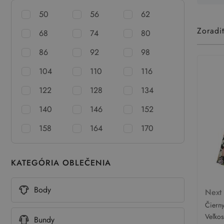
50
56
62
Zoradi
68
74
80
86
92
98
104
110
116
122
128
134
140
146
152
158
164
170
KATEGÓRIA OBLEČENIA
Body
Nex
Čierny
Next
Veľko
Bundy