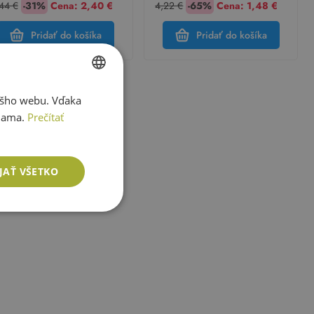
44 €
-31%
Cena:
2,40 €
4,22 €
-65%
Cena:
1,48 €
Pridať do košíka
Pridať do košíka
ášho webu. Vďaka
SLOVAK
lama.
Prečítať
ENGLISH
JAŤ VŠETKO