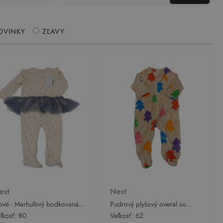
OVINKY
ZĽAVY
ext
Next
vé - Marhuľový bodkovaná ý
Pudrový plyšový overal so
brovaný overal s pandou a
stromky Next
ľkosť:
80
Veľkosť:
62
lem Next