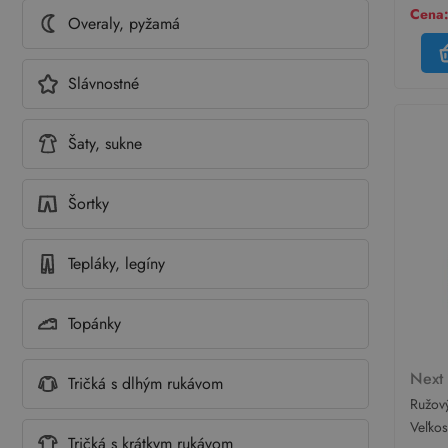
Cena:
Overaly, pyžamá
Slávnostné
Šaty, sukne
Šortky
Tepláky, legíny
Topánky
Nex
Tričká s dlhým rukávom
Ružový
Veľko
Tričká s krátkym rukávom