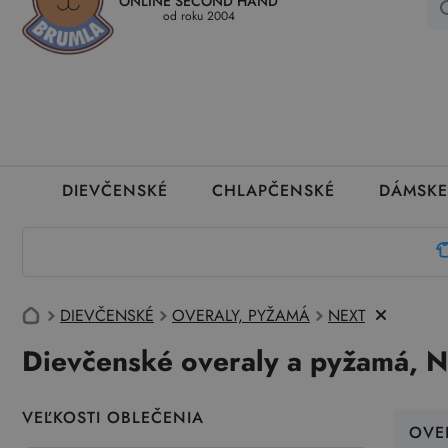
ONLINE SECOND HAND
Kedy a ako dostanem tovar
Ako môžem vrátiť oblečenie
Ako
od roku 2004
DIEVČENSKÉ
CHLAPČENSKÉ
DÁMSKE
DIEVČENSKÉ
OVERALY, PYŽAMÁ
NEXT
Dievčenské overaly a pyžamá, N
VEĽKOSTI OBLEČENIA
OVE