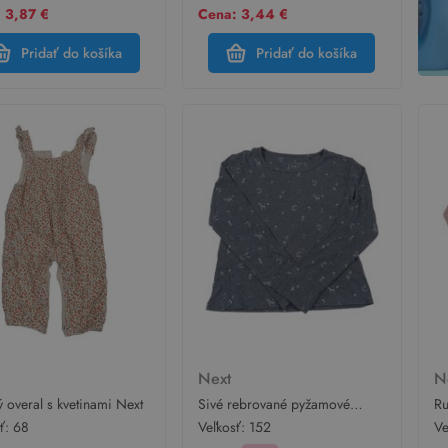
 3,87 €
Cena: 3,44 €
Pridať do košíka
Pridať do košíka
t
Next
N
 overal s kvetinami Next
Sivé rebrované pyžamové
Ru
tričko s vesmírom Next
tr
sť:
68
Veľkosť:
152
Ve