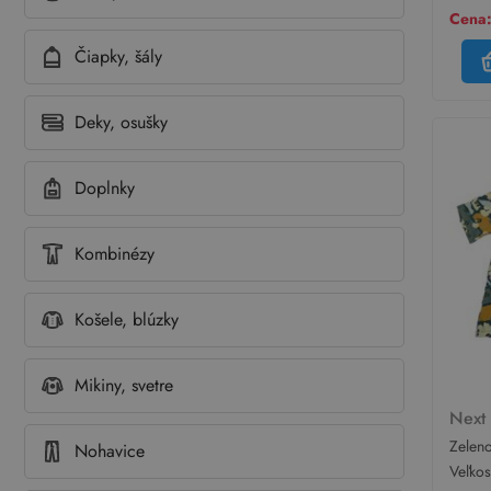
Cena:
Čiapky, šály
Deky, osušky
Doplnky
Kombinézy
Košele, blúzky
Mikiny, svetre
Nex
Zeleno
Nohavice
kytič
Veľko
tričko