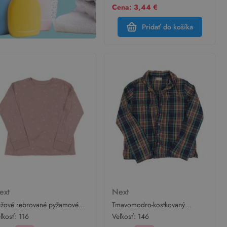
Cena: 3,44 €
Pridať do košíka
ext
Next
žové rebrované pyžamové
Tmavomodro-kostkovaný
ičko s kvietkami Next
pyžamový kabátek Next
ľkosť:
116
Veľkosť:
146