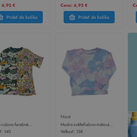
 6,92 €
Cena: 6,92 €
C
Pridať do košíka
Pridať do košíka
t
Next
-ružovo-farebné
Modro-světlefialovo-mátová
kované/army pyžamové
batikovaná pyžamová mikina s
sť:
140
Veľkosť:
158
 Next
nápismi Next