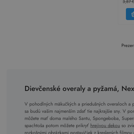
3,87 
Prezer
Dievčenské overaly a pyžamá, Nex
V pohodlných mäkučkých a priedušných overaloch a 
sa budú vašim najmenším zdať tie najkrajšie sny. V p
môžete mať doma malého Santu, Spongeboba, Super
spachtoša potom môžete prikryť
hrejivou dekou
so zvi
rozkošnými obrázkami postavičiek z kreslených filmov