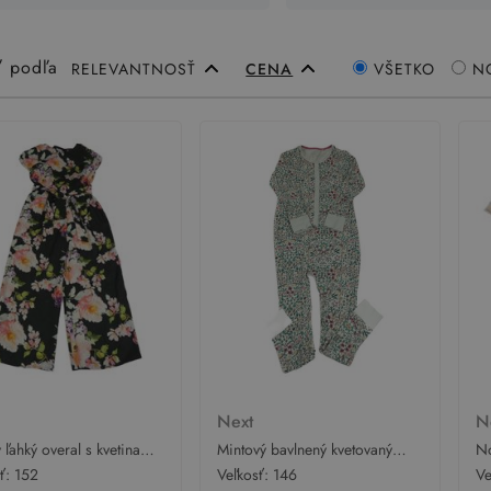
ť podľa
RELEVANTNOSŤ
CENA
VŠETKO
N
t
Next
N
 ľahký overal s kvetinami
Mintový bavlnený kvetovaný
No
overal s vtáčky Next
re
sť:
152
Veľkosť:
146
Ve
ty