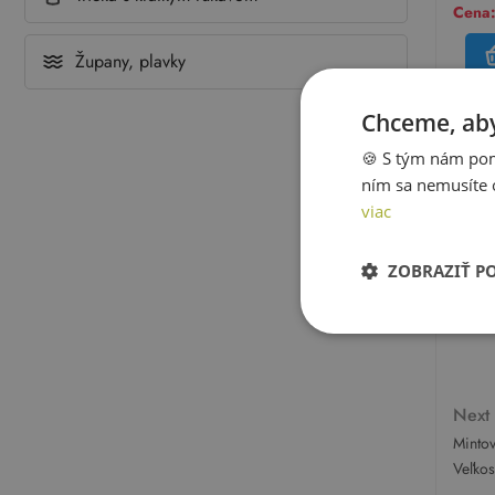
Cena:
Župany, plavky
Chceme, aby
🍪 S tým nám pom
ním sa nemusíte 
viac
ZOBRAZIŤ P
Nex
Minto
nohav
Veľko