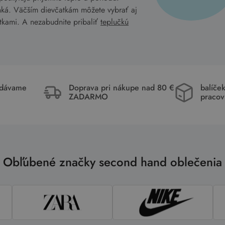
inká. Väčším dievčatkám môžete vybrať aj
tkami. A nezabudnite pribaliť
teplučkú
idávame
Doprava pri nákupe nad 80 €
balíče
ZADARMO
pracov
Obľúbené značky second hand oblečenia