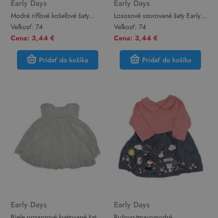
Early Days
Early Days
Modré rifľové košeľové šaty
Lososové vzorované šaty Early
Early Days
Days
Veľkosť:
74
Veľkosť:
74
Cena: 3,44 €
Cena: 3,44 €
Pridať do košíka
Pridať do košíka
Early Days
Early Days
Biele organzové kvetované šaty
Ružovo-tmavomodré