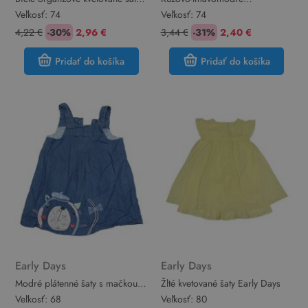
Early Days
bavlněno/riflové šaty s mačkami
Veľkosť:
74
Veľkosť:
74
Early Days
4,22 €
-30%
2,96 €
3,44 €
-31%
2,40 €
Pridať do košíka
Pridať do košíka
Early Days
Early Days
Modré plátenné šaty s mačkou
Žlté kvetované šaty Early Days
Early Days
Veľkosť:
68
Veľkosť:
80