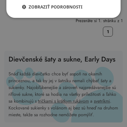
ZOBRAZIŤ PODROBNOSTI
Prezeráte si 1. stránku z 1
1
Dievčenské šaty a sukne, Early Days
Snáď každá dievčatko chce byť aspoň na okamih
princeznou, a tak by jej v šatníku nemali chýbať šaty a
sukienky. Najobľúbenejšie a zároveň najpredávanejšie sú
riflové sukne, ktoré sa hodia na všetky príležitosti a ľahko
sa kombinujú s
tričkami s krátkym rukávom
a
svetríkmi
.
Kockované sukienky s volánom aj bez sú hneď na druhom
mieste, takže sa rozhodne nemôžete pomýliť.