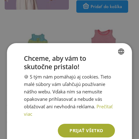
Pridať do košíka
Chceme, aby vám to
skutočne pristalo!
SLOVAK
🍪 S tým nám pomáhajú aj cookies. Tieto
ENGLISH
malé súbory vám uľahčujú používanie
nášho webu. Vďaka ním sa nemusíte
Early Days
Early Days
opakovane prihlasovať a nebude vás
obťažovať ani nevhodná reklama.
Prečítať
Tyrkysovo-limetkové plátenné
Bielo-neónově ružové pruhované
šaty s kvietkami Early Days
bavlnené šaty s vreckom Early
Veľkosť:
92
viac
Veľkosť:
80
Days
3,87 €
-67%
1,31 €
3,87 €
-67%
1,31 €
PRIJAŤ VŠETKO
Pridať do košíka
Pridať do košíka