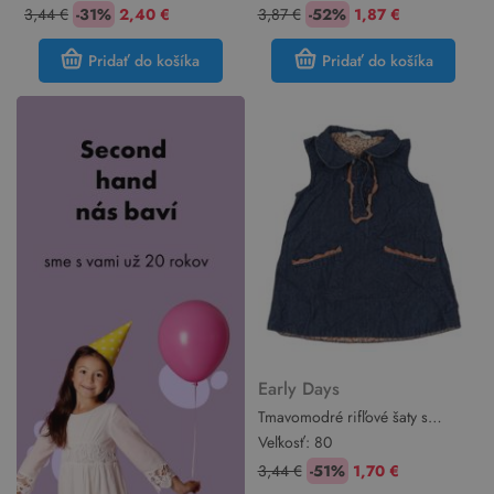
3,44 €
-31%
2,40 €
3,87 €
-52%
1,87 €
Pridať do košíka
Pridať do košíka
Early Days
Tmavomodré rifľové šaty s
volánikmi a golierikom early
Veľkosť:
80
days
3,44 €
-51%
1,70 €