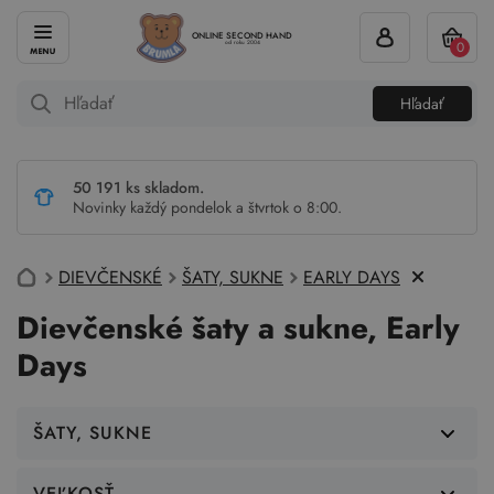
ONLINE SECOND HAND
0
od roku 2004
Hľadať
50 191 ks skladom.
Novinky každý pondelok a štvrtok o 8:00.
DIEVČENSKÉ
ŠATY, SUKNE
EARLY DAYS
Dievčenské šaty a sukne, Early
Days
ŠATY, SUKNE
VEĽKOSŤ