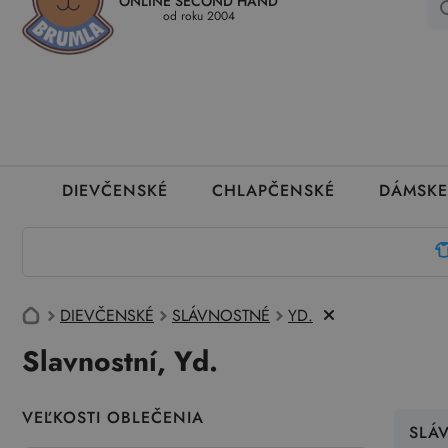
ONLINE SECOND HAND
Kedy a ako dostanem tovar
Ako môžem vrátiť oblečenie
Ako
od roku 2004
DIEVČENSKÉ
CHLAPČENSKÉ
DÁMSKE
DIEVČENSKÉ
SLÁVNOSTNÉ
YD.
Slavnostní, Yd.
VEĽKOSTI OBLEČENIA
SLÁ