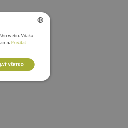
ášho webu. Vďaka
SLOVAK
lama.
Prečítať
ENGLISH
JAŤ VŠETKO