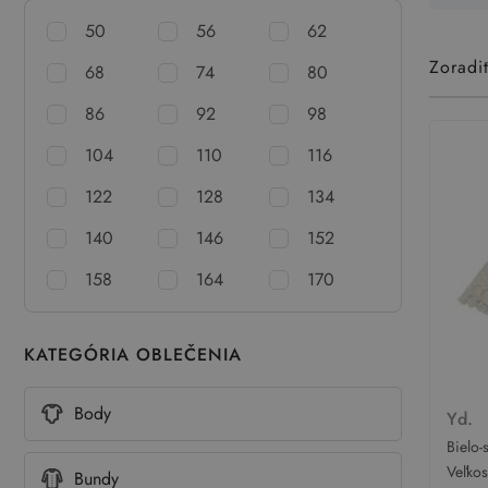
50
56
62
Zoradi
68
74
80
86
92
98
104
110
116
122
128
134
140
146
152
158
164
170
KATEGÓRIA OBLEČENIA
Body
Yd.
Bielo-
vzorov
Veľko
Bundy