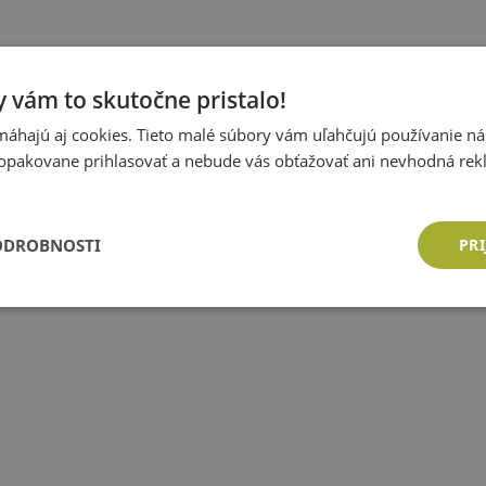
 vám to skutočne pristalo!
áhajú aj cookies. Tieto malé súbory vám uľahčujú používanie n
opakovane prihlasovať a nebude vás obťažovať ani nevhodná rek
ODROBNOSTI
PRI