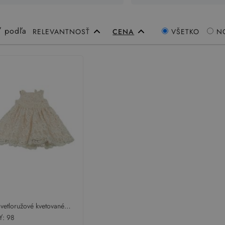
ť podľa
RELEVANTNOSŤ
CENA
VŠETKO
N
svetloružové kvetované
ané slávnostné šaty Yd.
sť:
98