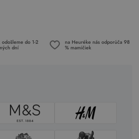
k odošleme do 1-2
na Heuréke nás odporúča 98
ných dní
% mamičiek