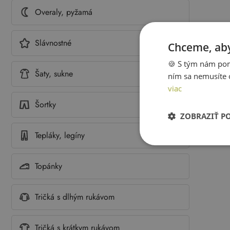
Overaly, pyžamá
Slávnostné
Chceme, aby
🍪 S tým nám pom
Šaty, sukne
ním sa nemusíte 
viac
Šortky
ZOBRAZIŤ P
Tepláky, legíny
Topánky
Tričká s dlhým rukávom
Tričká s krátkym rukávom