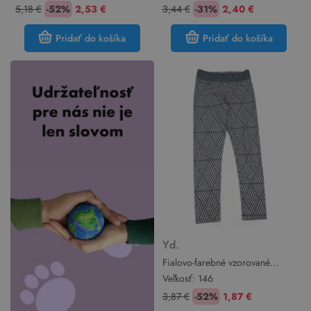
5,18 €
-52%
2,53 €
3,44 €
-31%
2,40 €
Pridať do košíka
Pridať do košíka
Yd.
Fialovo-farebné vzorované
športové legíny Yd.
Veľkosť:
146
3,87 €
-52%
1,87 €