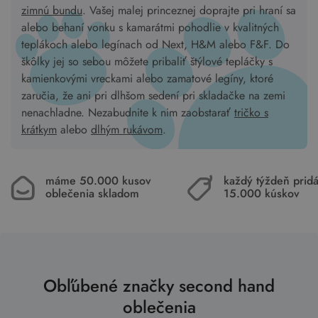
zimnú bundu
. Vašej malej princeznej doprajte pri hraní sa
alebo behaní vonku s kamarátmi pohodlie v kvalitných
teplákoch alebo legínach od Next, H&M alebo F&F. Do
škôlky jej so sebou môžete pribaliť štýlové tepláčky s
kamienkovými vreckami alebo zamatové legíny, ktoré
zaručia, že ani pri dlhšom sedení pri skladačke na zemi
nenachladne. Nezabudnite k nim zaobstarať
tričko s
krátkym
alebo
dlhým rukávom
.
máme 50.000 kusov
každý týždeň pri
oblečenia skladom
15.000 kúskov
Obľúbené značky second hand
oblečenia