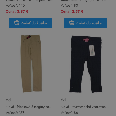
legíny Yd.
vzhledu YD
Veľkosť:
140
Veľkosť:
80
Cena: 3,87 €
Cena: 2,57 €
Pridať do košíka
Pridať do košíka
Yd.
Yd.
Nové - Piesková é tregíny so
Nové - tmavomodré vzorované
zipy Yd.
pletené legíny Yd.
Veľkosť:
158
Veľkosť:
86