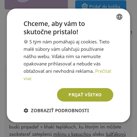
Pridať do košíka
Chceme, aby vám to
skutočne pristalo!
Prezeráte si 1. stránku z 1
SLOVAK
🍪 S tým nám pomáhajú aj cookies. Tieto
ENGLISH
1
malé súbory vám uľahčujú používanie
nášho webu. Vďaka ním sa nemusíte
opakovane prihlasovať a nebude vás
obťažovať ani nevhodná reklama.
Prečítať
Dievčenské tepláky a legíny, Yd.
viac
Vašich malých dobrodruhov naháňajú piráti, musia
PRIJAŤ VŠETKO
bojovať s drakmi a príšerami alebo sa za vás postaviť
pred zlými návštevníkmi z vesmíru a vy ich za to oblečiete
ZOBRAZIŤ PODROBNOSTI
do pohodlných značkových tepláčikov, v ktorých môžu
neúnavne pracovať na záchrane ľudstva. Ako hrdinovia si
budú pripadať v khaki teplákoch, ku ktorým im môžete
zaobstarať zateplenú
mikinu s kapucňou
alebo
šušťákovú