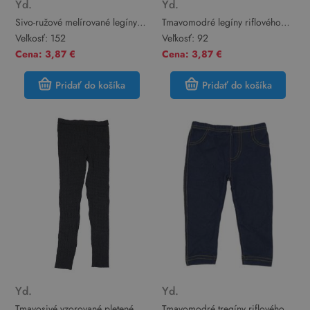
Yd.
Yd.
Sivo-ružové melírované legíny
Tmavomodré legíny riflového
Yd.
vzhledu Yd.
Veľkosť:
152
Veľkosť:
92
Cena: 3,87 €
Cena: 3,87 €
Pridať do košíka
Pridať do košíka
Yd.
Yd.
Tmavosivé vzorované pletené
Tmavomodré tregíny riflového