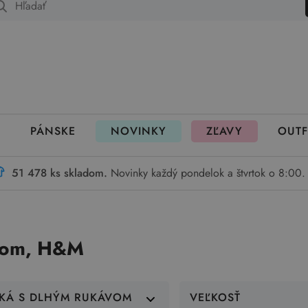
 fungujú rezervácie
PÁNSKE
NOVINKY
ZĽAVY
OUTF
51 478 ks skladom.
Novinky každý pondelok a štvrtok o 8:00.
ávom, H&M
ČKÁ S DLHÝM RUKÁVOM
VEĽKOSŤ