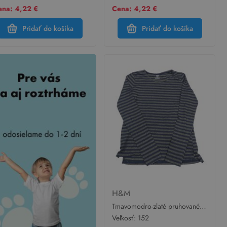
ena: 4,22 €
Cena: 4,22 €
Pridať do košíka
Pridať do košíka
H&M
Tmavomodro-zlaté pruhované
tričko H&M
Veľkosť:
152