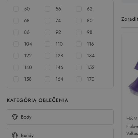
50
56
62
Zoradi
68
74
80
86
92
98
104
110
116
122
128
134
140
146
152
158
164
170
KATEGÓRIA OBLEČENIA
Body
H&
Fialov
Kitty 
Veľko
Bundy