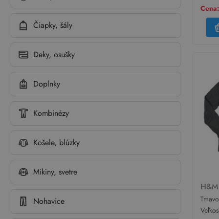
Cena:
Čiapky, šály
Deky, osušky
Doplnky
Kombinézy
Košele, blúzky
Mikiny, svetre
H&
Tmavos
Nohavice
H&M
Veľko