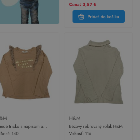
Cena: 3,87 €
Pridať do košíka
&M
H&M
edé tričko s nápisom a
Béžový rebrovaný rolák H&M
lány H&M
ľkosť:
140
Veľkosť:
116