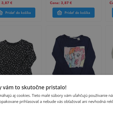
 3,87 €
Cena: 3,87 €
C
Pridať do košíka
Pridať do košíka
 vám to skutočne pristalo!
M
H&M
H
áhajú aj cookies. Tieto malé súbory vám uľahčujú používanie n
modré kvietkovane tričko
Tmavomodré tričko s My Little
Bi
opakovane prihlasovať a nebude vás obťažovať ani nevhodná rek
Pony z překlápěcích flitrů H&M
vo
sť:
98
Veľkosť:
110
Ve