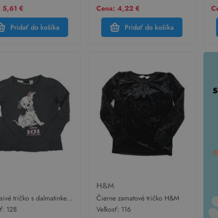
 5,61 €
Cena: 4,22 €
C
Pridať do košíka
Pridať do košíka
M
H&M
ivé tričko s dalmatinkem
Čierne zamatové tričko H&M
sť:
128
Veľkosť:
116