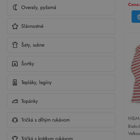
Cena:
Overaly, pyžamá
Slávnostné
Šaty, sukne
Šortky
Tepláky, legíny
Topánky
H&
Tričká s dlhým rukávom
Bielo-
s náp
Veľko
Tričká s krátkym rukávom