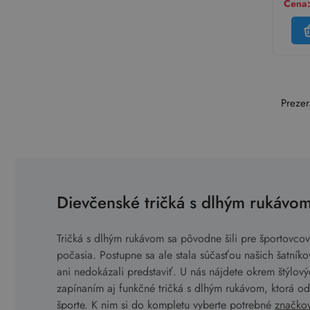
Cena:
Prezer
Dievčenské tričká s dlhým rukáv
Tričká s dlhým rukávom sa pôvodne šili pre športovcov
počasia. Postupne sa ale stala súčasťou našich šatníko
ani nedokázali predstaviť. U nás nájdete okrem štýlový
zapínaním aj funkčné tričká s dlhým rukávom, ktorá odv
športe. K nim si do kompletu vyberte potrebné
značkov