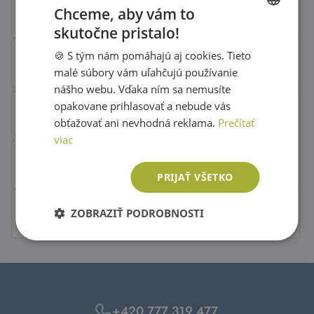
Chceme, aby vám to
skutočne pristalo!
SLOVAK
🍪 S tým nám pomáhajú aj cookies. Tieto
ENGLISH
malé súbory vám uľahčujú používanie
nášho webu. Vďaka ním sa nemusíte
opakovane prihlasovať a nebude vás
obťažovať ani nevhodná reklama.
Prečítať
viac
PRIJAŤ VŠETKO
ZOBRAZIŤ PODROBNOSTI
+420 777 319 477