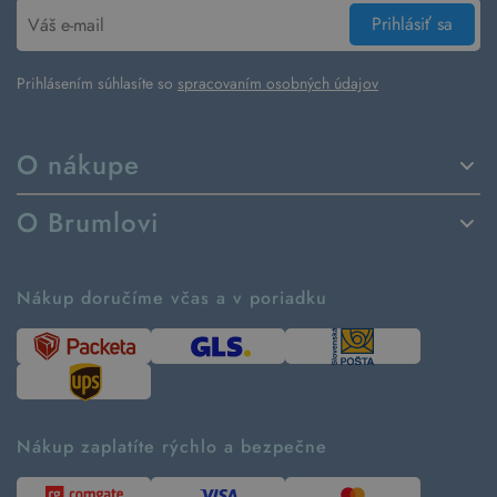
Prihlásiť sa
Prihlásením súhlasíte so
spracovaním osobných údajov
O nákupe
Spôsoby dodania a platby
O Brumlovi
Vrátenie tovaru a reklamácia
Príbeh značky
Ako fungujú rezervácie
Ako tvoríme second hand
Nákup doručíme včas a v poriadku
Návod ako nakupovať
Časté otázky
Tabuľka veľkostí
Kde pomáhame
Predávané značky
Udržateľnosť
Recenzie zákazníkov
Blog
Nákup zaplatíte rýchlo a bezpečne
Kontakt
Pre médiá