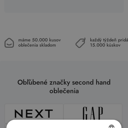
máme 50.000 kusov
každý týždeň pri
oblečenia skladom
15.000 kúskov
Obľúbené značky second hand
oblečenia