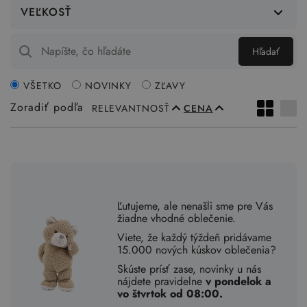
VEĽKOSŤ
Hľadať
VŠETKO
NOVINKY
ZĽAVY
Zoradiť podľa
RELEVANTNOSŤ
CENA
Ľutujeme, ale nenašli sme pre Vás
žiadne vhodné oblečenie.
Viete, že každý týždeň pridávame
15.000 nových kúskov oblečenia?
Skúste prísť zase, novinky u nás
nájdete pravidelne
v pondelok a
vo štvrtok od 08:00.