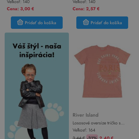
tričko s potlačou River Island
River Island
Veľkosť:
140
Veľkosť:
140
Cena: 3,00 €
Cena: 2,57 €
Pridať do košíka
Pridať do košíka
River Island
Lososové oversize tričko s
nápismi River Island
Veľkosť:
164
3,44 €
-31%
2,40 €