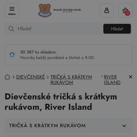
ONLINE SECOND HAND
0
od roku 2004
Hľadať
50 387 ks skladom.
Novinky každý pondelok a štvrtok o 8:00.
DIEVČENSKÉ
TRIČKÁ S KRÁTKYM
RIVER
RUKÁVOM
ISLAND
Dievčenské tričká s krátkym
rukávom, River Island
TRIČKÁ S KRÁTKYM RUKÁVOM