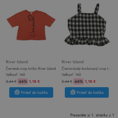
River Island
River Island
Červené crop tričko River Island
Čierno-biely kockovaný crop top
River Island
Veľkosť:
140
Veľkosť:
140
3,44 €
-66%
1,18 €
3,44 €
-66%
1,18 €
Pridať do košíka
Pridať do košíka
Prezeráte si 1. stránku z 1