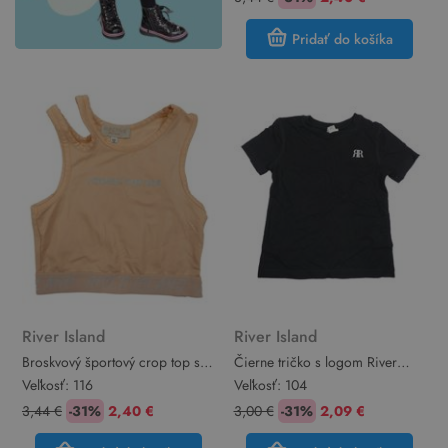
Pridať do košíka
River Island
River Island
Broskvový športový crop top s
Čierne tričko s logom River
prestrihom River Island
Island
Veľkosť:
116
Veľkosť:
104
3,44 €
-31%
2,40 €
3,00 €
-31%
2,09 €