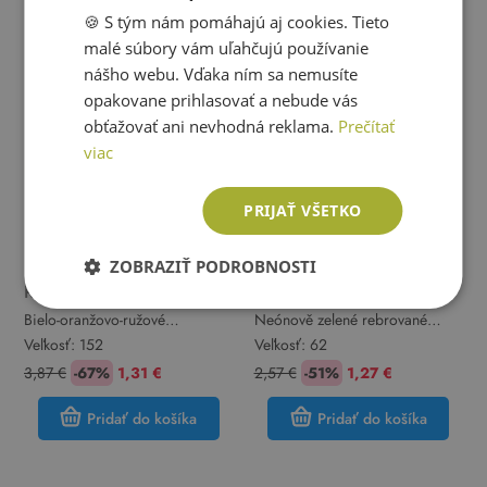
🍪 S tým nám pomáhajú aj cookies. Tieto
ENGLISH
malé súbory vám uľahčujú používanie
nášho webu. Vďaka ním sa nemusíte
opakovane prihlasovať a nebude vás
obťažovať ani nevhodná reklama.
Prečítať
viac
PRIJAŤ VŠETKO
ZOBRAZIŤ PODROBNOSTI
River Island
River Island
Bielo-oranžovo-ružové
Neónově zelené rebrované
vzorované trblietavé šifónové
tričko a volániky River Island
Veľkosť:
152
Veľkosť:
62
crop tričko River Island
3,87 €
-67%
1,31 €
2,57 €
-51%
1,27 €
Pridať do košíka
Pridať do košíka