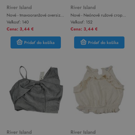
River Island
River Island
Nové - tmavooranžové oversize
Nové - Neónově ružové crop
crop tričko s nápismi a kvetmi a
tričko s třešničkami z flitrů River
Veľkosť:
140
Veľkosť:
152
volánikmi RIVER ISLAND
Island
Cena: 3,44 €
Cena: 3,44 €
Pridať do košíka
Pridať do košíka
River Island
River Island