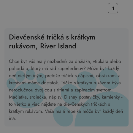
1
Dievčenské tričká s krátkym
rukávom, River Island
Chce byť váš malý nezbedník za drsňáka, vtipkára alebo
pohodára, ktorý má rád superhrdinov? Môže byť každý
deň niekým iným, pretože tričiek s nápismi, obrázkami a
kresbami máme dostatok. Tričko s krátkym rukávom býva
nerozlučnou dvojicou s
riflami
a zapínacím
svetrom
.
Mačiatka, srdiečka, nápisy, Disney postavičky, kamienky -
to všetko a viac nájdete na dievčenských tričkách s
krátkym rukávom. Vaša malá rebelka môže byť každý deň
iná.