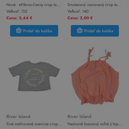
Nové - stříbrno-čierny crop top
Smotanový vzorovaný crop top s
s mašlou River Island
volánikmi River Island
Veľkosť:
152
Veľkosť:
140
Cena: 3,44 €
Cena: 3,00 €
Pridať do košíka
Pridať do košíka
River Island
River Island
Sivé melírované oversize crop
Neónově lososový voľné ý top