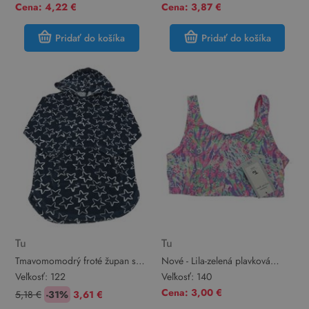
Cena: 4,22 €
Cena: 3,87 €
Pridať do košíka
Pridať do košíka
Tu
Tu
Tmavomomodrý froté župan s
Nové - Lila-zelená plavková
hviezdičkami a kapucňou Tu
lambáda Tu
Veľkosť:
122
Veľkosť:
140
Cena: 3,00 €
5,18 €
-31%
3,61 €