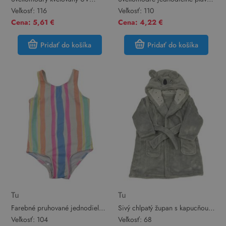
overal Tu
s ovociem Tu
Veľkosť:
116
Veľkosť:
110
Cena: 5,61 €
Cena: 4,22 €
Pridať do košíka
Pridať do košíka
Tu
Tu
Farebné pruhované jednodielne
Sivý chlpatý župan s kapucňou a
plavky Tu
uškami Tu
Veľkosť:
104
Veľkosť:
68