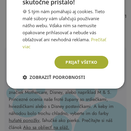
skutočne pristalo!
SLOVAK
🍪 S tým nám pomáhajú aj cookies. Tieto
ENGLISH
Prezeráte si 1. stránku z 1
malé súbory vám uľahčujú používanie
nášho webu. Vďaka ním sa nemusíte
1
opakovane prihlasovať a nebude vás
obťažovať ani nevhodná reklama.
Prečítať
viac
Dievčenské župany a plavky, Tu
PRIJAŤ VŠETKO
Po veľkom dobrodružstve v bazéne alebo vo vani zabaľte
ZOBRAZIŤ PODROBNOSTI
vašich malých plavcov do hrejivých županov s rozkošnými
detskými motívmi s kapuckou alebo bez nej od overených
značiek Mothercare, Disney, alebo napríklad M & S.
Princezné ocenia naše froté župany so srdiečkami,
hviezdičkami alebo s Disney postavičkami. A keby im
náhodou bolo trochu chladno, vyberte im do farby
huňaté ponožky
, ľahučké ako pierko. Prečítajte si náš
článok
Ako sa obliecť na pláž.