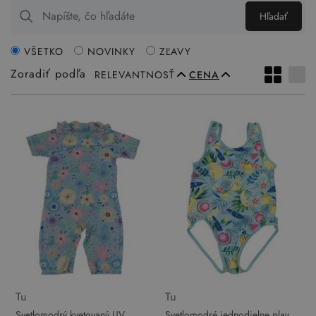
Hľadať
VŠETKO
NOVINKY
ZĽAVY
Zoradiť podľa
RELEVANTNOSŤ
CENA
Tu
Tu
Svetlomodrý kvetovaný UV
Svetlomodré jednodielne plavky