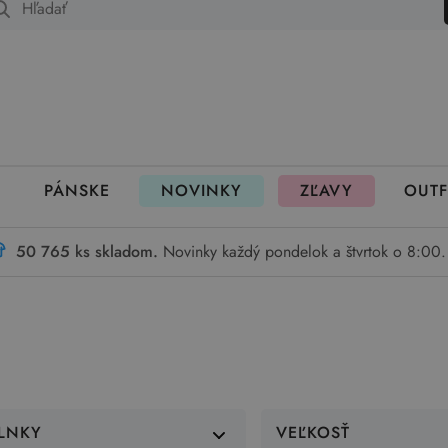
 fungujú rezervácie
PÁNSKE
NOVINKY
ZĽAVY
OUTF
50 765 ks skladom.
Novinky každý pondelok a štvrtok o 8:00.
LNKY
VEĽKOSŤ