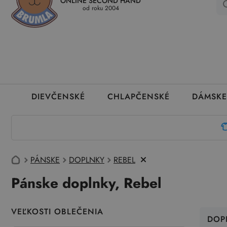
ONLINE SECOND HAND
Kedy a ako dostanem tovar
Ako môžem vrátiť oblečenie
Ako
od roku 2004
DIEVČENSKÉ
CHLAPČENSKÉ
DÁMSKE
PÁNSKE
DOPLNKY
REBEL
Pánske doplnky, Rebel
VEĽKOSTI OBLEČENIA
DOP