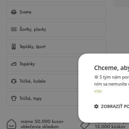
Svetre
Šortky, plavky
Tepláky, šport
Topánky
Chceme, aby
🍪 S tým nám pom
Tričká, košele
ním sa nemusíte 
viac
Tričká, topy
ZOBRAZIŤ P
máme 50.000 kusov
každý týždeň pr
oblečenia skladom
15.000 kúskov