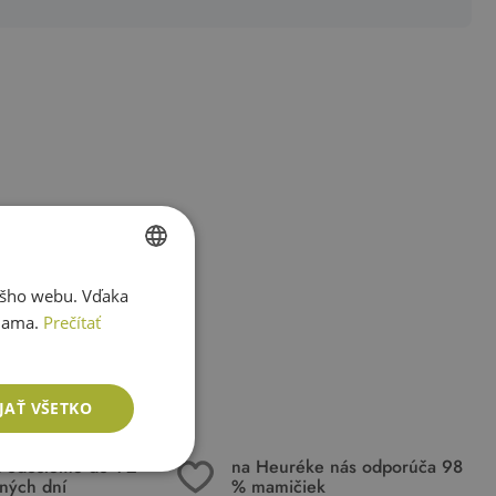
ášho webu. Vďaka
SLOVAK
lama.
Prečítať
ENGLISH
JAŤ VŠETKO
k odošleme do 1-2
na Heuréke nás odporúča 98
ných dní
% mamičiek