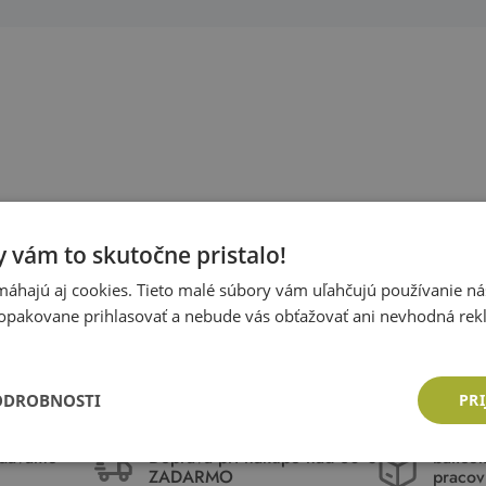
 vám to skutočne pristalo!
áhajú aj cookies. Tieto malé súbory vám uľahčujú používanie n
opakovane prihlasovať a nebude vás obťažovať ani nevhodná rek
ODROBNOSTI
PRI
idávame
Doprava pri nákupe nad 80 €
balíče
ZADARMO
pracov