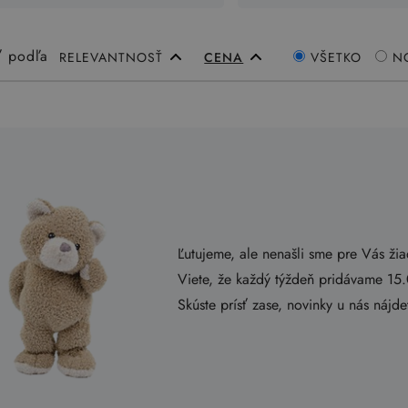
ť podľa
RELEVANTNOSŤ
CENA
VŠETKO
N
Ľutujeme, ale nenašli sme pre Vás ži
Viete, že každý týždeň pridávame 15
Skúste prísť zase, novinky u nás nájd