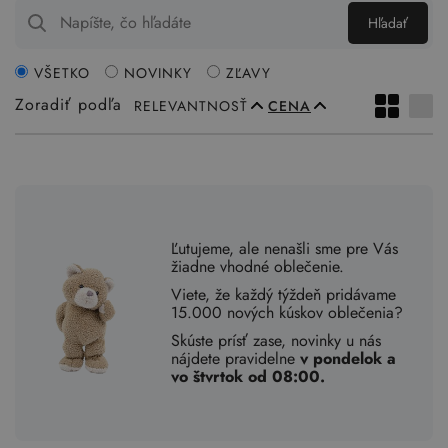
Hľadať
VŠETKO
NOVINKY
ZĽAVY
Zoradiť podľa
RELEVANTNOSŤ
CENA
Ľutujeme, ale nenašli sme pre Vás
žiadne vhodné oblečenie.
Viete, že každý týždeň pridávame
15.000 nových kúskov oblečenia?
Skúste prísť zase, novinky u nás
nájdete pravidelne
v pondelok a
vo štvrtok od 08:00.