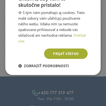
skutočne pristalo!
SLOVAK
🍪 S tým nám pomáhajú aj cookies. Tieto
ENGLISH
malé súbory vám uľahčujú používanie
nášho webu. Vďaka ním sa nemusíte
opakovane prihlasovať a nebude vás
obťažovať ani nevhodná reklama.
Prečítať
viac
PRIJAŤ VŠETKO
ZOBRAZIŤ PODROBNOSTI
+420 777 319 477
Pon - Pia 7:00 - 15:00