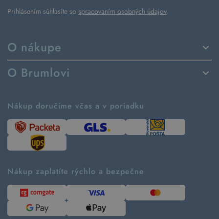
Prihlásením súhlasíte so
spracovaním osobných údajov
O nákupe
Spôsoby dodania a platby
O Brumlovi
Vrátenie tovaru a reklamácia
Príbeh značky
Ako fungujú rezervácie
Ako tvoríme second hand
Nákup doručíme včas a v poriadku
Návod ako nakupovať
Časté otázky
Tabuľka veľkostí
Kde pomáhame
Predávané značky
Udržateľnosť
Recenzie zákazníkov
Blog
Nákup zaplatíte rýchlo a bezpečne
Kontakt
Pre médiá