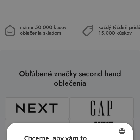
máme 50.000 kusov
každý týždeň pri
oblečenia skladom
15.000 kúskov
Obľúbené značky second hand
oblečenia
Chceme, aby vám to