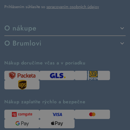
Prihlásením súhlasíte so
spracovaním osobných údajov
O nákupe
Spôsoby dodania a platby
O Brumlovi
Vrátenie tovaru a reklamácia
Príbeh značky
Ako fungujú rezervácie
Ako tvoríme second hand
Nákup doručíme včas a v poriadku
Návod ako nakupovať
Časté otázky
Tabuľka veľkostí
Kde pomáhame
Predávané značky
Udržateľnosť
Recenzie zákazníkov
Blog
Nákup zaplatíte rýchlo a bezpečne
Kontakt
Pre médiá