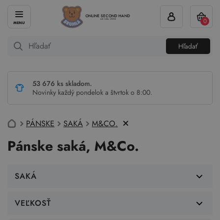
ONLINE SECOND HAND
0
od roku 2004
Hľadať
53 676 ks skladom.
Novinky každý pondelok a štvrtok o 8:00.
PÁNSKE
SAKÁ
M&CO.
Pánske saká, M&Co.
SAKÁ
VEĽKOSŤ