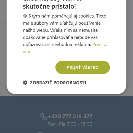
skutočne pristalo!
SLOVAK
🍪 S tým nám pomáhajú aj cookies. Tieto
ENGLISH
malé súbory vám uľahčujú používanie
nášho webu. Vďaka ním sa nemusíte
opakovane prihlasovať a nebude vás
obťažovať ani nevhodná reklama.
Prečítať
viac
PRIJAŤ VŠETKO
ZOBRAZIŤ PODROBNOSTI
+420 777 319 477
Pon - Pia 7:00 - 15:00