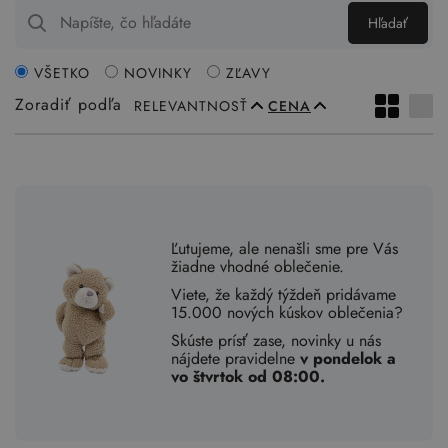
Hľadať
VŠETKO
NOVINKY
ZĽAVY
Zoradiť podľa
RELEVANTNOSŤ
CENA
Ľutujeme, ale nenašli sme pre Vás
žiadne vhodné oblečenie.
Viete, že každý týždeň pridávame
15.000 nových kúskov oblečenia?
Skúste prísť zase, novinky u nás
nájdete pravidelne
v pondelok a
vo štvrtok od 08:00.