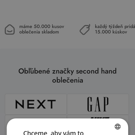
máme 50.000 kusov
každý týždeň pri
oblečenia skladom
15.000 kúskov
Obľúbené značky second hand
oblečenia
Chceme, aby vám to