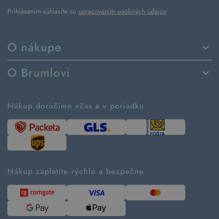
Prihlásením súhlasíte so
spracovaním osobných údajov
O nákupe
Spôsoby dodania a platby
O Brumlovi
Vrátenie tovaru a reklamácia
Príbeh značky
Ako fungujú rezervácie
Ako tvoríme second hand
Nákup doručíme včas a v poriadku
Návod ako nakupovať
Časté otázky
Tabuľka veľkostí
Kde pomáhame
Predávané značky
Udržateľnosť
Recenzie zákazníkov
Blog
Nákup zaplatíte rýchlo a bezpečne
Kontakt
Pre médiá