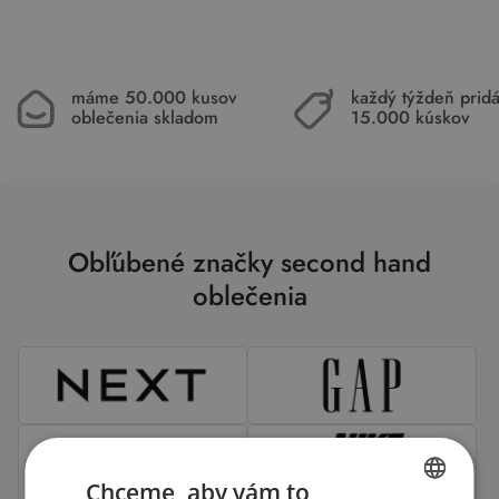
máme 50.000 kusov
každý týždeň pri
oblečenia skladom
15.000 kúskov
Obľúbené značky second hand
oblečenia
Chceme, aby vám to