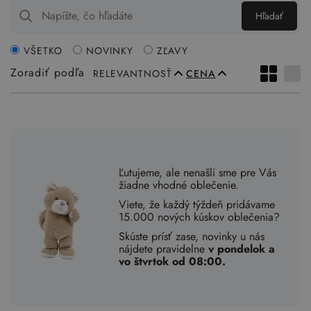
Hľadať
VŠETKO
NOVINKY
ZĽAVY
Zoradiť podľa
RELEVANTNOSŤ
CENA
Ľutujeme, ale nenašli sme pre Vás
žiadne vhodné oblečenie.
Viete, že každý týždeň pridávame
15.000 nových kúskov oblečenia?
Skúste prísť zase, novinky u nás
nájdete pravidelne
v pondelok a
vo štvrtok od 08:00.