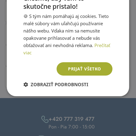
skutočne pristalo!
SLOVAK
🍪 S tým nám pomáhajú aj cookies. Tieto
ENGLISH
malé súbory vám uľahčujú používanie
nášho webu. Vďaka ním sa nemusíte
opakovane prihlasovať a nebude vás
obťažovať ani nevhodná reklama.
Prečítať
viac
PRIJAŤ VŠETKO
ZOBRAZIŤ PODROBNOSTI
+420 777 319 477
Pon - Pia 7:00 - 15:00