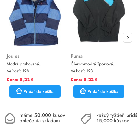
Joules
Puma
P
Modrá pruhovaná
Čierno-modrá športová
T
nepromokavá jarná bunda s
šušťáková bunda s logom
j
Veľkosť:
128
Veľkosť:
128
V
kapucňou Joules
Puma
k
Cena: 8,22 €
Cena: 8,22 €
C
Pridať do košíka
Pridať do košíka
máme 50.000 kusov
každý týždeň pri
oblečenia skladom
15.000 kúskov