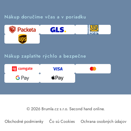
Vrátenie tovaru a reklamácia
Príbeh značky
Ako fungujú rezervácie
Ako tvoríme second hand
Nákup doručíme včas a v poriadku
Návod ako nakupovať
Časté otázky
Tabuľka veľkostí
Kde pomáhame
Predávané značky
Udržateľnosť
Recenzie zákazníkov
Blog
Nákup zaplatíte rýchlo a bezpečne
Kontakt
Pre médiá
© 2026 Brumla.cz s.r.o.
Second hand online.
Obchodné podmienky
Čo sú Cookies
Ochrana osobných údajov