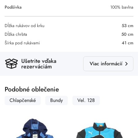
Podšívka
100% bavlna
Dĺžka rukávov od krku
53 cm
Dĺžka chrbta
50 cm
Šírka pod rukávami
41 cm
Ušetrite vďaka
Viac informácií
rezerváciám
Podobné oblečenie
Chlapčenské
Bundy
Vel. 128