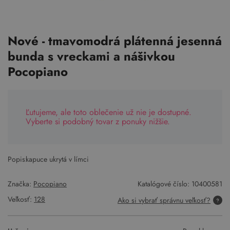
Nové - tmavomodrá plátenná jesenná
bunda s vreckami a nášivkou
Pocopiano
Ľutujeme, ale toto oblečenie už nie je dostupné.
Vyberte si podobný tovar z ponuky nižšie.
Popis:
kapuce ukrytá v límci
Značka:
Pocopiano
Katalógové číslo:
10400581
Veľkosť:
128
Ako si vybrať správnu veľkosť?