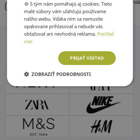
máme 50.000 kusov
každý týždeň pri
🍪 S tým nám pomáhajú aj cookies. Tieto
ENGLISH
oblečenia skladom
15.000 kúskov
malé súbory vám uľahčujú používanie
nášho webu. Vďaka ním sa nemusíte
opakovane prihlasovať a nebude vás
obťažovať ani nevhodná reklama.
Prečítať
viac
Obľúbené značky second hand
oblečenia
PRIJAŤ VŠETKO
ZOBRAZIŤ PODROBNOSTI