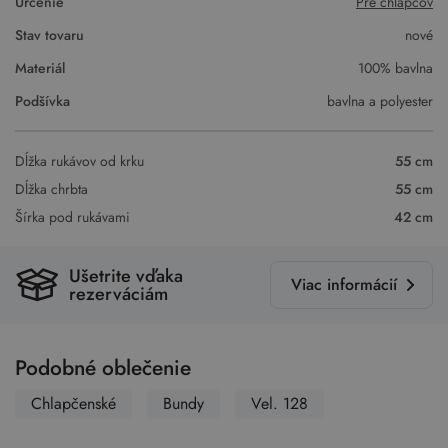
Určenie
Pre chlapcov
Stav tovaru
nové
Materiál
100% bavlna
Podšívka
bavlna a polyester
Dĺžka rukávov od krku
55 cm
Dĺžka chrbta
55 cm
Šírka pod rukávami
42 cm
Ušetrite vďaka
Viac informácií
rezerváciám
Podobné oblečenie
Chlapčenské
Bundy
Vel. 128