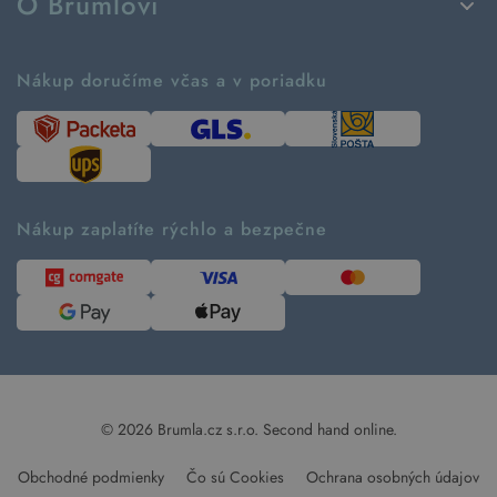
O Brumlovi
Vrátenie tovaru a reklamácia
Príbeh značky
Ako fungujú rezervácie
Ako tvoríme second hand
Nákup doručíme včas a v poriadku
Návod ako nakupovať
Časté otázky
Tabuľka veľkostí
Kde pomáhame
Predávané značky
Udržateľnosť
Recenzie zákazníkov
Blog
Nákup zaplatíte rýchlo a bezpečne
Kontakt
Pre médiá
© 2026 Brumla.cz s.r.o.
Second hand online.
Obchodné podmienky
Čo sú Cookies
Ochrana osobných údajov