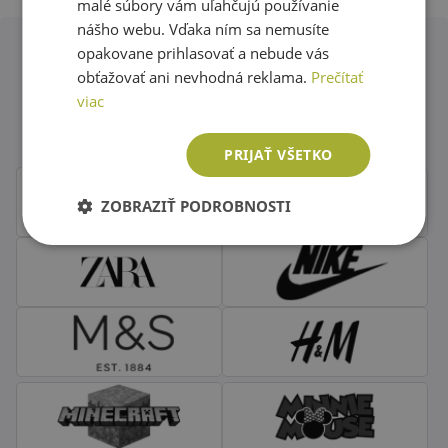
malé súbory vám uľahčujú používanie
nášho webu. Vďaka ním sa nemusíte
opakovane prihlasovať a nebude vás
obťažovať ani nevhodná reklama.
Prečítať
Obľúbené značky second hand
viac
oblečenia
PRIJAŤ VŠETKO
ZOBRAZIŤ PODROBNOSTI