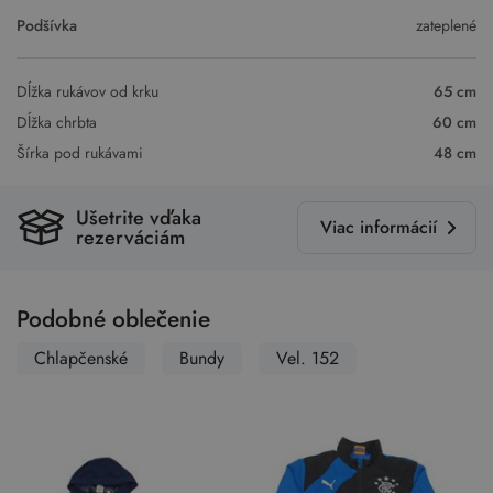
Podšívka
zateplené
Dĺžka rukávov od krku
65 cm
Dĺžka chrbta
60 cm
Šírka pod rukávami
48 cm
Ušetrite vďaka
Viac informácií
rezerváciám
Podobné oblečenie
Chlapčenské
Bundy
Vel. 152