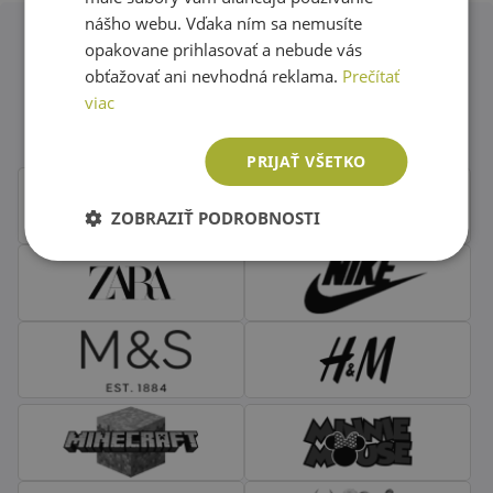
nášho webu. Vďaka ním sa nemusíte
opakovane prihlasovať a nebude vás
Obľúbené značky second hand
obťažovať ani nevhodná reklama.
Prečítať
viac
oblečenia
PRIJAŤ VŠETKO
ZOBRAZIŤ PODROBNOSTI