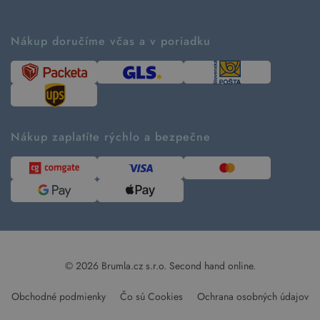
Vrátenie tovaru a reklamácia
Príbeh značky
Ako fungujú rezervácie
Ako tvoríme second hand
Nákup doručíme včas a v poriadku
Návod ako nakupovať
Časté otázky
Tabuľka veľkostí
Kde pomáhame
Predávané značky
Udržateľnosť
Recenzie zákazníkov
Blog
Nákup zaplatíte rýchlo a bezpečne
Kontakt
Pre médiá
© 2026 Brumla.cz s.r.o.
Second hand online.
Obchodné podmienky
Čo sú Cookies
Ochrana osobných údajov