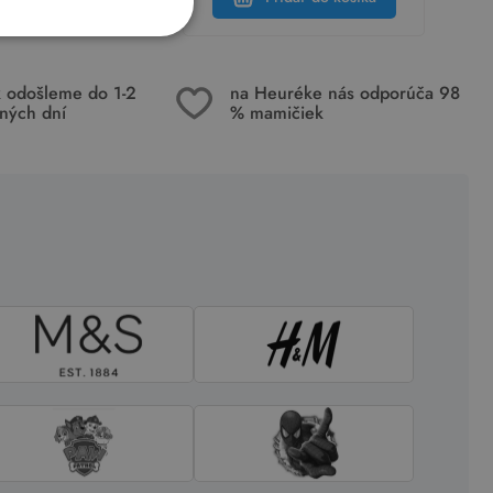
k odošleme do 1-2
na Heuréke nás odporúča 98
ných dní
% mamičiek