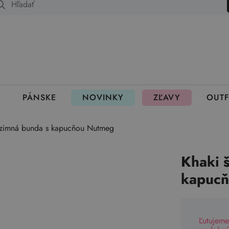
 fungujú rezervácie
PÁNSKE
NOVINKY
ZĽAVY
OUTF
 zimná bunda s kapucňou Nutmeg
Khaki 
kapuc
Ľutujeme