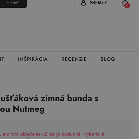
Hľadať
Prihlásiť
(Pon - Pia 7:00 - 15:00)
420 777 319 477
info@brumla.sk
+
0
IT
INŠPIRÁCIA
RECENZIE
BLOG
šušťáková zimná bunda s
ňou Nutmeg
, ale toto oblečenie už nie je dostupné. Vyberte si