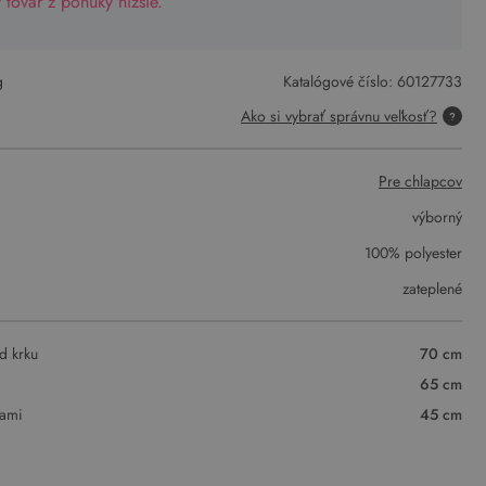
tovar z ponuky nižšie.
g
Katalógové číslo:
60127733
Ako si vybrať správnu veľkosť?
Pre chlapcov
výborný
100% polyester
zateplené
d krku
70 cm
65 cm
vami
45 cm