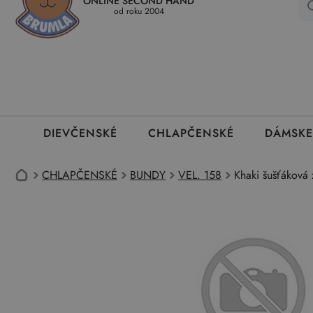
ONLINE SECOND HAND
Kedy a ako dostanem tovar
Ako môžem vrátiť oblečenie
Ako
od roku 2004
DIEVČENSKÉ
CHLAPČENSKÉ
DÁMSKE
CHLAPČENSKÉ
BUNDY
VEL. 158
Khaki šušťáková