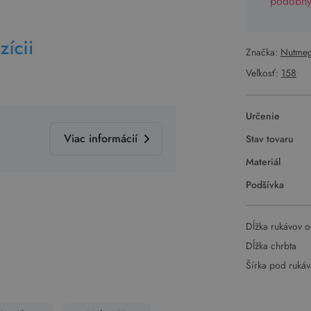
podobný 
Značka:
Nutme
Veľkosť:
158
Určenie
Viac informácií
Stav tovaru
Materiál
Podšívka
Dĺžka rukávov o
Dĺžka chrbta
Šírka pod ruká