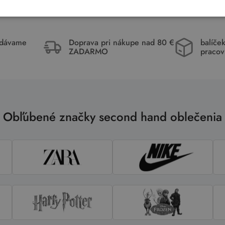
idávame
Doprava pri nákupe nad 80 €
balíče
ZADARMO
pracov
Obľúbené značky second hand oblečenia