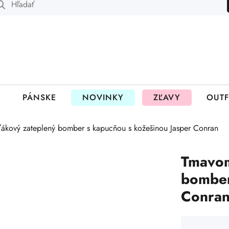
 fungujú rezervácie
PÁNSKE
NOVINKY
ZĽAVY
OUTF
ákový zateplený bomber s kapucňou s kožešinou Jasper Conran
Tmavom
bomber
Conra