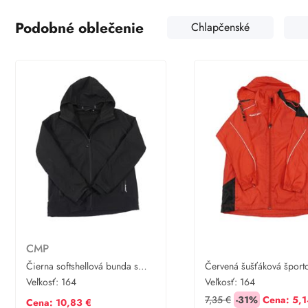
Podobné oblečenie
Chlapčenské
CMP
Čierna softshellová bunda s
Červená šušťáková šport
kapucňou CMP
bunda s ukrývací kapucň
Veľkosť:
164
Veľkosť:
164
7,35 €
-31%
Cena:
5,1
Cena: 10,83 €