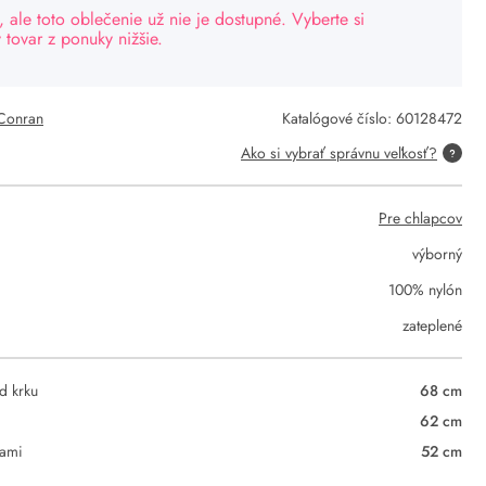
, ale toto oblečenie už nie je dostupné. Vyberte si
tovar z ponuky nižšie.
 Conran
Katalógové číslo:
60128472
Ako si vybrať správnu veľkosť?
Pre chlapcov
výborný
100% nylón
zateplené
d krku
68 cm
62 cm
vami
52 cm