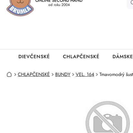
ONLINE SECOND HAND
Kedy a ako dostanem tovar
Ako môžem vrátiť oblečenie
Ako
od roku 2004
DIEVČENSKÉ
CHLAPČENSKÉ
DÁMSKE
CHLAPČENSKÉ
BUNDY
VEL. 164
Tmavomodrý šusť