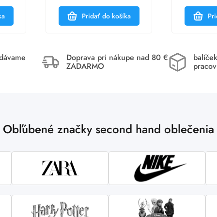
ka
Pridať do košíka
Pri
idávame
Doprava pri nákupe nad 80 €
balíče
ZADARMO
pracov
Obľúbené značky second hand oblečenia