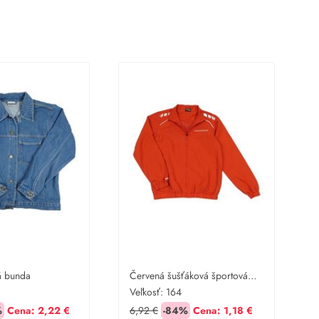
á bunda
Červená šušťáková športová
bunda
Veľkosť:
164
%
Cena:
2,22 €
6,92 €
-84%
Cena:
1,18 €