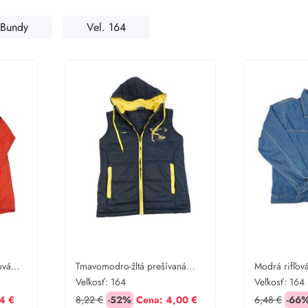
Bundy
Vel. 164
ová
Tmavomodro-žltá prešívaná
Modrá rifľov
ou
šušťáková zateplená vesta s
Veľkosť:
164
Veľkosť:
164
buldozerem a kapucňou
4 €
8,22 €
-52%
Cena:
4,00 €
6,48 €
-66