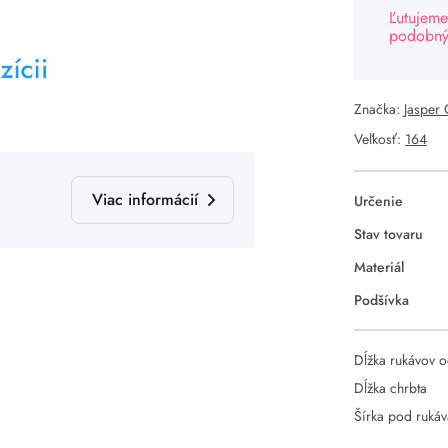
Ľutujeme
podobný 
Značka:
Jasper
Veľkosť:
164
Viac informácií
Určenie
Stav tovaru
Materiál
Podšívka
Dĺžka rukávov o
Dĺžka chrbta
Šírka pod ruká