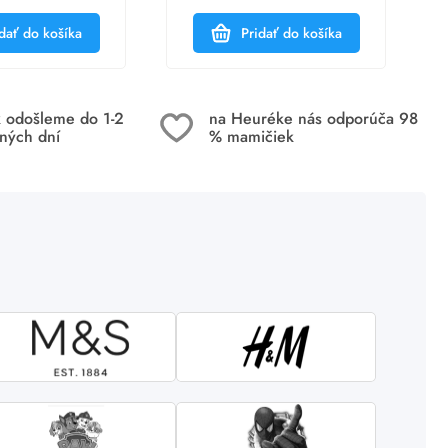
dať do košíka
Pridať do košíka
k odošleme do 1-2
na Heuréke nás odporúča 98
ných dní
% mamičiek