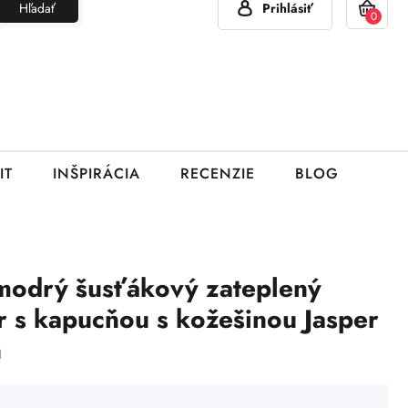
Hľadať
Prihlásiť
(Pon - Pia 7:00 - 15:00)
420 777 319 477
info@brumla.sk
+
0
IT
INŠPIRÁCIA
RECENZIE
BLOG
odrý šusťákový zateplený
 s kapucňou s kožešinou Jasper
n