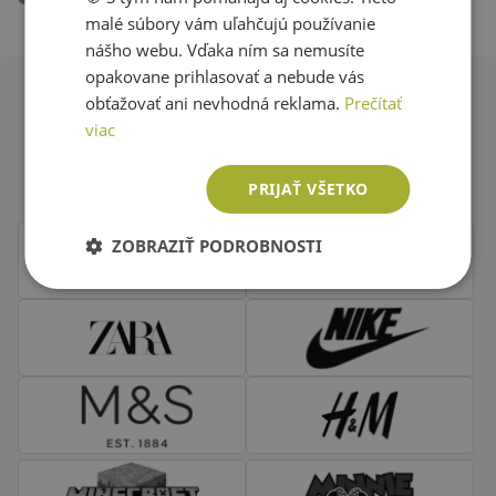
ENGLISH
malé súbory vám uľahčujú používanie
nášho webu. Vďaka ním sa nemusíte
opakovane prihlasovať a nebude vás
obťažovať ani nevhodná reklama.
Prečítať
Obľúbené značky second hand
viac
oblečenia
PRIJAŤ VŠETKO
ZOBRAZIŤ PODROBNOSTI