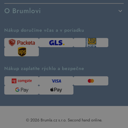
Spôsoby dodania a platby
O Brumlovi
Vrátenie tovaru a reklamácia
Príbeh značky
Ako fungujú rezervácie
Ako tvoríme second hand
Nákup doručíme včas a v poriadku
Návod ako nakupovať
Časté otázky
Tabuľka veľkostí
Kde pomáhame
Predávané značky
Udržateľnosť
Recenzie zákazníkov
Blog
Nákup zaplatíte rýchlo a bezpečne
Kontakt
Pre médiá
© 2026 Brumla.cz s.r.o.
Second hand online.