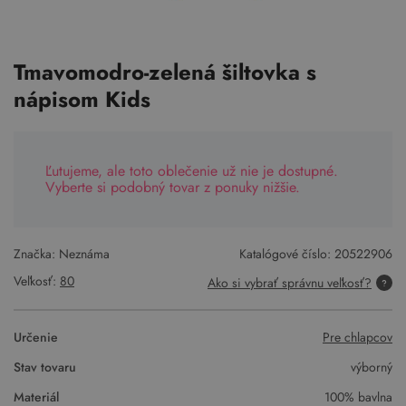
Tmavomodro-zelená šiltovka s
nápisom Kids
Ľutujeme, ale toto oblečenie už nie je dostupné.
Vyberte si podobný tovar z ponuky nižšie.
Značka: Neznáma
Katalógové číslo:
20522906
Veľkosť:
80
Ako si vybrať správnu veľkosť?
Určenie
Pre chlapcov
Stav tovaru
výborný
Materiál
100% bavlna