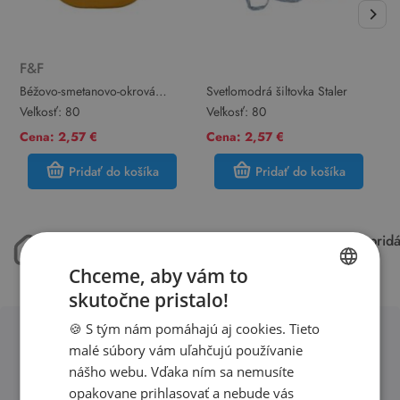
F&F
Béžovo-smetanovo-okrová
Svetlomodrá šiltovka Staler
M
šiltovka s lvem F&F
Veľkosť:
80
Veľkosť:
80
V
Cena: 2,57 €
Cena: 2,57 €
C
Pridať do košíka
Pridať do košíka
máme 50.000 kusov
každý týždeň pri
oblečenia skladom
15.000 kúskov
Chceme, aby vám to
skutočne pristalo!
SLOVAK
🍪 S tým nám pomáhajú aj cookies. Tieto
ENGLISH
malé súbory vám uľahčujú používanie
Obľúbené značky second hand
nášho webu. Vďaka ním sa nemusíte
opakovane prihlasovať a nebude vás
oblečenia