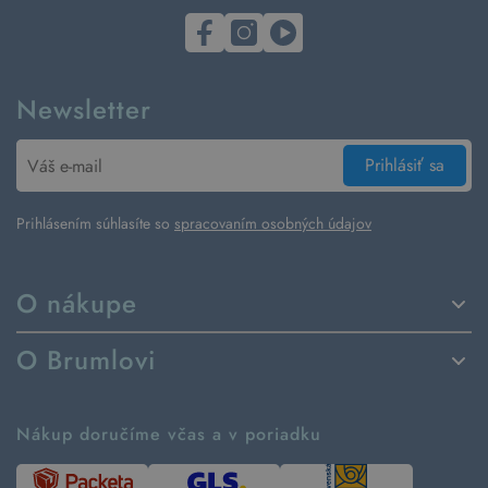
Newsletter
Prihlásiť sa
Prihlásením súhlasíte so
spracovaním osobných údajov
O nákupe
Spôsoby dodania a platby
O Brumlovi
Vrátenie tovaru a reklamácia
Príbeh značky
Ako fungujú rezervácie
Ako tvoríme second hand
Nákup doručíme včas a v poriadku
Návod ako nakupovať
Časté otázky
Tabuľka veľkostí