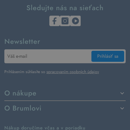
Sledujte nás na sieťach
Newsletter
Prihlásiť sa
Prihlásením súhlasíte so
spracovaním osobných údajov
O nákupe
Spôsoby dodania a platby
O Brumlovi
Vrátenie tovaru a reklamácia
Príbeh značky
Ako fungujú rezervácie
Ako tvoríme second hand
Nákup doručíme včas a v poriadku