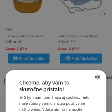
F&F
Béžovo-smetanovo-okrová
Svetlomodrá šiltovka Staler
M
šiltovka s lvem F&F
Veľkosť:
80
Veľkosť:
80
V
Cena: 2,57 €
Cena: 2,57 €
C
Pridať do košíka
Pridať do košíka
máme 50.000 kusov
každý týždeň pri
Chceme, aby vám to
oblečenia skladom
15.000 kúskov
skutočne pristalo!
SLOVAK
🍪 S tým nám pomáhajú aj cookies. Tieto
ENGLISH
malé súbory vám uľahčujú používanie
nášho webu. Vďaka ním sa nemusíte