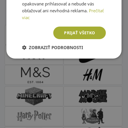
Obľúbené značky second hand
opakovane prihlasovať a nebude vás
oblečenia
obťažovať ani nevhodná reklama.
Prečítať
viac
PRIJAŤ VŠETKO
ZOBRAZIŤ PODROBNOSTI