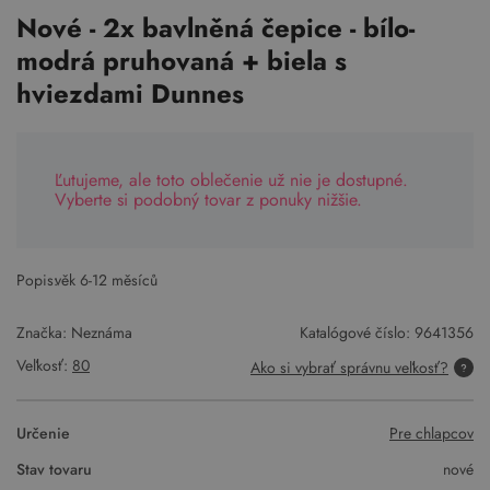
Nové - 2x bavlněná čepice - bílo-
modrá pruhovaná + biela s
hviezdami Dunnes
Ľutujeme, ale toto oblečenie už nie je dostupné.
Vyberte si podobný tovar z ponuky nižšie.
Popis:
věk 6-12 měsíců
Značka: Neznáma
Katalógové číslo:
9641356
Veľkosť:
80
Ako si vybrať správnu veľkosť?
Určenie
Pre chlapcov
Stav tovaru
nové