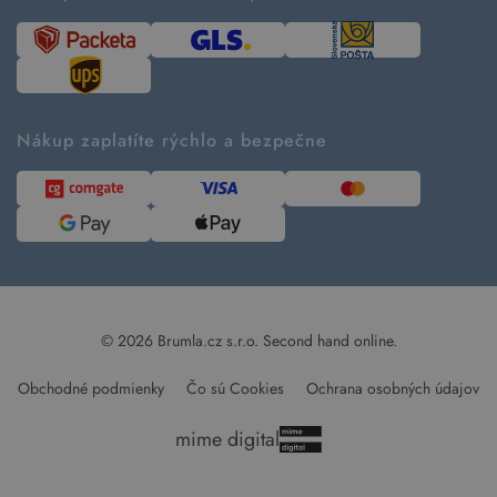
Návod ako nakupovať
Časté otázky
Tabuľka veľkostí
Kde pomáhame
Predávané značky
Udržateľnosť
Recenzie zákazníkov
Blog
Nákup zaplatíte rýchlo a bezpečne
Kontakt
Pre médiá
© 2026 Brumla.cz s.r.o.
Second hand online.
Obchodné podmienky
Čo sú Cookies
Ochrana osobných údajov
mime digital