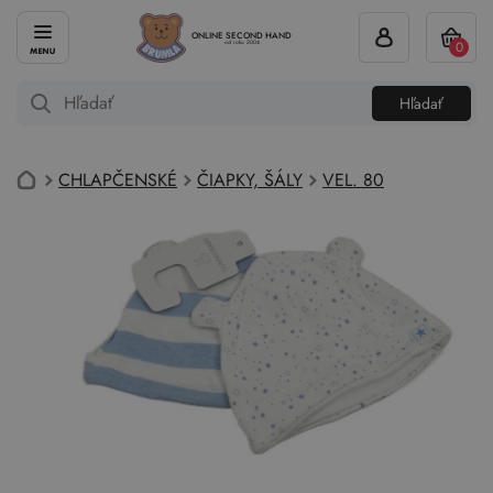
ONLINE SECOND HAND
0
od roku 2004
Hľadať
CHLAPČENSKÉ
ČIAPKY, ŠÁLY
VEL. 80