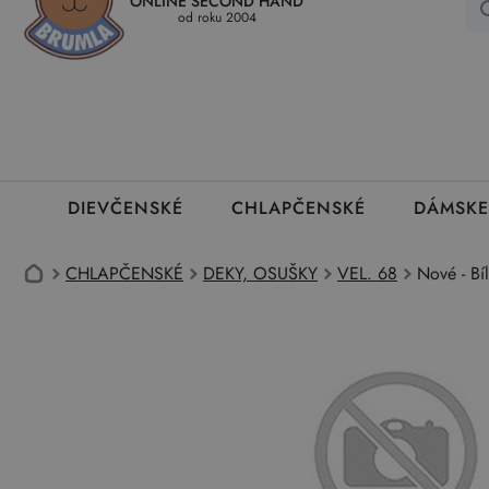
ONLINE SECOND HAND
Kedy a ako dostanem tovar
Ako môžem vrátiť oblečenie
Ako
od roku 2004
DIEVČENSKÉ
CHLAPČENSKÉ
DÁMSKE
CHLAPČENSKÉ
DEKY, OSUŠKY
VEL. 68
Nové - Bí