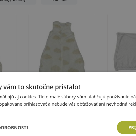
 vám to skutočne pristalo!
áhajú aj cookies. Tieto malé súbory vám uľahčujú používanie n
Lily & Dan
opakovane prihlasovať a nebude vás obťažovať ani nevhodná rek
el s
Smetanový chlupatý zateplený
Sivá chlpatá
spací pytel s mraky Lily & Dan
Veľkosť:
68
Veľkosť:
68
6,92 €
-31%
Cena:
4,83 €
Cena: 3,87
ODROBNOSTI
PRI
ka
Pri
Pridať do košíka