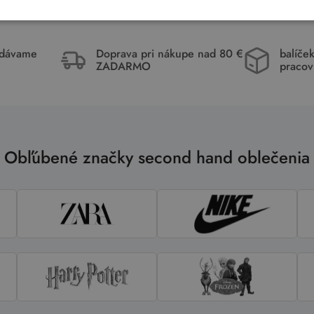
idávame
Doprava pri nákupe nad 80 €
balíče
ZADARMO
pracov
Obľúbené značky second hand oblečenia