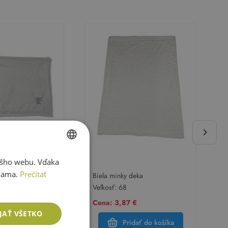
ášho webu. Vďaka
SLOVAK
lama.
Prečítať
 deka so slonom
Biela minky deka
ENGLISH
Veľkosť:
68
 €
Cena: 3,87 €
JAŤ VŠETKO
dať do košíka
Pridať do košíka