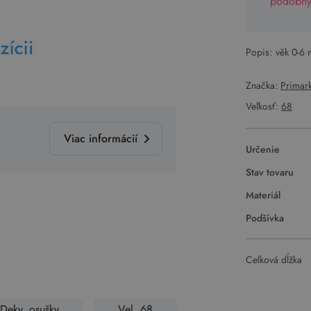
podobný 
Popis:
věk 0-6 
Značka:
Primar
Veľkosť:
68
Viac informácií
Určenie
Stav tovaru
Materiál
Podšívka
Celková dĺžka
Deky, osušky
Vel. 68