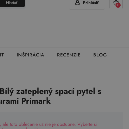
Hľadať
Prihlásiť
(Pon - Pia 7:00 - 15:00)
420 777 319 477
info@brumla.sk
+
0
IT
INŠPIRÁCIA
RECENZIE
BLOG
Bílý zateplený spací pytel s
urami Primark
, ale toto oblečenie už nie je dostupné. Vyberte si