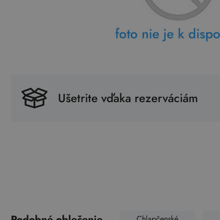
Ušetrite vďaka rezerváciám
Podobné oblečenie
Chlapčenské