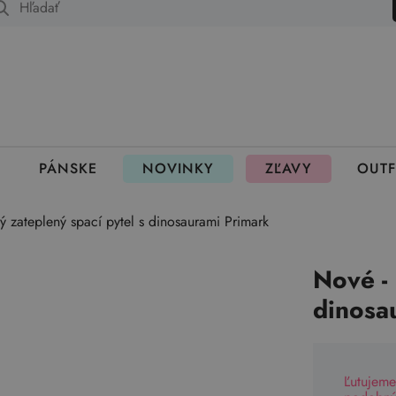
 fungujú rezervácie
PÁNSKE
NOVINKY
ZĽAVY
OUTF
lý zateplený spací pytel s dinosaurami Primark
Nové - 
dinosa
Ľutujeme