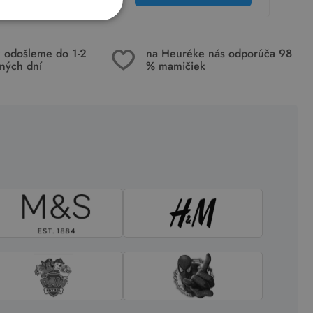
k odošleme do 1-2
na Heuréke nás odporúča 98
ných dní
% mamičiek