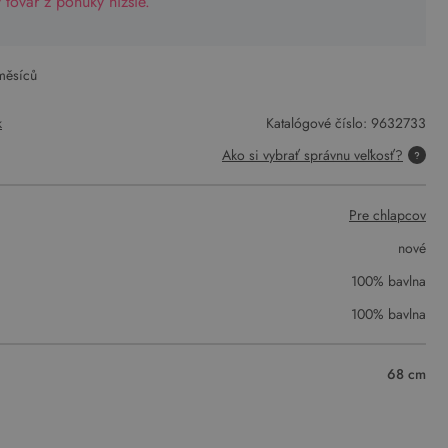
tovar z ponuky nižšie.
měsíců
k
Katalógové číslo:
9632733
Ako si vybrať správnu veľkosť?
Pre chlapcov
nové
100% bavlna
100% bavlna
68 cm