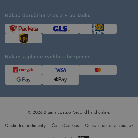
Príbeh značky
Ako fungujú rezervácie
Ako tvoríme second hand
Nákup doručíme včas a v poriadku
Návod ako nakupovať
Časté otázky
Tabuľka veľkostí
Kde pomáhame
Predávané značky
Udržateľnosť
Recenzie zákazníkov
Blog
Nákup zaplatíte rýchlo a bezpečne
Kontakt
Pre médiá
© 2026 Brumla.cz s.r.o.
Second hand online.
Obchodné podmienky
Čo sú Cookies
Ochrana osobných údajov