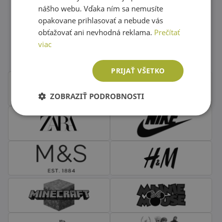
nášho webu. Vďaka ním sa nemusíte
opakovane prihlasovať a nebude vás
Obľúbené značky second hand
obťažovať ani nevhodná reklama.
Prečítať
viac
oblečenia
PRIJAŤ VŠETKO
ZOBRAZIŤ PODROBNOSTI