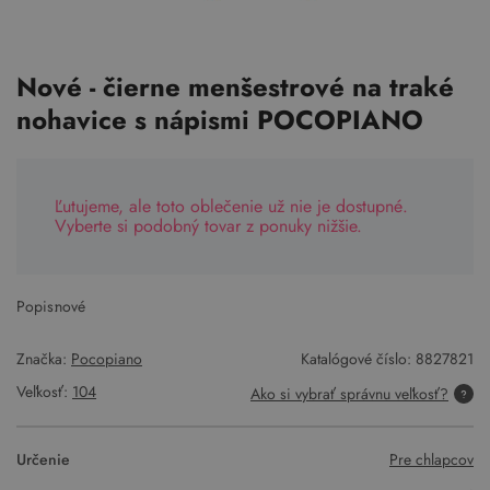
Nové - čierne menšestrové na traké
nohavice s nápismi POCOPIANO
Ľutujeme, ale toto oblečenie už nie je dostupné.
Vyberte si podobný tovar z ponuky nižšie.
Popis:
nové
Značka:
Pocopiano
Katalógové číslo:
8827821
Veľkosť:
104
Ako si vybrať správnu veľkosť?
Určenie
Pre chlapcov