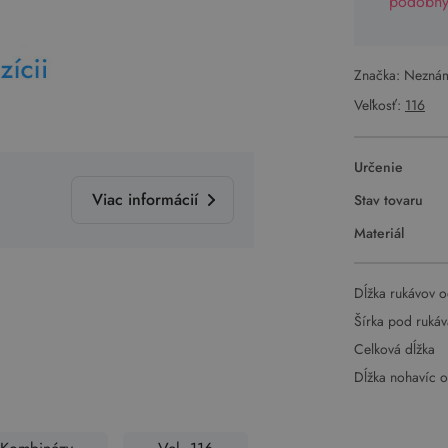
podobný 
Značka: Nezná
Veľkosť:
116
Určenie
Viac informácií
Stav tovaru
Materiál
Dĺžka rukávov o
Šírka pod ruká
Celková dĺžka
Dĺžka nohavíc 