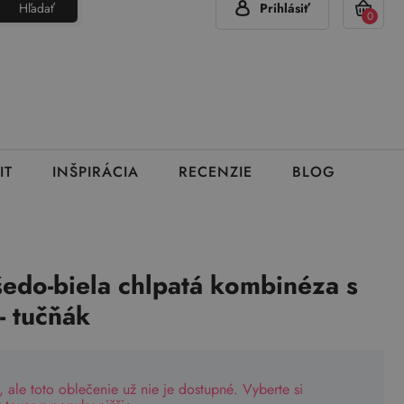
Hľadať
Prihlásiť
(Pon - Pia 7:00 - 15:00)
420 777 319 477
info@brumla.sk
+
0
IT
INŠPIRÁCIA
RECENZIE
BLOG
edo-biela chlpatá kombinéza s
- tučňák
, ale toto oblečenie už nie je dostupné. Vyberte si