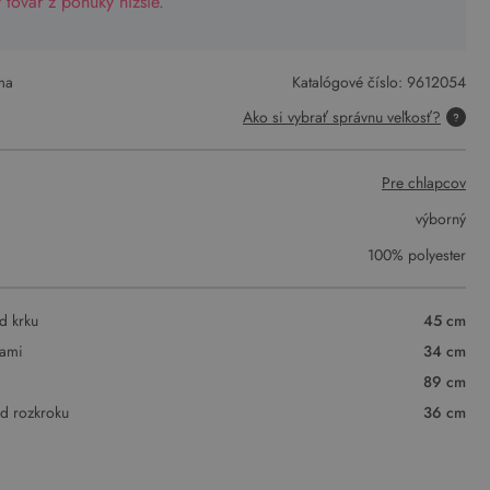
tovar z ponuky nižšie.
ma
Katalógové číslo:
9612054
Ako si vybrať správnu veľkosť?
Pre chlapcov
výborný
100% polyester
d krku
45 cm
vami
34 cm
89 cm
od rozkroku
36 cm