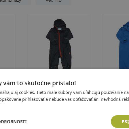
Kombinézy
Vel. 116
 vám to skutočne pristalo!
áhajú aj cookies. Tieto malé súbory vám uľahčujú používanie n
opakovane prihlasovať a nebude vás obťažovať ani nevhodná rek
Tmavomodrá šušťáková
Modrá fleec
á
nepromokavá kombinéza s
kapucí - Leg
Veľkosť:
116
Veľkosť:
116
gatta
kapucňou target dry
Cena: 7,79 €
Cena: 7,35
ODROBNOSTI
PRI
ka
Pridať do košíka
Pri