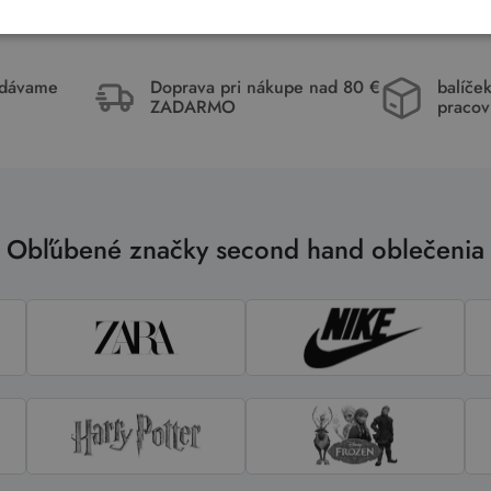
idávame
Doprava pri nákupe nad 80 €
balíče
ZADARMO
pracov
Obľúbené značky second hand oblečenia