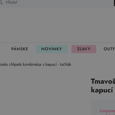
 fungujú rezervácie
PÁNSKE
NOVINKY
ZĽAVY
OUTF
iela chlpatá kombinéza s kapucí - tučňák
Tmavoš
kapucí 
Ľutujeme