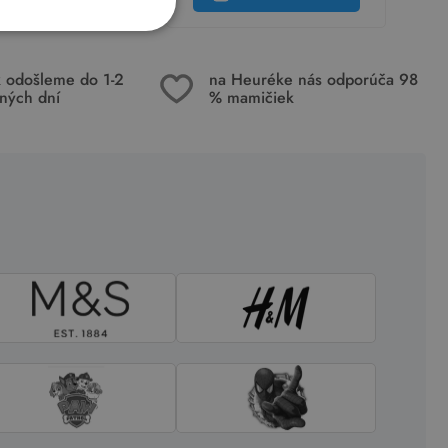
k odošleme do 1-2
na Heuréke nás odporúča 98
ných dní
% mamičiek