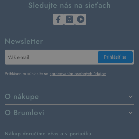
Sledujte nás na sieťach
Newsletter
Prihlásiť sa
Prihlásením súhlasíte so
spracovaním osobných údajov
O nákupe
Spôsoby dodania a platby
O Brumlovi
Vrátenie tovaru a reklamácia
Príbeh značky
Ako fungujú rezervácie
Ako tvoríme second hand
Nákup doručíme včas a v poriadku
Návod ako nakupovať