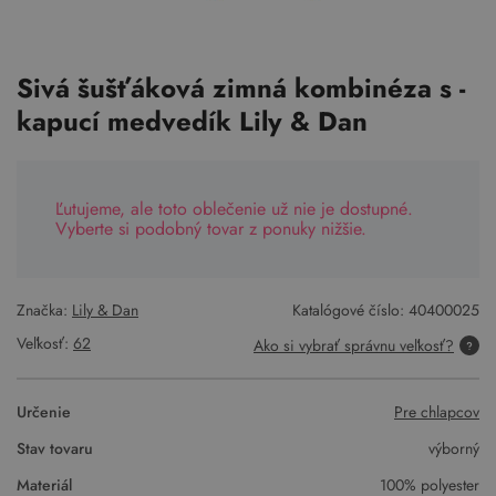
Sivá šušťáková zimná kombinéza s -
kapucí medvedík Lily & Dan
Ľutujeme, ale toto oblečenie už nie je dostupné.
Vyberte si podobný tovar z ponuky nižšie.
Značka:
Lily & Dan
Katalógové číslo:
40400025
Veľkosť:
62
Ako si vybrať správnu veľkosť?
Určenie
Pre chlapcov
Stav tovaru
výborný
Materiál
100% polyester