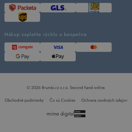
Časté otázky
Tabuľka veľkostí
Kde pomáhame
Predávané značky
Udržateľnosť
Recenzie zákazníkov
Blog
Nákup zaplatíte rýchlo a bezpečne
Kontakt
Pre médiá
© 2026 Brumla.cz s.r.o.
Second hand online.
Obchodné podmienky
Čo sú Cookies
Ochrana osobných údajov
mime digital