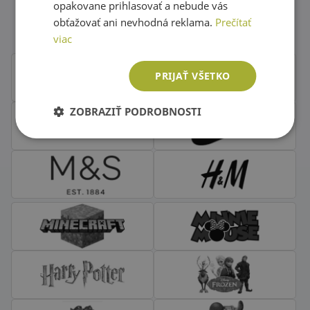
Obľúbené značky second hand
opakovane prihlasovať a nebude vás
oblečenia
obťažovať ani nevhodná reklama.
Prečítať
viac
PRIJAŤ VŠETKO
ZOBRAZIŤ PODROBNOSTI